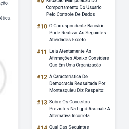
#9
Redacao Manipulacao Do
ação.
Comportamento Do Usuario
Pelo Controle De Dados
ética.
#10
O Correspondente Bancário
Pode Realizar As Seguintes
Atividades Exceto
#11
Leia Atentamente As
Afirmações Abaixo Considere
Que Em Uma Organização
#12
A Característica De
Democracia Ressaltada Por
Montesquieu Diz Respeito:
#13
Sobre Os Conceitos
Previstos Na Lgpd Assinale A
s
Alternativa Incorreta
#14
Qual Das Seguintes