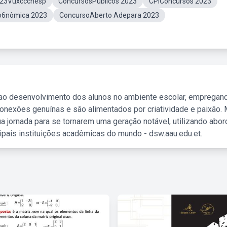
023Vuxcccnesp
ConcursosPúblicos 2023
CPIConcursos 2023
o6nômica 2023
ConcursoAberto Adepara 2023
 ao desenvolvimento dos alunos no ambiente escolar, empregan
nexões genuínas e são alimentados por criatividade e paixão. 
a jornada para se tornarem uma geração notável, utilizando abo
ipais instituições acadêmicas do mundo - dsw.aau.edu.et.