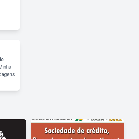
do
Minha
rdagens