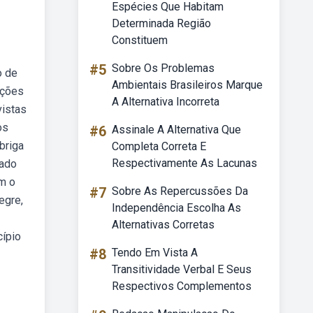
Espécies Que Habitam
Determinada Região
Constituem
#5
Sobre Os Problemas
o de
Ambientais Brasileiros Marque
ições
A Alternativa Incorreta
vistas
os
#6
Assinale A Alternativa Que
briga
Completa Correta E
Respectivamente As Lacunas
tado
em o
#7
Sobre As Repercussões Da
egre,
Independência Escolha As
Alternativas Corretas
cípio
#8
Tendo Em Vista A
Transitividade Verbal E Seus
Respectivos Complementos