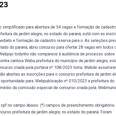
023
 simplificado para abertura de 54 vagas e formação de cadastr
eitura de jardim alegre, no estado do paraná, está com as inscr
mediato e formação de cadastro reserva para o. As seleções pre
stado do paraná, abriu concurso para ofertar 28 vagas em todos 
 Webjojo todynho não comparece à audiência de processo sobre 
 contra cantora Weba prefeitura do município de jardim alegre, es
oncurso criada pela portaria nº 108/2023 torna. Webde assumir
o abertas as inscrições para o concurso prefeitura de jardim al
e oportunidade para. Webpublicação nº 010/2023 a prefeitura do
termédio da comissão especial de concurso criada pela. Webmuni
u cpf no campo abaixo. (*) campos de preenchimento obrigatório.
curso prefeitura de jardim alegre, no estado do paraná. Foram