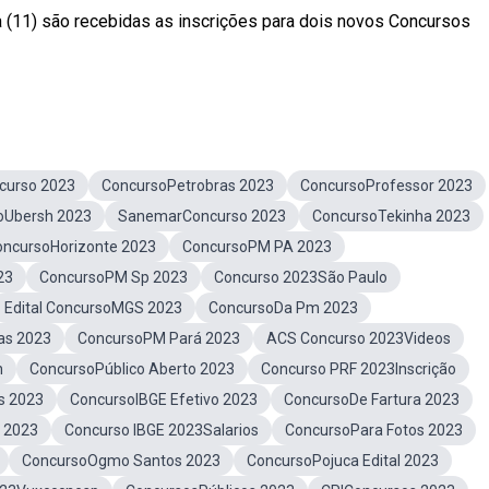
a (11) são recebidas as inscrições para dois novos Concursos
curso 2023
ConcursoPetrobras 2023
ConcursoProfessor 2023
oUbersh 2023
SanemarConcurso 2023
ConcursoTekinha 2023
oncursoHorizonte 2023
ConcursoPM PA 2023
23
ConcursoPM Sp 2023
Concurso 2023São Paulo
Edital ConcursoMGS 2023
ConcursoDa Pm 2023
as 2023
ConcursoPM Pará 2023
ACS Concurso 2023Videos
n
ConcursoPúblico Aberto 2023
Concurso PRF 2023Inscrição
s 2023
ConcursoIBGE Efetivo 2023
ConcursoDe Fartura 2023
 2023
Concurso IBGE 2023Salarios
ConcursoPara Fotos 2023
ConcursoOgmo Santos 2023
ConcursoPojuca Edital 2023