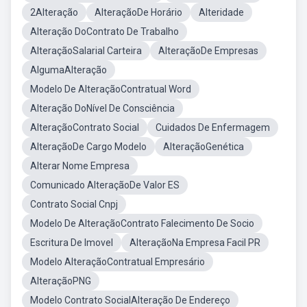
2Alteração
AlteraçãoDe Horário
Alteridade
Alteração DoContrato De Trabalho
AlteraçãoSalarial Carteira
AlteraçãoDe Empresas
AlgumaAlteração
Modelo De AlteraçãoContratual Word
Alteração DoNível De Consciência
AlteraçãoContrato Social
Cuidados De Enfermagem
AlteraçãoDe Cargo Modelo
AlteraçãoGenética
Alterar Nome Empresa
Comunicado AlteraçãoDe Valor ES
Contrato Social Cnpj
Modelo De AlteraçãoContrato Falecimento De Socio
Escritura De Imovel
AlteraçãoNa Empresa Facil PR
Modelo AlteraçãoContratual Empresário
AlteraçãoPNG
Modelo Contrato SocialAlteração De Endereço