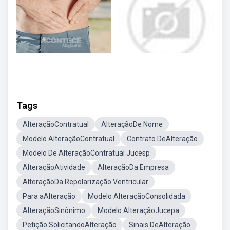
Tags
AlteraçãoContratual
AlteraçãoDe Nome
Modelo AlteraçãoContratual
Contrato DeAlteração
Modelo De AlteraçãoContratual Jucesp
AlteraçãoAtividade
AlteraçãoDa Empresa
AlteraçãoDa Repolarização Ventricular
Para aAlteração
Modelo AlteraçãoConsolidada
AlteraçãoSinônimo
Modelo AlteraçãoJucepa
Petição SolicitandoAlteração
Sinais DeAlteração