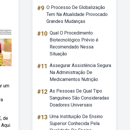
#9
O Processo De Globalização
Tem Na Atualidade Provocado
Grandes Mudanças
#10
Qual O Procedimento
Biotecnológico Prévio é
Recomendado Nessa
Situação
#11
Assegurar Assistência Segura
Na Administração De
Medicamentos Nutrição
ar um
#12
As Pessoas De Qual Tipo
Sanguíneo São Consideradas
ra
Doadores Universais
#13
Uma Instituição De Ensino
, de
Superior Conhecida Pela
 Aqui