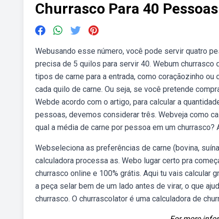
Churrasco Para 40 Pessoas
Webusando esse número, você pode servir quatro pe
precisa de 5 quilos para servir 40. Webum churrasco d
tipos de carne para a entrada, como coraçãozinho ou c
cada quilo de carne. Ou seja, se você pretende compra
Webde acordo com o artigo, para calcular a quantidad
pessoas, devemos considerar três. Webveja como cal
qual a média de carne por pessoa em um churrasco? A 
Webseleciona as preferências de carne (bovina, suína
calculadora processa as. Webo lugar certo pra começar
churrasco online e 100% grátis. Aqui tu vais calcular g
a peça selar bem de um lado antes de virar, o que aju
churrasco. O churrascolator é uma calculadora de chur
For more infor