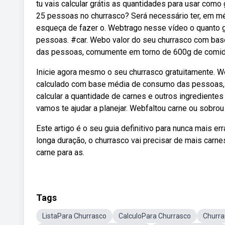
tu vais calcular grátis as quantidades para usar como
25 pessoas no churrasco? Será necessário ter, em m
esqueça de fazer o. Webtrago nesse vídeo o quanto g
pessoas. #car. Webo valor do seu churrasco com ba
das pessoas, comumente em torno de 600g de comida 
Inicie agora mesmo o seu churrasco gratuitamente. 
calculado com base média de consumo das pessoas,
calcular a quantidade de carnes e outros ingredientes
vamos te ajudar a planejar. Webfaltou carne ou sobrou
Este artigo é o seu guia definitivo para nunca mais e
longa duração, o churrasco vai precisar de mais carne
carne para as.
Tags
ListaPara Churrasco
CalculoPara Churrasco
Churra