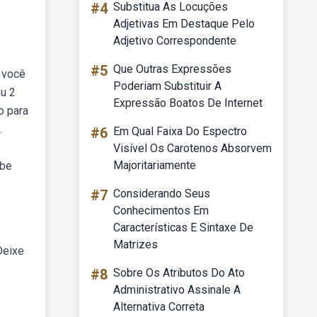
#4
Substitua As Locuções
Adjetivas Em Destaque Pelo
Adjetivo Correspondente
#5
Que Outras Expressões
 você
Poderiam Substituir A
ou 2
Expressão Boatos De Internet
o para
.
#6
Em Qual Faixa Do Espectro
Visível Os Carotenos Absorvem
Majoritariamente
abe
#7
Considerando Seus
Conhecimentos Em
Características E Sintaxe De
Matrizes
Deixe
#8
Sobre Os Atributos Do Ato
Administrativo Assinale A
Alternativa Correta