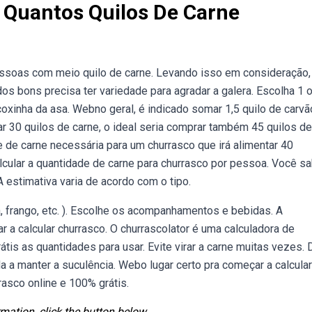
 Quantos Quilos De Carne
ssoas com meio quilo de carne. Levando isso em consideração,
os bons precisa ter variedade para agradar a galera. Escolha 1 
oxinha da asa. Webno geral, é indicado somar 1,5 quilo de carvã
r 30 quilos de carne, o ideal seria comprar também 45 quilos de
e de carne necessária para um churrasco que irá alimentar 40
cular a quantidade de carne para churrasco por pessoa. Você s
estimativa varia de acordo com o tipo.
, frango, etc. ). Escolhe os acompanhamentos e bebidas. A
 a calcular churrasco. O churrascolator é uma calculadora de
rátis as quantidades para usar. Evite virar a carne muitas vezes. 
da a manter a suculência. Webo lugar certo pra começar a calcular
rasco online e 100% grátis.
mation, click the button below.