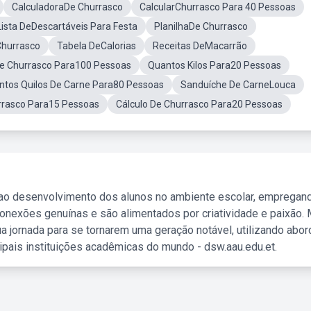
CalculadoraDe Churrasco
CalcularChurrasco Para 40 Pessoas
Lista DeDescartáveis Para Festa
PlanilhaDe Churrasco
Churrasco
Tabela DeCalorias
Receitas DeMacarrão
e Churrasco Para100 Pessoas
Quantos Kilos Para20 Pessoas
ntos Quilos De Carne Para80 Pessoas
Sanduíche De CarneLouca
urrasco Para15 Pessoas
Cálculo De Churrasco Para20 Pessoas
 ao desenvolvimento dos alunos no ambiente escolar, empregan
nexões genuínas e são alimentados por criatividade e paixão. 
a jornada para se tornarem uma geração notável, utilizando abo
ipais instituições acadêmicas do mundo - dsw.aau.edu.et.