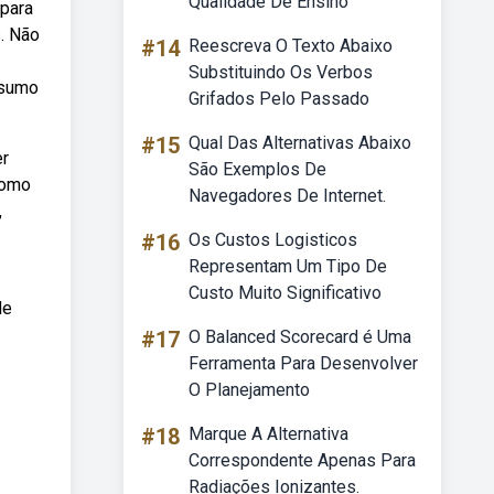
Qualidade De Ensino
 para
. Não
#14
Reescreva O Texto Abaixo
Substituindo Os Verbos
nsumo
Grifados Pelo Passado
#15
Qual Das Alternativas Abaixo
er
São Exemplos De
como
Navegadores De Internet.
,
#16
Os Custos Logisticos
Representam Um Tipo De
Custo Muito Significativo
de
#17
O Balanced Scorecard é Uma
Ferramenta Para Desenvolver
O Planejamento
#18
Marque A Alternativa
Correspondente Apenas Para
Radiações Ionizantes.