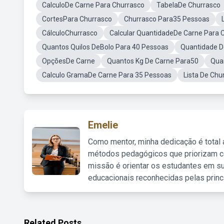
CalculoDe Carne Para Churrasco
TabelaDe Churrasco
CortesPara Churrasco
Churrasco Para35 Pessoas
CálculoChurrasco
Calcular QuantidadeDe Carne Para 
Quantos Quilos DeBolo Para 40 Pessoas
Quantidade D
OpçõesDe Carne
Quantos Kg De Carne Para50
Qua
Calculo GramaDe Carne Para 35 Pessoas
Lista De Ch
Emelie
Como mentor, minha dedicação é total
métodos pedagógicos que priorizam co
missão é orientar os estudantes em su
educacionais reconhecidas pelas princ
Related Posts