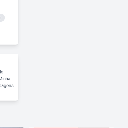
e
do
Minha
rdagens