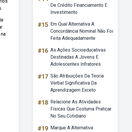
rios
De Crédito Financiamento E
.
Investimento
te
#15
Em Qual Alternativa A
ar
Concordância Nominal Não Foi
 na
Feita Adequadamente
#16
As Ações Socioeducativas
Destinadas A Jovens E
Adolescentes Infratores
#17
São Atribuições Da Teoria
Verbal Significativa Da
Aprendizagem Exceto
#18
Relacione As Atividades
Físicas Que Costuma Praticar
No Seu Cotidiano
#19
Marque A Alternativa