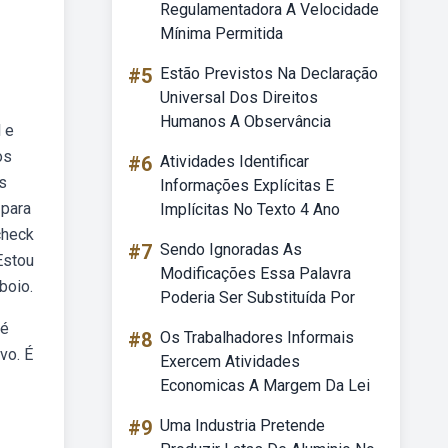
Regulamentadora A Velocidade
Mínima Permitida
#5
Estão Previstos Na Declaração
Universal Dos Direitos
Humanos A Observância
 e
os
#6
Atividades Identificar
s
Informações Explícitas E
 para
Implícitas No Texto 4 Ano
check
#7
Sendo Ignoradas As
Estou
Modificações Essa Palavra
boio.
Poderia Ser Substituída Por
 é
#8
Os Trabalhadores Informais
vo. É
Exercem Atividades
Economicas A Margem Da Lei
#9
Uma Industria Pretende