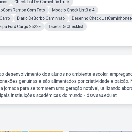
ixos
Check List De CaminhãoTruck
hãoCom Rampa Com Foto
Modelo Check List0 a 4
 Carro
Diario DeBorbo Caminhão
Desenho Check ListCaminhonet
Pipa Ford Cargo 2622E
Tabela DeChecklist
 ao desenvolvimento dos alunos no ambiente escolar, empregan
nexões genuínas e são alimentados por criatividade e paixão. 
a jornada para se tornarem uma geração notável, utilizando abo
ipais instituições acadêmicas do mundo - dsw.aau.edu.et.