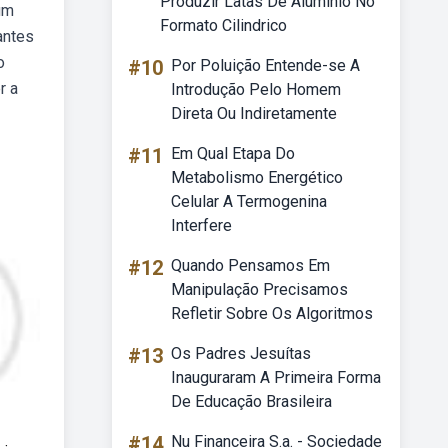
Produzir Latas De Aluminio No
um
Formato Cilindrico
antes
o
#10
Por Poluição Entende-se A
r a
Introdução Pelo Homem
Direta Ou Indiretamente
#11
Em Qual Etapa Do
Metabolismo Energético
Celular A Termogenina
Interfere
#12
Quando Pensamos Em
Manipulação Precisamos
Refletir Sobre Os Algoritmos
#13
Os Padres Jesuítas
Inauguraram A Primeira Forma
De Educação Brasileira
#14
Nu Financeira S.a. - Sociedade