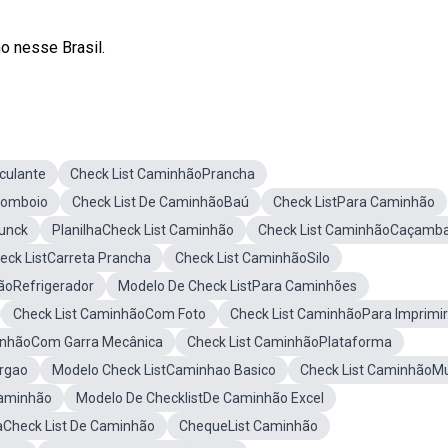
o nesse Brasil.
culante
Check List CaminhãoPrancha
Comboio
Check List De CaminhãoBaú
Check ListPara Caminhão
unck
PlanilhaCheck List Caminhão
Check List CaminhãoCaçamb
eck ListCarreta Prancha
Check List CaminhãoSilo
ãoRefrigerador
Modelo De Check ListPara Caminhões
Check List CaminhãoCom Foto
Check List CaminhãoPara Imprimir
inhãoCom Garra Mecânica
Check List CaminhãoPlataforma
urgao
Modelo Check ListCaminhao Basico
Check List CaminhãoM
Caminhão
Modelo De ChecklistDe Caminhão Excel
aCheck List De Caminhão
ChequeList Caminhão