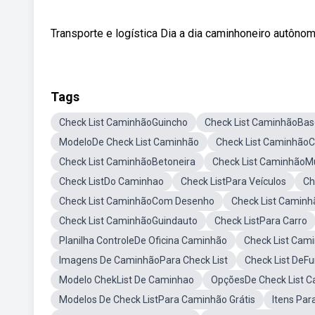
Transporte e logística Dia a dia caminhoneiro autônom
Tags
Check List CaminhãoGuincho
Check List CaminhãoBas
ModeloDe Check List Caminhão
Check List Caminhão
Check List CaminhãoBetoneira
Check List CaminhãoM
Check ListDo Caminhao
Check ListPara Veículos
Ch
Check List CaminhãoCom Desenho
Check List Caminh
Check List CaminhãoGuindauto
Check ListPara Carro
Planilha ControleDe Oficina Caminhão
Check List Cam
Imagens De CaminhãoPara Check List
Check List DeF
Modelo ChekList De Caminhao
OpçõesDe Check List 
Modelos De Check ListPara Caminhão Grátis
Itens Par