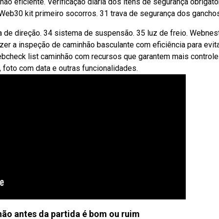
o eficiente. Verificação diária dos itens de segurança obrigató
Web30 kit primeiro socorros. 31 trava de segurança dos ganchos
a de direção. 34 sistema de suspensão. 35 luz de freio. Webnes
er a inspeção de caminhão basculante com eficiência para evit
bcheck list caminhão com recursos que garantem mais controle
 foto com data e outras funcionalidades.
ão antes da partida é bom ou ruim