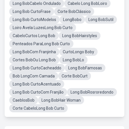
Long BobCabelo Ondulado
Cabelo Long BobLoiro
Long Bob CurtoFrase
Corte BobClássico
Long Bob CurtoModelos
LongBobo
Long BobSutil
Loiro Avela LuzesLong Bob Curto
CabeloCurtos Long Bob
Long BobHairstyles
Penteados ParaLong Bob Curto
Long BobCom Franjinha
CurtoLongo Boby
Cortes BobOu Long Bob
Long BobLo
Long Bob CurtoCacheaddo
Long BobFamosas
Bob LongCom Camada
Corte BobCurt
Long Bob CurtoAcentuado
Long Bob CurtoCom Franjão
Long BobRosroredondo
CaeblosBob
Long BobHair Woman
Corte CabeloLong Bob Curto