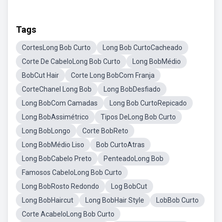
Tags
CortesLong Bob Curto
Long Bob CurtoCacheado
Corte De CabeloLong Bob Curto
Long BobMédio
BobCut Hair
Corte Long BobCom Franja
CorteChanel Long Bob
Long BobDesfiado
Long BobCom Camadas
Long Bob CurtoRepicado
Long BobAssimétrico
Tipos DeLong Bob Curto
Long BobLongo
Corte BobReto
Long BobMédio Liso
Bob CurtoAtras
Long BobCabelo Preto
PenteadoLong Bob
Famosos CabeloLong Bob Curto
Long BobRosto Redondo
Log BobCut
Long BobHaircut
Long BobHair Style
LobBob Curto
Corte AcabeloLong Bob Curto