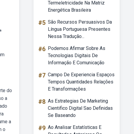
Termeletricidade Na Matriz
Energética Brasileira
#5
São Recursos Persuasivos Da
Língua Portuguesa Presentes
ª
Nessa Tradução...
#6
Podemos Afirmar Sobre As
 um
Tecnologias Digitais De
Informação E Comunicação
#7
Campo De Experiencia Espaços
Tempos Quantidades Relações
E Transformações
rte do
so a
#8
As Estrategias De Marketing
xado
Cientifico Digital Sao Definidas
ra
Se Baseando
sume a
#9
Ao Analisar Estatísticas E
m o