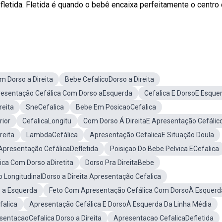
fletida. Fletida é quando o bebê encaixa perfeitamente o centro
m Dorso a Direita
Bebe CefalicoDorso a Direita
esentação Cefálica Com Dorso aEsquerda
Cefalica E DorsoE Esque
reita
SneCefalica
Bebe Em PosicaoCefalica
rior
CefalicaLongitu
Com Dorso Á DireitaE Apresentação Cefálic
reita
LambdaCefálica
Apresentação CefalicaE Situação Doula
Apresentação CefálicaDefletida
Poisiçao Do Bebe Pelvica ECefalica
ica Com Dorso aDiretita
Dorso Pra DireitaBebe
o LongitudinalDorso a Direita Apresentação Cefalica
 a Esquerda
Feto Com Apresentação Cefálica Com DorsoÀ Esquerd
falica
Apresentação Cefálica E DorsoÀ Esquerda Da Linha Média
esentacaoCefalica Dorso a Direita
Apresentacao CefalicaDefletida