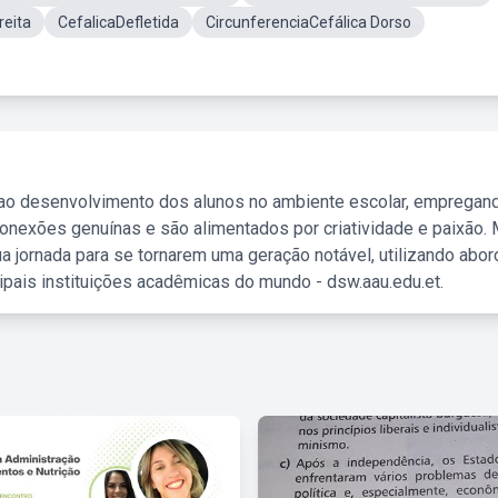
reita
CefalicaDefletida
CircunferenciaCefálica Dorso
 ao desenvolvimento dos alunos no ambiente escolar, empregan
nexões genuínas e são alimentados por criatividade e paixão. 
a jornada para se tornarem uma geração notável, utilizando abo
ipais instituições acadêmicas do mundo - dsw.aau.edu.et.