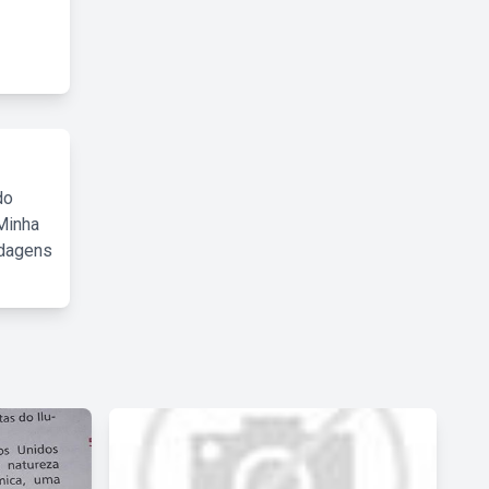
do
Minha
rdagens