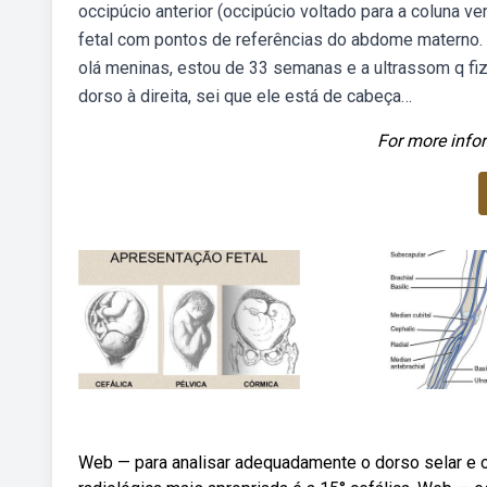
occipúcio anterior (occipúcio voltado para a coluna v
fetal com pontos de referências do abdome materno
olá meninas, estou de 33 semanas e a ultrassom q f
dorso à direita, sei que ele está de cabeça…
For more infor
Web — para analisar adequadamente o dorso selar e os