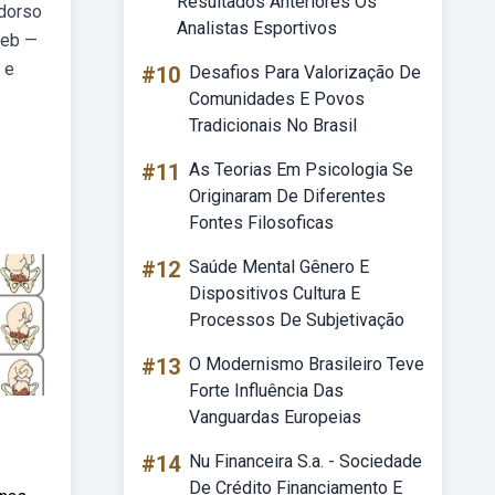
Resultados Anteriores Os
 dorso
Analistas Esportivos
Web —
 e
#10
Desafios Para Valorização De
Comunidades E Povos
Tradicionais No Brasil
#11
As Teorias Em Psicologia Se
Originaram De Diferentes
Fontes Filosoficas
#12
Saúde Mental Gênero E
Dispositivos Cultura E
Processos De Subjetivação
#13
O Modernismo Brasileiro Teve
Forte Influência Das
Vanguardas Europeias
#14
Nu Financeira S.a. - Sociedade
De Crédito Financiamento E