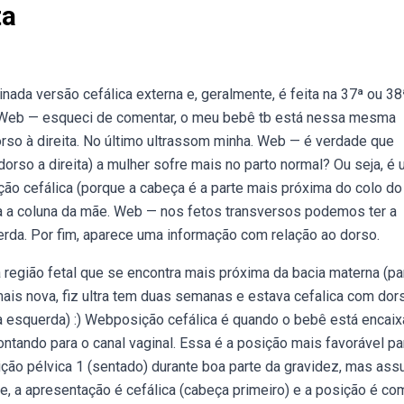
ta
ada versão cefálica externa e, geralmente, é feita na 37ª ou 38
 Web — esqueci de comentar, o meu bebê tb está nessa mesma
orso à direita. No último ultrassom minha. Web — é verdade que
dorso a direita) a mulher sofre mais no parto normal? Ou seja, é
ão cefálica (porque a cabeça é a parte mais próxima do colo do
ra a coluna da mãe. Web — nos fetos transversos podemos ter a
querda. Por fim, aparece uma informação com relação ao dorso.
 região fetal que se encontra mais próxima da bacia materna (pa
mais nova, fiz ultra tem duas semanas e estava cefalica com dor
 a esquerda) :) Webposição cefálica é quando o bebê está encai
pontando para o canal vaginal. Essa é a posição mais favorável pa
ição pélvica 1 (sentado) durante boa parte da gravidez, mas as
, a apresentação é cefálica (cabeça primeiro) e a posição é co