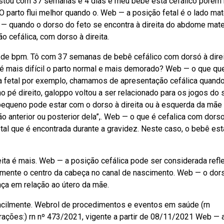
 estou com 37 semanas e 4 dias e meu bebê está cefálico porém
 O parto flui melhor quando o. Web — a posição fetal é o lado ma
ta — quando o dorso do feto se encontra à direita do abdome mate
o cefálica, com dorso à direita.
a de bpm. Tô com 37 semanas de bebê cefálico com dorsó à direi
é mais difícil o parto normal e mais demorado? Web — o que qu
ica fetal por exemplo, chamamos de apresentação cefálica quand
 pé direito, galoppo voltou a ser relacionado para os jogos do 
o pequeno pode estar com o dorso à direita ou à esquerda da mãe
 anterior ou posterior dela”,. Web — o que é cefalica com dorso
etal que é encontrada durante a gravidez. Neste caso, o bebê est
eita é mais. Web — a posição cefálica pode ser considerada refle
tamente o centro da cabeça no canal de nascimento. Web — o dor
ça em relação ao útero da mãe.
acilmente. Webrol de procedimentos e eventos em saúde (rn
rações:) rn nº 473/2021, vigente a partir de 08/11/2021 Web — 