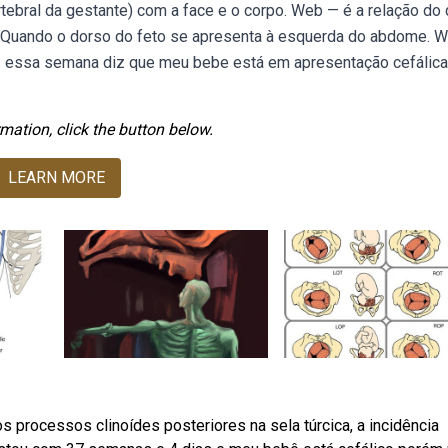
ertebral da gestante) com a face e o corpo. Web — é a relação do
. Quando o dorso do feto se apresenta à esquerda do abdome. 
iz essa semana diz que meu bebe está em apresentação cefálica
mation, click the button below.
LEARN MORE
 processos clinoídes posteriores na sela túrcica, a incidência