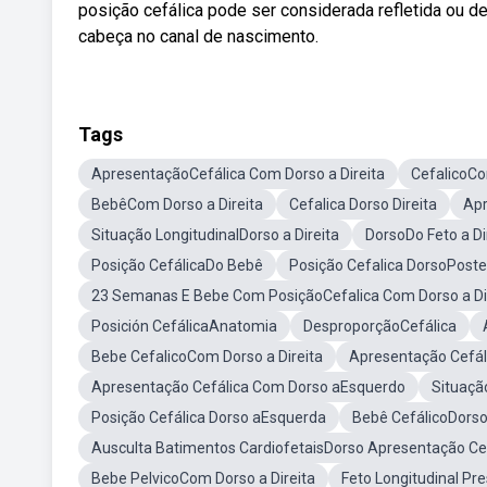
posição cefálica pode ser considerada refletida ou de
cabeça no canal de nascimento.
Tags
ApresentaçãoCefálica Com Dorso a Direita
CefalicoCo
BebêCom Dorso a Direita
Cefalica Dorso Direita
Apr
Situação LongitudinalDorso a Direita
DorsoDo Feto a Di
Posição CefálicaDo Bebê
Posição Cefalica DorsoPoste
23 Semanas E Bebe Com PosiçãoCefalica Com Dorso a Di
Posición CefálicaAnatomia
DesproporçãoCefálica
Bebe CefalicoCom Dorso a Direita
Apresentação Cefál
Apresentação Cefálica Com Dorso aEsquerdo
Situaçã
Posição Cefálica Dorso aEsquerda
Bebê CefálicoDorso
Ausculta Batimentos CardiofetaisDorso Apresentação Ce
Bebe PelvicoCom Dorso a Direita
Feto Longitudinal Pr