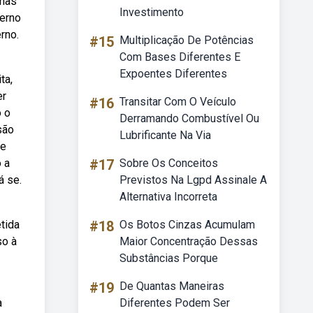
 nas
Investimento
terno
rno.
#15
Multiplicação De Potências
Com Bases Diferentes E
Expoentes Diferentes
ta,
er
#16
Transitar Com O Veículo
o o
Derramando Combustível Ou
são
Lubrificante Na Via
 e
 a
#17
Sobre Os Conceitos
á se.
Previstos Na Lgpd Assinale A
Alternativa Incorreta
tida
#18
Os Botos Cinzas Acumulam
so à
Maior Concentração Dessas
Substâncias Porque
#19
De Quantas Maneiras
a
Diferentes Podem Ser