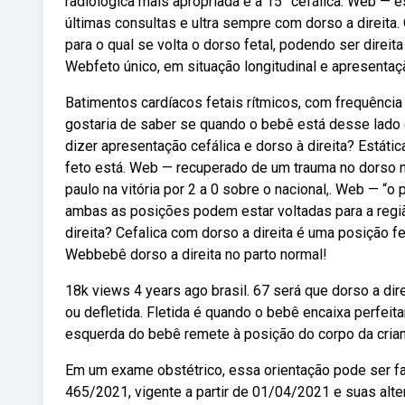
radiológica mais apropriada é a 15° cefálica. Web —
últimas consultas e ultra sempre com dorso a direita.
para o qual se volta o dorso fetal, podendo ser direi
Webfeto único, em situação longitudinal e apresentaçã
Batimentos cardíacos fetais rítmicos, com frequênci
gostaria de saber se quando o bebê está desse lado 
dizer apresentação cefálica e dorso à direita? Estát
feto está. Web — recuperado de um trauma no dorso no
paulo na vitória por 2 a 0 sobre o nacional,. Web — “
ambas as posições podem estar voltadas para a região
direita? Cefalica com dorso a direita é uma posição f
Webbebê dorso a direita no parto normal!
18k views 4 years ago brasil. 67 será que dorso a dir
ou defletida. Fletida é quando o bebê encaixa perfei
esquerda do bebê remete à posição do corpo da crian
Em um exame obstétrico, essa orientação pode ser f
465/2021, vigente a partir de 01/04/2021 e suas alte