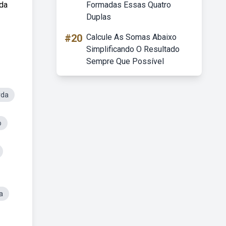
 da
Formadas Essas Quatro
Duplas
#20
Calcule As Somas Abaixo
Simplificando O Resultado
Sempre Que Possível
rda
o
a