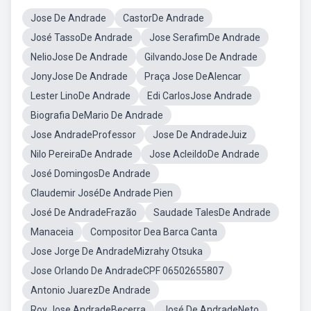
Jose De Andrade
CastorDe Andrade
José TassoDe Andrade
Jose SerafimDe Andrade
NelioJose De Andrade
GilvandoJose De Andrade
JonyJose De Andrade
Praça Jose DeAlencar
Lester LinoDe Andrade
Edi CarlosJose Andrade
Biografia DeMario De Andrade
Jose AndradeProfessor
Jose De AndradeJuiz
Nilo PereiraDe Andrade
Jose AcleildoDe Andrade
José DomingosDe Andrade
Claudemir JoséDe Andrade Pien
José De AndradeFrazão
Saudade TalesDe Andrade
Manaceia
Compositor Dea Barca Canta
Jose Jorge De AndradeMizrahy Otsuka
Jose Orlando De AndradeCPF 06502655807
Antonio JuarezDe Andrade
Roy Jose AndradeBecerra
José De AndradeNeto