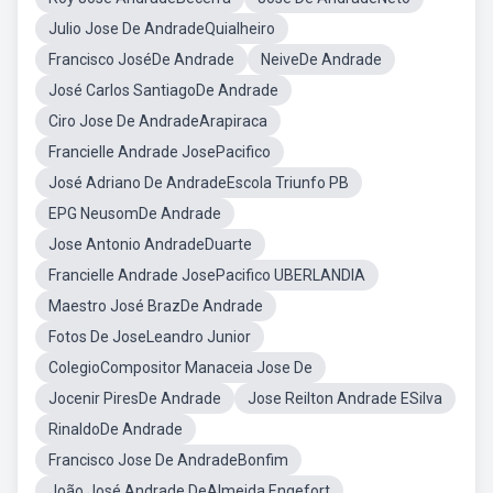
Julio Jose De AndradeQuialheiro
Francisco JoséDe Andrade
NeiveDe Andrade
José Carlos SantiagoDe Andrade
Ciro Jose De AndradeArapiraca
Francielle Andrade JosePacifico
José Adriano De AndradeEscola Triunfo PB
EPG NeusomDe Andrade
Jose Antonio AndradeDuarte
Francielle Andrade JosePacifico UBERLANDIA
Maestro José BrazDe Andrade
Fotos De JoseLeandro Junior
ColegioCompositor Manaceia Jose De
Jocenir PiresDe Andrade
Jose Reilton Andrade ESilva
RinaldoDe Andrade
Francisco Jose De AndradeBonfim
João José Andrade DeAlmeida Engefort