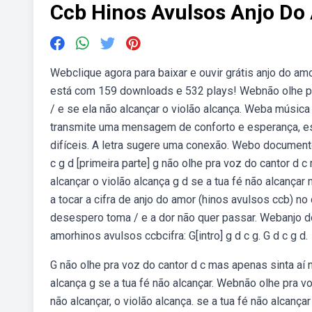
Ccb Hinos Avulsos Anjo Do
Webclique agora para baixar e ouvir grátis anjo do a
está com 159 downloads e 532 plays! Webnão olhe pra 
/ e se ela não alcançar o violão alcança. Weba música
transmite uma mensagem de conforto e esperança, 
difíceis. A letra sugere uma conexão. Webo documento
c g d [primeira parte] g não olhe pra voz do cantor d c
alcançar o violão alcança g d se a tua fé não alcança
a tocar a cifra de anjo do amor (hinos avulsos ccb) no 
desespero toma / e a dor não quer passar. Webanjo do a
amorhinos avulsos ccbcifra: G[intro] g d c g. G d c g d.
G não olhe pra voz do cantor d c mas apenas sinta aí n
alcança g se a tua fé não alcançar. Webnão olhe pra v
não alcançar, o violão alcança. se a tua fé não alcanç