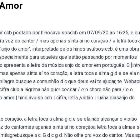
 Amor
mor ccb postado por hinosavulsosccb em 07/09/20 às 16:25, e qu
voz do cantor / mas apenas sinta aí no coração / a letra toca 
 'anjo do amor', interpretada pelos hinos avulsos ccb, é uma obra
especialmente para aqueles que estão passando por momentos
 apresenta a letra da música anjo do amor em português. G [intr
 mas apenas sinta aí no coração, a letra toca a alma g d e se ela 
r milagre busque a comunhão d c que deus vai te ajudar, te. Weba
cifra club a lágrima não quer cessar / e o choro não para / e o
mor | hino avulso ccb | cifra, letra ,violão | luana diasanjo do
o coração, a letra toca a alma g d e se ela não alcançar o violão
oz do cantormas apenas sinta aí no coraçãoa letra toca a almae s
ar milagrebusque a c. G d c g d. Não olhe pra voz do cantor. Mas 