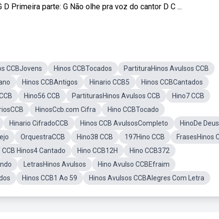
D Primeira parte: G Não olhe pra voz do cantor D C ...
os CCBJovens
Hinos CCBTocados
PartituraHinos Avulsos CCB
ano
Hinos CCBAntigos
Hinario CCB5
Hinos CCBCantados
 CCB
Hino56 CCB
PartiturasHinos Avulsos CCB
Hino7 CCB
riosCCB
HinosCcb.com Cifra
Hino CCBTocado
Hinario CifradoCCB
Hinos CCB AvulsosCompleto
HinoDe Deus
ejo
OrquestraCCB
Hino38 CCB
197Hino CCB
FrasesHinos 
CCB Hinos4 Cantado
Hino CCB12H
Hino CCB372
indo
LetrasHinos Avulsos
Hino Avulso CCBEfraim
dos
Hinos CCB1 Ao 59
Hinos Avulsos CCBAlegres Com Letra