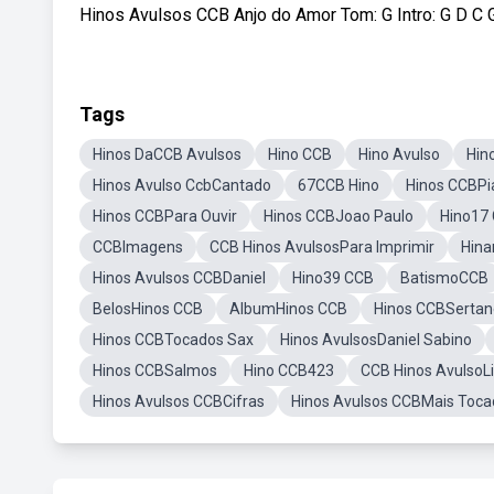
Hinos Avulsos CCB Anjo do Amor Tom: G Intro: G D C G 
Tags
Hinos DaCCB Avulsos
Hino CCB
Hino Avulso
Hin
Hinos Avulso CcbCantado
67CCB Hino
Hinos CCBPi
Hinos CCBPara Ouvir
Hinos CCBJoao Paulo
Hino17
CCBImagens
CCB Hinos AvulsosPara Imprimir
Hina
Hinos Avulsos CCBDaniel
Hino39 CCB
BatismoCCB
BelosHinos CCB
AlbumHinos CCB
Hinos CCBSertan
Hinos CCBTocados Sax
Hinos AvulsosDaniel Sabino
Hinos CCBSalmos
Hino CCB423
CCB Hinos AvulsoL
Hinos Avulsos CCBCifras
Hinos Avulsos CCBMais Toca