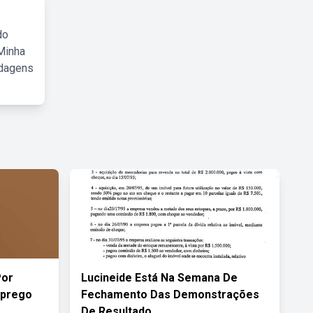
do
Minha
rdagens
Por
Lucineide Está Na Semana De
mprego
Fechamento Das Demonstrações
De Resultado