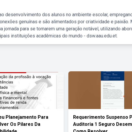
 ao desenvolvimento dos alunos no ambiente escolar, empregan
nexões genuínas e são alimentados por criatividade e paixão. 
a jornada para se tornarem uma geração notável, utilizando abo
ipais instituições acadêmicas do mundo - dsw.aau.edu.et.
eu Planejamento Para
Requerimento Suspenso 
ver Os Pilares Da
Auditoria 1 Seguro Dese
ilidade
Como Resolver