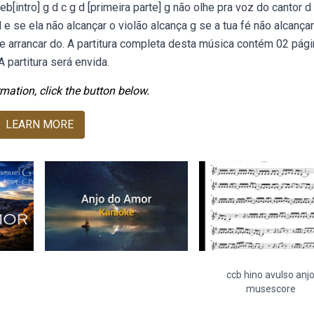
Web[intro] g d c g d [primeira parte] g não olhe pra voz do cantor d
 e se ela não alcançar o violão alcança g se a tua fé não alcançar
e arrancar do. A partitura completa desta música contém 02 pági
A partitura será envida.
mation, click the button below.
LEARN MORE
ccb hino avulso anj
musescore