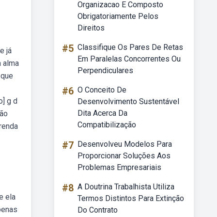
Organizacao E Composto
Obrigatoriamente Pelos
Direitos
#5
Classifique Os Pares De Retas
e já
Em Paralelas Concorrentes Ou
a alma
Perpendiculares
 que
#6
O Conceito De
o] g d
Desenvolvimento Sustentável
Dita Acerca Da
não
Compatibilização
prenda
#7
Desenvolveu Modelos Para
Proporcionar Soluções Aos
Problemas Empresariais
#8
A Doutrina Trabalhista Utiliza
e ela
Termos Distintos Para Extinção
apenas
Do Contrato