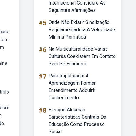
Internacional Considere As
Seguintes Afirmações
#5
Onde Não Existir Sinalização
Regulamentadora A Velocidade
para
Mínima Permitida
e tem
am.
#6
Na Multiculturalidade Varias
Culturas Coexistem Em Contato
ir e
Sem Se Fundirem
#7
Para Impulsionar A
Aprendizagem Formar
Entendimento Adquirir
html5
Conhecimento
orir.
#8
Elenque Algumas
.
Características Centrais Da
de
Educação Como Processo
Social