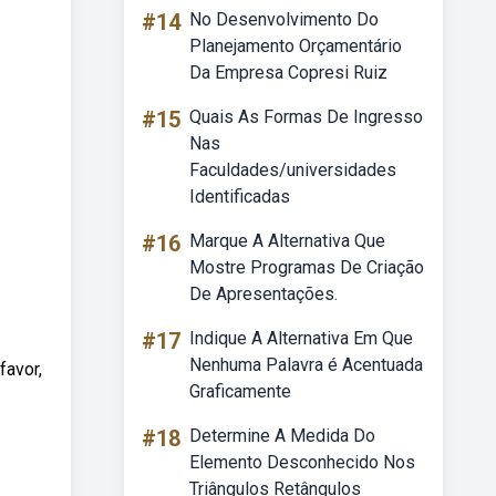
#14
No Desenvolvimento Do
Planejamento Orçamentário
Da Empresa Copresi Ruiz
#15
Quais As Formas De Ingresso
Nas
Faculdades/universidades
Identificadas
#16
Marque A Alternativa Que
Mostre Programas De Criação
De Apresentações.
#17
Indique A Alternativa Em Que
Nenhuma Palavra é Acentuada
avor,
Graficamente
#18
Determine A Medida Do
Elemento Desconhecido Nos
Triângulos Retângulos