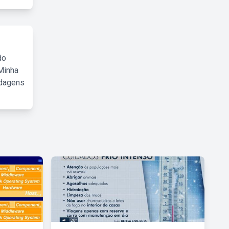
do
Minha
rdagens