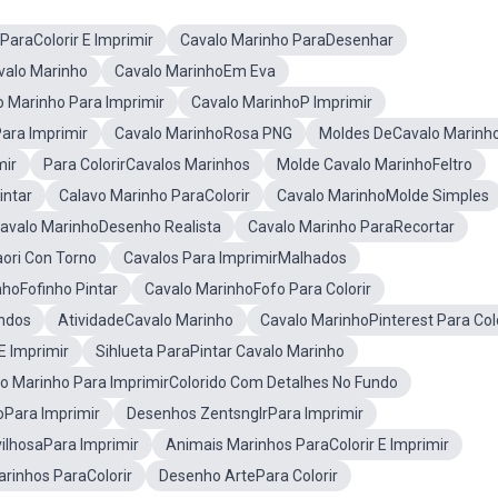
ParaColorir E Imprimir
Cavalo Marinho ParaDesenhar
valo Marinho
Cavalo MarinhoEm Eva
 Marinho Para Imprimir
Cavalo MarinhoP Imprimir
ara Imprimir
Cavalo MarinhoRosa PNG
Moldes DeCavalo Marinh
mir
Para ColorirCavalos Marinhos
Molde Cavalo MarinhoFeltro
intar
Calavo Marinho ParaColorir
Cavalo MarinhoMolde Simples
avalo MarinhoDesenho Realista
Cavalo Marinho ParaRecortar
ori Con Torno
Cavalos Para ImprimirMalhados
hoFofinho Pintar
Cavalo MarinhoFofo Para Colorir
indos
AtividadeCavalo Marinho
Cavalo MarinhoPinterest Para Colo
E Imprimir
Sihlueta ParaPintar Cavalo Marinho
o Marinho Para ImprimirColorido Com Detalhes No Fundo
oPara Imprimir
Desenhos ZentsnglrPara Imprimir
ilhosaPara Imprimir
Animais Marinhos ParaColorir E Imprimir
arinhos ParaColorir
Desenho ArtePara Colorir