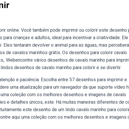
mir
rir online. Você também pode imprimir ou colorir este desenho 
 para crianças e adultos, ideal para incentivar a criatividade. El
 Eles tentaram devolver o animal para as águas, mas perceber
 de cavalos marinhos grátis. Os desenhos para colorir cavalo
hes,. Webencontre vários desenhos de cavalo marinho para imprim
lindos desenhos de cavalo marinho para colorir e se divertir.
enção e paciência. Escolha entre 57 desenhos para imprimir e.
sidere uma atualização para um navegador da que suporte vídeo 
qui uma coleção com os melhores desenhos e imagens de cavalo
les e detalhes únicos, este. Há muitas maneiras diferentes de col
uitamente este desenho de um lindo cavalo marinho para colorir
 Encontre aqui uma coleção com os melhores desenhos e imagens 