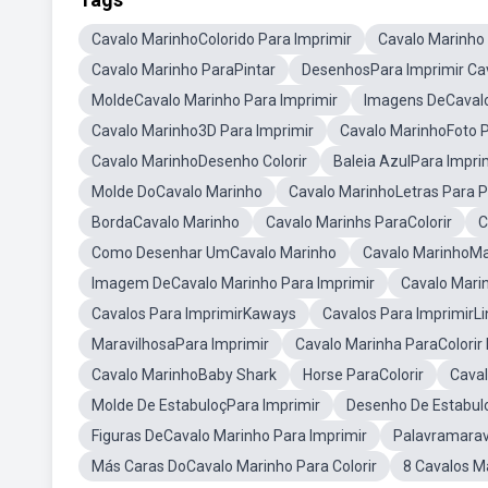
Cavalo MarinhoColorido Para Imprimir
Cavalo Marinho 
Cavalo Marinho ParaPintar
DesenhosPara Imprimir Ca
MoldeCavalo Marinho Para Imprimir
Imagens DeCavalo
Cavalo Marinho3D Para Imprimir
Cavalo MarinhoFoto P
Cavalo MarinhoDesenho Colorir
Baleia AzulPara Impri
Molde DoCavalo Marinho
Cavalo MarinhoLetras Para P
BordaCavalo Marinho
Cavalo Marinhs ParaColorir
C
Como Desenhar UmCavalo Marinho
Cavalo MarinhoMa
Imagem DeCavalo Marinho Para Imprimir
Cavalo Marin
Cavalos Para ImprimirKaways
Cavalos Para ImprimirL
MaravilhosaPara Imprimir
Cavalo Marinha ParaColorir 
Cavalo MarinhoBaby Shark
Horse ParaColorir
Caval
Molde De EstabuloçPara Imprimir
Desenho De Estabul
Figuras DeCavalo Marinho Para Imprimir
Palavramarav
Más Caras DoCavalo Marinho Para Colorir
8 Cavalos M