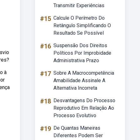
Transmitir Experiências
#15
Calcule O Perímetro Do
Retângulo Simplificando O
Resultado Se Possível
#16
Suspensão Dos Direitos
svio
Políticos Por Improbidade
res?
Administrativa Prazo
o à
#17
Sobre A Macrocompetência
por
Amabilidade Assinale A
sença
Alternativa Incorreta
#18
Desvantagens Do Processo
Reprodutivo Em Relação Ao
Processo Evolutivo
#19
De Quantas Maneiras
Diferentes Podem Ser