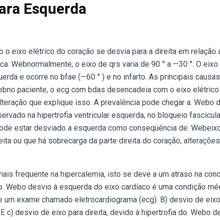
Para Esquerda
o o eixo elétrico do coração se desvia para a direita em relação 
rica. Webnormalmente, o eixo de qrs varia de 90 ° a —30 °. O eixo
erda e ocorre no bfae (—60 ° ) e no infarto. As principais causa
 Webno paciente, o ecg com bdas desencadeia com o eixo elétrico
lteração que explique isso. A prevalência pode chegar a. Webo 
vado na hipertrofia ventricular esquerda, no bloqueio fascicula
s pode estar desviado a esquerda como conseqüência de: Webeix
eita ou que há sobrecarga da parte direita do coração, alteraçõe
ais frequente na hipercalemia, isto se deve a um atraso na con
vo. Webo desvio à esquerda do eixo cardíaco é uma condição mé
de um exame chamado eletrocardiograma (ecg). B) desvio de eixo
E c) desvio de eixo para direita, devido à hipertrofia do. Webo d