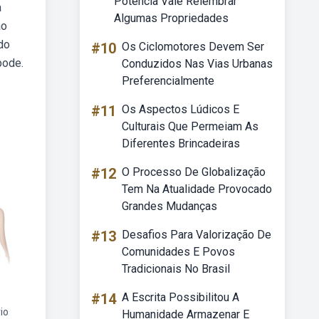
Potência Vale Relembrar
a
Algumas Propriedades
ão
do
#10
Os Ciclomotores Devem Ser
pode.
Conduzidos Nas Vias Urbanas
Preferencialmente
#11
Os Aspectos Lúdicos E
Culturais Que Permeiam As
Diferentes Brincadeiras
#12
O Processo De Globalização
Tem Na Atualidade Provocado
Grandes Mudanças
#13
Desafios Para Valorização De
Comunidades E Povos
Tradicionais No Brasil
#14
A Escrita Possibilitou A
io
Humanidade Armazenar E