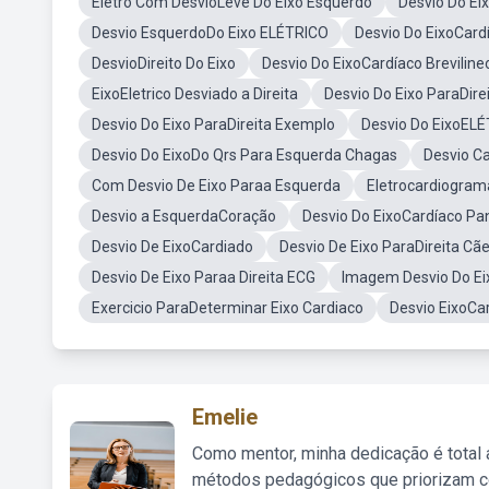
Eletro Com DesvioLeve Do Eixo Esquerdo
Desvio Do Eix
Desvio EsquerdoDo Eixo ELÉTRICO
Desvio Do EixoCard
DesvioDireito Do Eixo
Desvio Do EixoCardíaco Breviline
EixoEletrico Desviado a Direita
Desvio Do Eixo ParaDire
Desvio Do Eixo ParaDireita Exemplo
Desvio Do EixoEL
Desvio Do EixoDo Qrs Para Esquerda Chagas
Desvio Ca
Com Desvio De Eixo Paraa Esquerda
Eletrocardiogram
Desvio a EsquerdaCoração
Desvio Do EixoCardíaco Pan
Desvio De EixoCardiado
Desvio De Eixo ParaDireita Cã
Desvio De Eixo Paraa Direita ECG
Imagem Desvio Do Eix
Exercicio ParaDeterminar Eixo Cardiaco
Desvio EixoCar
Emelie
Como mentor, minha dedicação é total
métodos pedagógicos que priorizam co