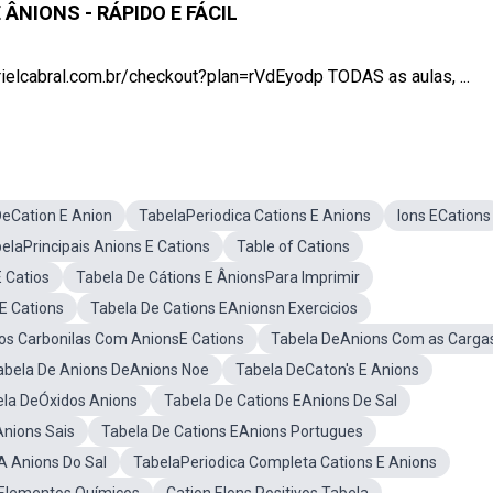
E ÂNIONS - RÁPIDO E FÁCIL
cabral.com.br/checkout?plan=rVdEyodp TODAS as aulas, ...
DeCation E Anion
TabelaPeriodica Cations E Anions
Ions ECations
elaPrincipais Anions E Cations
Table of Cations
 Catios
Tabela De Cátions E ÂnionsPara Imprimir
E Cations
Tabela De Cations EAnionsn Exercicios
os Carbonilas Com AnionsE Cations
Tabela DeAnions Com as Carga
abela De Anions DeAnions Noe
Tabela DeCaton's E Anions
la DeÓxidos Anions
Tabela De Cations EAnions De Sal
Anions Sais
Tabela De Cations EAnions Portugues
A Anions Do Sal
TabelaPeriodica Completa Cations E Anions