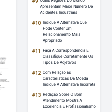
#9
Quais Regiões Do Mundo
Apresentam Maior Número De
Acidentes Industriais
#10
Indique A Alternativa Que
Pode Conter Um
Relacionamento Mais
Apropriado
#11
Faça A Correspondência E
Classifique Corretamente Os
Tipos De Adjetivos
#12
Com Relação às
Características Da Moeda
Indique A Alternativa Incorreta
#13
Redação Sobre O Bom
Atendimento Mostra A
Excelência E Profissionalismo