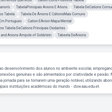
 Elementos Químicos
Cation EIons Positivos Tabela
arion's
TabelaPrincipais Anions E Ations
Tabela DeCations Comu
os Tabela
Tabela De Ânions E CátionsMais Comuns
 Em Portugues
Cation EAnion Mapa Mental
ns Tabela DeCations Principais Oxidantes
 and Anions Ampole of Goldstein
Tabeela DeAnions
 ao desenvolvimento dos alunos no ambiente escolar, empregan
nexões genuínas e são alimentados por criatividade e paixão. 
a jornada para se tornarem uma geração notável, utilizando abo
ipais instituições acadêmicas do mundo - dsw.aau.edu.et.