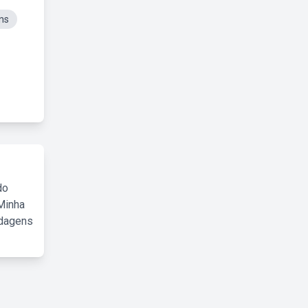
ns
do
Minha
rdagens