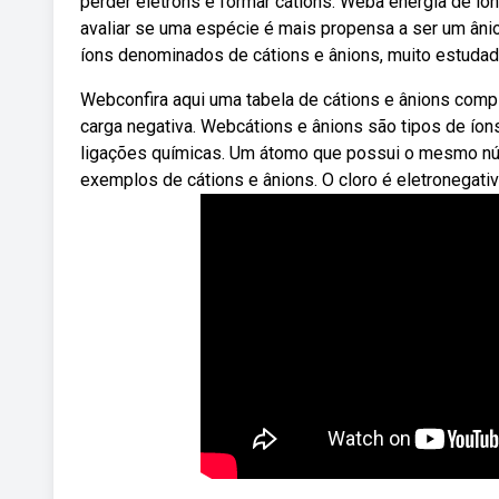
perder elétrons e formar cátions. Weba energia de io
avaliar se uma espécie é mais propensa a ser um âni
íons denominados de cátions e ânions, muito estuda
Webconfira aqui uma tabela de cátions e ânions compl
carga negativa. Webcátions e ânions são tipos de íon
ligações químicas. Um átomo que possui o mesmo nú
exemplos de cátions e ânions. O cloro é eletronegativo