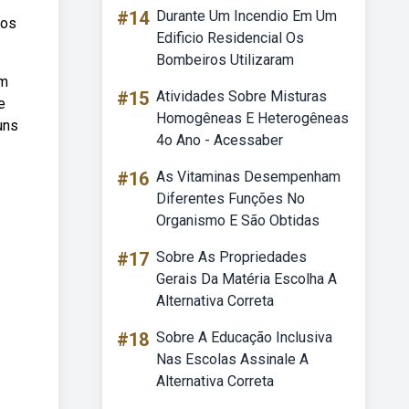
#14
Durante Um Incendio Em Um
 os
Edificio Residencial Os
Bombeiros Utilizaram
em
#15
Atividades Sobre Misturas
e
Homogêneas E Heterogêneas
uns
4o Ano - Acessaber
#16
As Vitaminas Desempenham
Diferentes Funções No
Organismo E São Obtidas
#17
Sobre As Propriedades
Gerais Da Matéria Escolha A
Alternativa Correta
#18
Sobre A Educação Inclusiva
Nas Escolas Assinale A
Alternativa Correta