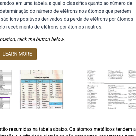
rados em uma tabela, a qual o classifica quanto ao número de
a determinação do número de elétrons nos átomos que perdem
 são íons positivos derivados da perda de elétrons por átomos
elo recebimento de elétrons por átomos neutros.
mation, click the button below.
LEARN MORE
estão resumidas na tabela abaixo. Os átomos metálicos tendem a