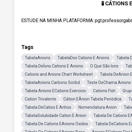
🧪 CÁTIONS 
ESTUDE NA MINHA PLATAFORMA: pgt.professorgabriel
Tags
TabelaAnions
TabelaDos Cations E Anions
Tabela 
Tabela DeÍons Cations E Anions
O Que São Ions
Tab
Cations and Anions Chart Worksheet
Tabela DeAnion E
TabelaAnions Carbono Scribd
Teste DeChama Anions 
Tabela Anions ECations Exercicio
Cations Fish
Grup
Cation Trivalente
Cátion EÂnion Tabela Periódica
T
Tabela DeCatios E Anhos
Nomenclatura Anion
Tabe
TabelaSolubidade Cation E Anion
Tabela De Cations E
Tabela De Cations EAnions Oxidos
Tabela DeCations E