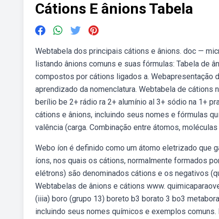
Cátions E ânions Tabela
Webtabela dos principais cátions e ânions. doc — mi
listando ânions comuns e suas fórmulas: Tabela de 
compostos por cátions ligados a. Webapresentação d
aprendizado da nomenclatura. Webtabela de cátions núm
berílio be 2+ rádio ra 2+ alumínio al 3+ sódio na 1+
cátions e ânions, incluindo seus nomes e fórmulas qu
valência (carga. Combinação entre átomos, moléculas
Webo íon é definido como um átomo eletrizado que ga
íons, nos quais os cátions, normalmente formados po
elétrons) são denominados cátions e os negativos (
Webtabelas de ânions e cátions www. quimicaparaovesti
(iiia) boro (grupo 13) boreto b3 borato 3 bo3 metabor
incluindo seus nomes químicos e exemplos comuns. Fo