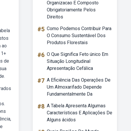
Organizacao E Composto
Obrigatoriamente Pelos
Direitos
#5
Como Podemos Contribuir Para
abela
O Consumo Sustentável Dos
stos
Produtos Florestais
a ao
 1+
#6
O Que Significa Feto único Em
as de
Situação Longitudinal
Apresentação Cefálica
 sua
de.
#7
A Eficiência Das Operações De
Um Almoxarifado Depende
erados
Fundamentalmente Da
os.
#8
A Tabela Apresenta Algumas
ons
Características E Aplicações De
ência,
Alguns ácidos
de