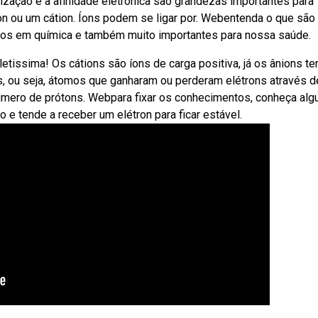
nização e a afinidade eletrônica são grandezas importantes para
on ou um cátion. Íons podem se ligar por. Webentenda o que são
dos em química e também muito importantes para nossa saúde.
etissima! Os cátions são íons de carga positiva, já os ânions t
s, ou seja, átomos que ganharam ou perderam elétrons através d
mero de prótons. Webpara fixar os conhecimentos, conheça alg
 e tende a receber um elétron para ficar estável.