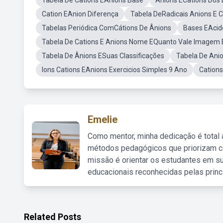
Tabela De Cations EAnions Base
Anions ECations Dos
Cation EAnion Diferença
Tabela DeRadicais Anions E C
Tabelas Periódica ComCátions De Ânions
Bases EAcid
Tabela De Cations E Anions Nome EQuanto Vale Imagem
Tabela De Ânions ESuas Classificações
Tabela De Anio
Ions Cations EAnions Exercicios Simples 9 Ano
Cations
Emelie
Como mentor, minha dedicação é total
métodos pedagógicos que priorizam co
missão é orientar os estudantes em su
educacionais reconhecidas pelas princ
Related Posts