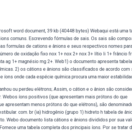
crosoft word document, 39 kb (40448 bytes) Webaqui está uma t
ânions comuns. Escrevendo fórmulas de sais. Os sais são compo
as formulas de cations e ânions e seus respectivos nomes par
ero de oxidação fixo nox 1+ nox 2+ nox 3+ lítio li 1+ frâncio fr
 prata ag 1+ magnésio mg 2+. Web1) o documento apresenta tabel
ímicas. 2) os cátions e ânions são classificados de acordo com
 e íons onde cada espécie química procura uma maior estabilida
nhou ou perdeu elétrons; Assim, o cátion e o ânion são consid
r. Webos íons positivos (que apresentam mais prótons do que
que apresentam menos prótons do que elétrons), são denominad
bular. com. br (ia) hidrogênio (grupo 1) hidreto h tabela de âni
ato. Webo documento lista cátions e ânions divididos por sua val
rnece uma tabela completa dos principais íons. Por se tratar 