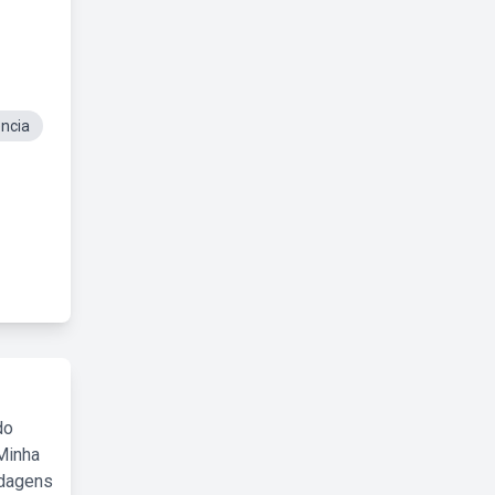
encia
do
Minha
rdagens