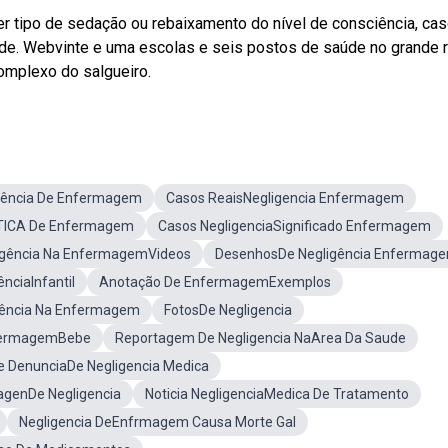
 tipo de sedação ou rebaixamento do nível de consciência, cas
de. Webvinte e uma escolas e seis postos de saúde no grande r
complexo do salgueiro.
gência De Enfermagem
Casos ReaisNegligencia Enfermagem
TICA De Enfermagem
Casos NegligenciaSignificado Enfermagem
igência Na EnfermagemVideos
DesenhosDe Negligência Enfermag
nciaInfantil
Anotação De EnfermagemExemplos
ência Na Enfermagem
FotosDe Negligencia
nfermagemBebe
Reportagem De Negligencia NaArea Da Saude
 DenunciaDe Negligencia Medica
agenDe Negligencia
Noticia NegligenciaMedica De Tratamento
Negligencia DeEnfrmagem Causa Morte Gal