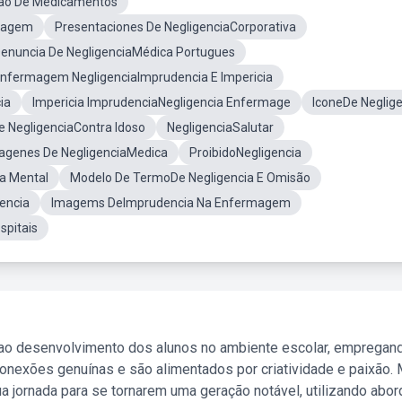
çao De Medicamentos
rmagem
Presentaciones De NegligenciaCorporativa
enuncia De NegligenciaMédica Portugues
nfermagem NegligenciaImprudencia E Impericia
ia
Impericia ImprudenciaNegligencia Enfermage
IconeDe Neglig
 NegligenciaContra Idoso
NegligenciaSalutar
agenes De NegligenciaMedica
ProibidoNegligencia
a Mental
Modelo De TermoDe Negligencia E Omisão
encia
Imagems DeImprudencia Na Enfermagem
spitais
 ao desenvolvimento dos alunos no ambiente escolar, empregan
nexões genuínas e são alimentados por criatividade e paixão. 
a jornada para se tornarem uma geração notável, utilizando abo