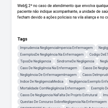
Web§ 2º no caso de atendimento que envolva qualquer
paciente não indique acompanhante, a unidade de saú
fecham devido a ações policiais na vila aliança e no 
Tags
Imprudencia NegligenciaImpericia Enfermagem
Negli
ExemplosDe Negligência Na Enfermagem
Codigo DeE
TiposDe Negligencia
SindromeDe Negligencia
Negl
Caso De Negligência Na Enfermagem
Casos De Negligê
Negligência De EnfermagemImagem
Casos DeImprud
Indice De NegligenciaMedica
Negligencia Exemplo E
Mortalidade ComNegligência Enfermagem
Exemplo De
Casos De Negligencia NaFalta De Projeto Estrutural
Im
Questao De Concurso SobreNegligencia Na Enfermagem