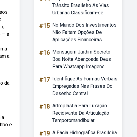
Trânsito Brasileiro As Vias
asos
Urbanas Classificam-se
o
#15
No Mundo Dos Investimentos
o e
Não Faltam Opções De
o — a
Aplicações Financeiras
tima
#16
Mensagem Jardim Secreto
ram a
Boa Noite Abençoada Deus
Para Whatsapp Imagens
#17
Identifique As Formas Verbais
io da
Empregadas Nas Frases Do
Desenho Central
#18
Artroplastia Para Luxação
Recidivante Da Articulação
ia
Temporomandibular
 hbo e
#19
A Bacia Hidrográfica Brasileira