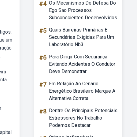
#4
Os Mecanismos De Defesa Do
Ego Sao Processos
Subconscientes Desenvolvidos
#5
Quais Barreiras Primárias E
tigos,
Secundárias Exigidas Para Um
que um
Laboratório Nb3
tração
,
#6
Para Dirigir Com Segurança
Evitando Acidentes O Condutor
Deve Demonstrar
ira
anta
#7
Em Relação Ao Cenário
Energético Brasileiro Marque A
Alternativa Correta
m
#8
Dentre Os Principais Potenciais
Estressores No Trabalho
Podemos Destacar
spital