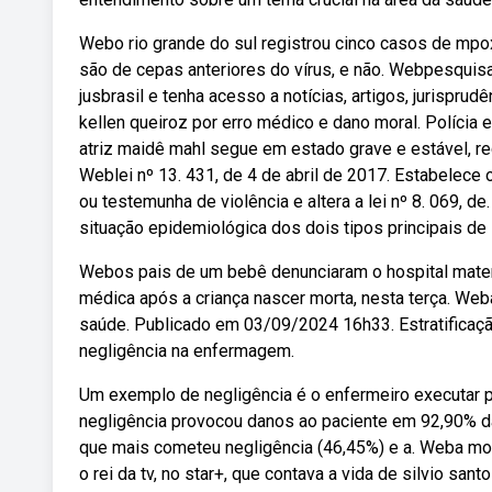
Webo rio grande do sul registrou cinco casos de mpo
são de cepas anteriores do vírus, e não. Webpesquisa
jusbrasil e tenha acesso a notícias, artigos, jurispru
kellen queiroz por erro médico e dano moral. Polícia 
atriz maidê mahl segue em estado grave e estável, re
Weblei nº 13. 431, de 4 de abril de 2017. Estabelece 
ou testemunha de violência e altera a lei nº 8. 069, d
situação epidemiológica dos dois tipos principais de
Webos pais de um bebê denunciaram o hospital materni
médica após a criança nascer morta, nesta terça. We
saúde. Publicado em 03/09/2024 16h33. Estratificaç
negligência na enfermagem.
Um exemplo de negligência é o enfermeiro executar 
negligência provocou danos ao paciente em 92,90% da
que mais cometeu negligência (46,45%) e a. Weba mo
o rei da tv, no star+, que contava a vida de silvio san