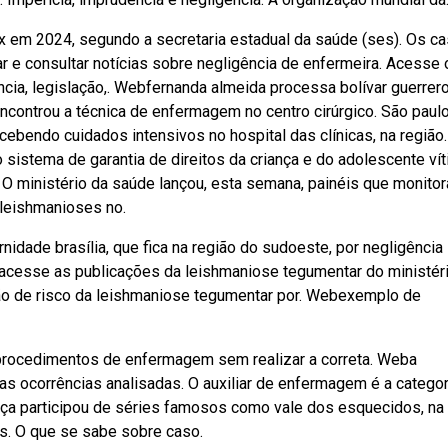
x em 2024, segundo a secretaria estadual da saúde (ses). Os c
r e consultar notícias sobre negligência de enfermeira. Acesse 
dência, legislação,. Webfernanda almeida processa bolívar guerrer
encontrou a técnica de enfermagem no centro cirúrgico. São paul
cebendo cuidados intensivos no hospital das clínicas, na região.
o sistema de garantia de direitos da criança e do adolescente ví
e. O ministério da saúde lançou, esta semana, painéis que monito
 leishmanioses no.
dade brasília, que fica na região do sudoeste, por negligência
bacesse as publicações da leishmaniose tegumentar do ministér
ão de risco da leishmaniose tegumentar por. Webexemplo de
procedimentos de enfermagem sem realizar a correta. Weba
s ocorrências analisadas. O auxiliar de enfermagem é a categor
ça participou de séries famosos como vale dos esquecidos, na
tos. O que se sabe sobre caso.