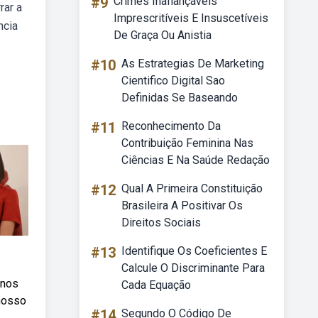
#9
Crimes Inafiançáveis
rar a
Imprescritíveis E Insuscetíveis
ncia
De Graça Ou Anistia
#10
As Estrategias De Marketing
Cientifico Digital Sao
Definidas Se Baseando
#11
Reconhecimento Da
Contribuição Feminina Nas
Ciências E Na Saúde Redação
#12
Qual A Primeira Constituição
Brasileira A Positivar Os
Direitos Sociais
#13
Identifique Os Coeficientes E
Calcule O Discriminante Para
enos
Cada Equação
 nosso
#14
Segundo O Código De
.