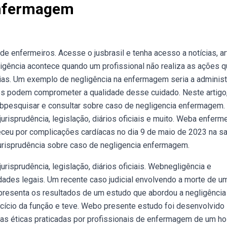
Enfermagem
e enfermeiros. Acesse o jusbrasil e tenha acesso a notícias, ar
ligência acontece quando um profissional não realiza as ações 
cias. Um exemplo de negligência na enfermagem seria a adminis
tes podem comprometer a qualidade desse cuidado. Neste artigo
ebpesquisar e consultar sobre caso de negligencia enfermagem.
jurisprudência, legislação, diários oficiais e muito. Weba enferme
eceu por complicações cardíacas no dia 9 de maio de 2023 na s
urisprudência sobre caso de negligencia enfermagem.
jurisprudência, legislação, diários oficiais. Webnegligência e
ades legais. Um recente caso judicial envolvendo a morte de u
presenta os resultados de um estudo que abordou a negligência
cício da função e teve. Webo presente estudo foi desenvolvido
ias éticas praticadas por profissionais de enfermagem de um ho