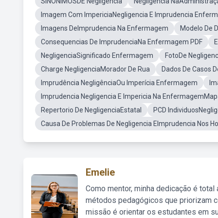
SINONIMOSDE Negligencia
Negligencia NaAdministra
Imagem Com ImpericiaNegligencia E Imprudencia Enfe
Imagens DeImprudencia Na Enfermagem
Modelo De D
Consequencias De ImprudenciaNa Enfermagem PDF
E
NegligenciaSignificado Enfermagem
FotoDe Negligenc
Charge NegligenciaMorador De Rua
Dados De Casos De
Imprudência NegligênciaOu Imperícia Enfermagem
Im
Imprudencia Negligencia E Impericia Na EnfermagemMap
Repertorio De NegligenciaEstatal
PCD IndividuosNeglig
Causa De Problemas De Negligencia EImprudencia Nos Ho
Emelie
Como mentor, minha dedicação é total
métodos pedagógicos que priorizam co
missão é orientar os estudantes em su