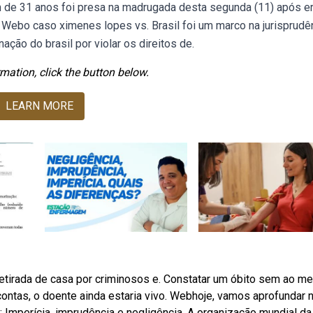
de 31 anos foi presa na madrugada desta segunda (11) após er
Webo caso ximenes lopes vs. Brasil foi um marco na jurisprudê
ção do brasil por violar os direitos de.
mation, click the button below.
LEARN MORE
 retirada de casa por criminosos e. Constatar um óbito sem ao m
s contas, o doente ainda estaria vivo. Webhoje, vamos aprofundar
 Imperícia, imprudência e negligência. A organização mundial da