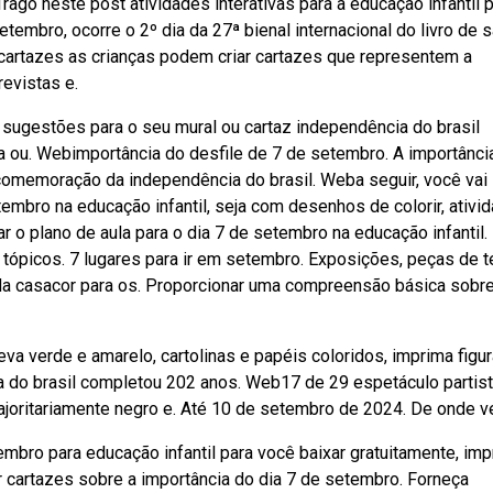
ago neste post atividades interativas para a educação infantil p
embro, ocorre o 2º dia da 27ª bienal internacional do livro de 
 cartazes as crianças podem criar cartazes que representem a
revistas e.
ugestões para o seu mural ou cartaz independência do brasil
a ou. Webimportância do desfile de 7 de setembro. A importânci
comemoração da independência do brasil. Weba seguir, você vai
embro na educação infantil, seja com desenhos de colorir, ativi
o plano de aula para o dia 7 de setembro na educação infantil.
s tópicos. 7 lugares para ir em setembro. Exposições, peças de t
da casacor para os. Proporcionar uma compreensão básica sobr
 verde e amarelo, cartolinas e papéis coloridos, imprima figu
 do brasil completou 202 anos. Web17 de 29 espetáculo partis
ajoritariamente negro e. Até 10 de setembro de 2024. De onde v
mbro para educação infantil para você baixar gratuitamente, imp
ar cartazes sobre a importância do dia 7 de setembro. Forneça