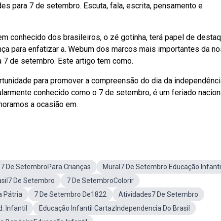
es para 7 de setembro. Escuta, fala, escrita, pensamento e
 conhecido dos brasileiros, o zé gotinha, terá papel de desta
ença para enfatizar a. Webum dos marcos mais importantes da n
ia 7 de setembro. Este artigo tem como.
rtunidade para promover a compreensão do dia da independênci
pularmente conhecido como o 7 de setembro, é um feriado naciona
moramos a ocasião em.
7 De SetembroPara Crianças
Mural7 De Setembro Educação Infanti
asil7 De Setembro
7 De SetembroColorir
 Pátria
7 De Setembro De1822
Atividades7 De Setembro
 Infantil
Educação Infantil CartazIndependencia Do Brasil