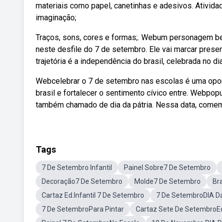
materiais como papel, canetinhas e adesivos. Atividad
imaginação;
Traços, sons, cores e formas;. Webum personagem bem
neste desfile do 7 de setembro. Ele vai marcar pres
trajetória é a independência do brasil, celebrada no d
Webcelebrar o 7 de setembro nas escolas é uma opo
brasil e fortalecer o sentimento cívico entre. Webpo
também chamado de dia da pátria. Nessa data, come
Tags
7 De Setembro Infantil
Painel Sobre7 De Setembro
Decoração7 De Setembro
Molde7 De Setembro
Br
Cartaz Ed.Infantil 7 De Setembro
7 De SetembroDIA Da
7 De SetembroPara Pintar
Cartaz Sete De SetembroEd.