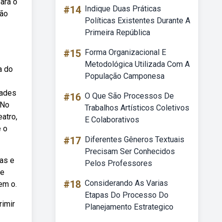
ara o
#14
Indique Duas Práticas
são
Políticas Existentes Durante A
Primeira República
#15
Forma Organizacional E
Metodológica Utilizada Com A
a do
População Camponesa
dades
#16
O Que São Processos De
 No
Trabalhos Artísticos Coletivos
eatro,
E Colaborativos
e o
#17
Diferentes Gêneros Textuais
Precisam Ser Conhecidos
ras e
Pelos Professores
te
#18
Considerando As Varias
em o.
Etapas Do Processo Do
rimir
Planejamento Estrategico