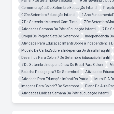
Painel 7 De SetembroNa Escola
19 De Novembro DIA D
ComemoraçõesDe Setembro Educação Infantil
Projet
07De Setembro Educação Infantil
2 Ano Fundamental
7 De SetembroMaternal Com Tinta
7 De SetembroMate
Atividades Semana Da PátriaEducação Infantil
7 De S
Croqui De Projeto SeteDe Setembro
Independência Do 
Atividade Para Educação InfantilSobre a Independência Do
Modelo De CartazSobre a Indepencia Do Brasil Infaqntil
Desenhos Para Colorir7 De Setembro Educação Infantil
7 De SetembroIndependência Do Brasil Para Colorir
At
Bolacha Pedagogica7 De Setembrol
Atividades Educa
Atividade Para Educação InfantilDa Patria
Mural DIA D
Imagens Para Colorir7 De Setembro
Plano De Aula Pa
Atividades Lúdicas Semana Da PátriaEducação Infantil