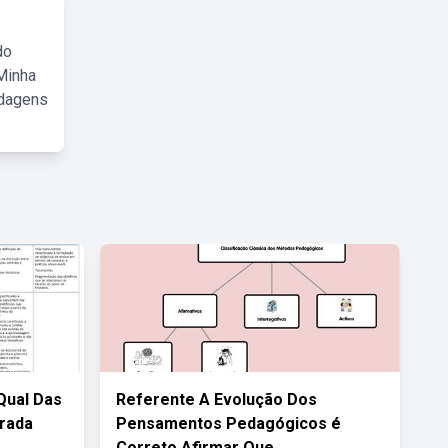
do
Minha
rdagens
Qual Das
Referente A Evolução Dos
erada
Pensamentos Pedagógicos é
Correto Afirmar Que