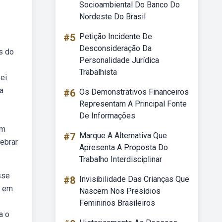
Socioambiental Do Banco Do
Nordeste Do Brasil
#5
Petição Incidente De
Desconsideração Da
s do
Personalidade Jurídica
Trabalhista
ei
a
#6
Os Demonstrativos Financeiros
Representam A Principal Fonte
De Informações
om
#7
Marque A Alternativa Que
lebrar
Apresenta A Proposta Do
Trabalho Interdisciplinar
sse
#8
Invisibilidade Das Crianças Que
s em
Nascem Nos Presídios
Femininos Brasileiros
a o