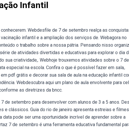
ção Infantil
 conhecerem. Webdesfile de 7 de setembro realça as conquista
vacinação infantil e a ampliação dos serviços de. Webagora no
nteúdo o trabalho sobre a nossa pátria. Pensando nisso organiz
ie de atividades divertidas e educativas para explorar o dia d
o sua criatividade,. Webhoje trouxemos atividades sobre o 7 de
a especial na escola. Confira o que é possível fazer em sala,.
em pdf grátis e decorar sua sala de aula na educação infantil c
endência. Webdescubra aqui um plano de aula envolvente para ce
conforme as diretrizes da bncc.
es 7 de setembro para desenvolver com alunos de 3 a 5 anos. De
 e clássicos. Guia do rio de janeiro apresenta estreias e filme
sa data pode ser uma oportunidade incrível de aprender sobre a
cartaz 7 de setembro é uma ferramenta educativa fundamental par