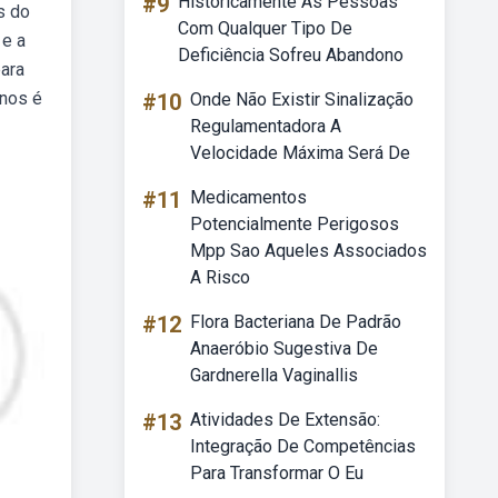
#9
Historicamente As Pessoas
s do
Com Qualquer Tipo De
 e a
Deficiência Sofreu Abandono
para
enos é
#10
Onde Não Existir Sinalização
Regulamentadora A
Velocidade Máxima Será De
#11
Medicamentos
Potencialmente Perigosos
Mpp Sao Aqueles Associados
A Risco
#12
Flora Bacteriana De Padrão
Anaeróbio Sugestiva De
Gardnerella Vaginallis
#13
Atividades De Extensão:
Integração De Competências
Para Transformar O Eu