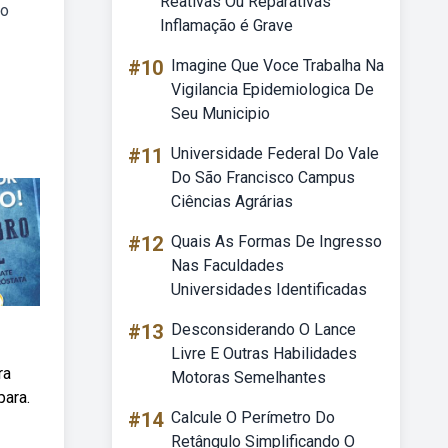
Reativas Ou Reparativas
io
Inflamação é Grave
#10
Imagine Que Voce Trabalha Na
Vigilancia Epidemiologica De
Seu Municipio
#11
Universidade Federal Do Vale
Do São Francisco Campus
Ciências Agrárias
#12
Quais As Formas De Ingresso
Nas Faculdades
Universidades Identificadas
#13
Desconsiderando O Lance
Livre E Outras Habilidades
ra
Motoras Semelhantes
para.
#14
Calcule O Perímetro Do
Retângulo Simplificando O