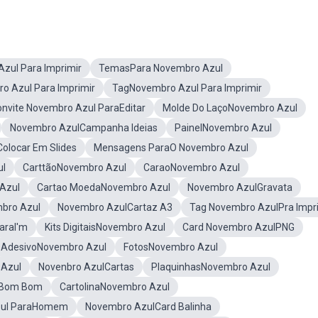
zul Para Imprimir
TemasPara Novembro Azul
o Azul Para Imprimir
TagNovembro Azul Para Imprimir
nvite Novembro Azul ParaEditar
Molde Do LaçoNovembro Azul
Novembro AzulCampanha Ideias
PainelNovembro Azul
olocar Em Slides
Mensagens ParaO Novembro Azul
ul
CarttãoNovembro Azul
CaraoNovembro Azul
Azul
Cartao MoedaNovembro Azul
Novembro AzulGravata
bro Azul
Novembro AzulCartaz A3
Tag Novembro AzulPra Impr
araI'm
Kits DigitaisNovembro Azul
Card Novembro AzulPNG
AdesivoNovembro Azul
FotosNovembro Azul
 Azul
Novenbro AzulCartas
PlaquinhasNovembro Azul
 Bom Bom
CartolinaNovembro Azul
zul ParaHomem
Novembro AzulCard Balinha