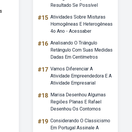
Resultado Se Possível
s
#15
Atividades Sobre Misturas
Homogêneas E Heterogêneas
4o Ano - Acessaber
#16
Analisando O Triângulo
Retângulo Com Suas Medidas
Dadas Em Centímetros
#17
Vamos Diferenciar A
Atividade Empreendedora E A
Atividade Empresarial
#18
Marisa Desenhou Algumas
Regiões Planas E Rafael
Desenhou Os Contornos
#19
Considerando O Classicismo
Em Portugal Assinale A