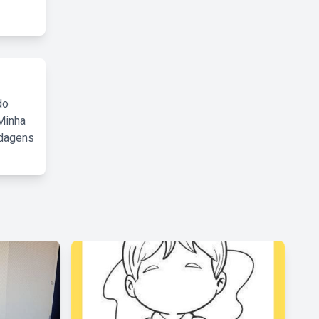
do
Minha
rdagens