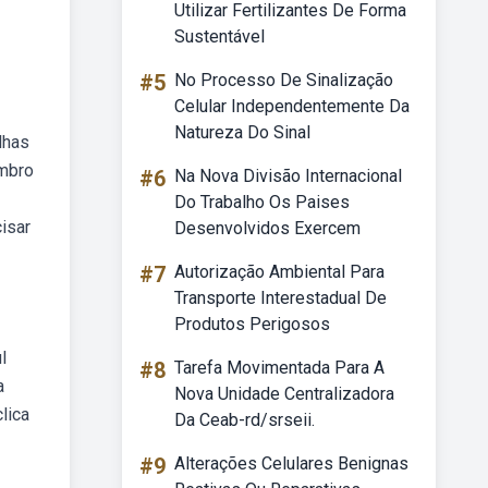
Utilizar Fertilizantes De Forma
Sustentável
#5
No Processo De Sinalização
Celular Independentemente Da
Natureza Do Sinal
lhas
embro
#6
Na Nova Divisão Internacional
Do Trabalho Os Paises
isar
Desenvolvidos Exercem
#7
Autorização Ambiental Para
Transporte Interestadual De
Produtos Perigosos
l
#8
Tarefa Movimentada Para A
a
Nova Unidade Centralizadora
lica
Da Ceab-rd/srseii.
#9
Alterações Celulares Benignas