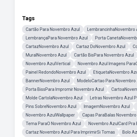
Tags
Cartão Para Novembro Azul
LembrancinhaNovembro A
LembrançaPara Novembro Azul
Porta CanetaNovembr
CartazNovembro Azul
Cartaz DoNovembro Azul
Co
MuralNovembro Azul
Cartão BisPara Novembro Azul
Novembro AzulVertical
Novembro Azul Imagens ParaC
Painel RedondoNovembro Azul
EtiquetaNovembro Az
BannerNovembro Azul
ModeloCartao Para Novembro 
Porta BissPara Impromir Novembro Azul
CartoaNovem
Molde CartolaNovembro Azul
Letras Novembro Azul P
Pins SobreNovembro Azul
ImagemNovembro Azul
Novembro AzulWallpaper
Capas ParaBalas Novembro
Tema ParaO Novembro Azul
Novembro AzulCard Pra
Cartaz Novembro Azul Para ImprimirSi Tomas
Bolo A