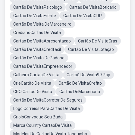
Cartão De VisitaPsicólogo
Cartao De VisitaBoticario
Cartão De VisitaFrente
Cartão De VisitaCRP
Cartão De Visita DeMarceneiro
CrediarioCartão De Visita
Cartao De VisitaApresentacao
Cartão De VisitaCras
Cartão De VisitaCredfacil
Cartão De VisitaLotação
Cartão De Visita DePadaria
Cartao De VisitaEmpreendedor
Calheiro CartaoDe Visita
Cartaõ De Visita99 Pop
CrieCartão De Visita
Cartão De VisitaCrefito
CRO CartaoDe Visita
Cartão DeMarcenaria
Cartão De VisitaCorretor De Seguros
Logo Correios ParaCartão De Visita
CrioloConvoque Seu Buda
Marca Country CartaoDe Visita
Modelos De CartaoDe Visita Tanquinho