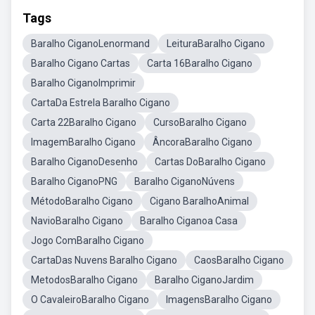
Tags
Baralho CiganoLenormand
LeituraBaralho Cigano
Baralho Cigano Cartas
Carta 16Baralho Cigano
Baralho CiganoImprimir
CartaDa Estrela Baralho Cigano
Carta 22Baralho Cigano
CursoBaralho Cigano
ImagemBaralho Cigano
ÂncoraBaralho Cigano
Baralho CiganoDesenho
Cartas DoBaralho Cigano
Baralho CiganoPNG
Baralho CiganoNúvens
MétodoBaralho Cigano
Cigano BaralhoAnimal
NavioBaralho Cigano
Baralho Ciganoa Casa
Jogo ComBaralho Cigano
CartaDas Nuvens Baralho Cigano
CaosBaralho Cigano
MetodosBaralho Cigano
Baralho CiganoJardim
O CavaleiroBaralho Cigano
ImagensBaralho Cigano