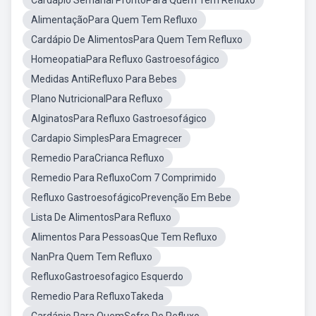
Cardápio Semanal ProntoPara Quem Tem Refluxo
AlimentaçãoPara Quem Tem Refluxo
Cardápio De AlimentosPara Quem Tem Refluxo
HomeopatiaPara Refluxo Gastroesofágico
Medidas AntiRefluxo Para Bebes
Plano NutricionalPara Refluxo
AlginatosPara Refluxo Gastroesofágico
Cardapio SimplesPara Emagrecer
Remedio ParaCrianca Refluxo
Remedio Para RefluxoCom 7 Comprimido
Refluxo GastroesofágicoPrevenção Em Bebe
Lista De AlimentosPara Refluxo
Alimentos Para PessoasQue Tem Refluxo
NanPra Quem Tem Refluxo
RefluxoGastroesofagico Esquerdo
Remedio Para RefluxoTakeda