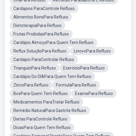
ChaPara Refluxo
Remédio ParaGastrite E Refluxo
Cardapios ParaControle Refluxo
Alimentos BonsPara Refluxo
DietoterapiaPara Refluxo
Frutas ProibidasPara Refluxo
Cardápio AlmoçoPara Quem Tem Refluxo
Reflux SoluçãoPara Refluxo
LinovoPara Refluxo
Cardapio ParaControlar Refluxo
TrianguloPara Refluxo
ExercícioPara Refluxo
Cardápio Do DIAPara Quem Tem Refluxo
ZincoPara Refluxo
FormulaPara Refluxo
BoxPara Quem Tem Refluxo
ExamePara Refluxo
Medicamentos ParaTratar Refluxo
Remédio NaturalPara Gastrite Refluxo
Dietas ParaControle Refluxo
DicasPara Quem Tem Refluxo