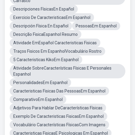
Carrasco
Descripciones FísicasEn Español
Exercicio De CaracteristicasEm Espanhol
Descripción Física En Español
PessoasEm Espanhol
Descrição FisicaEspanhol Resumo
Atividade EmEspañol Caracteristicas Fisicas
Traços Fisicos Em EspanholVocabulário Rostro
5 Caracteristicas KikoEm Espanhol
Atividade SobreCaracterísticas Físicas E Personales
Espanhol
PersonalidadesEm Espanhol
Caracteristicas Fisicas Das PessoasEm Espanhol
ComparativoEm Espanhol
Adjetivos Para Hablar DeCaracterísticas Físicas
Exemplo De Caracteristicas FisicasEm Espanhol
Vocabulário Características FísicasCom Imagens
Caracteristicas FisicasE Psicologicas Em Espanhol