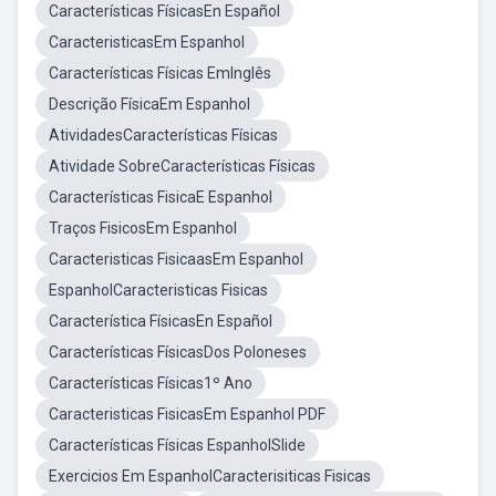
Características FísicasEn Español
CaracteristicasEm Espanhol
Características Físicas EmInglês
Descrição FísicaEm Espanhol
AtividadesCaracterísticas Físicas
Atividade SobreCaracterísticas Físicas
Características FisicaE Espanhol
Traços FisicosEm Espanhol
Caracteristicas FisicaasEm Espanhol
EspanholCaracteristicas Fisicas
Característica FísicasEn Español
Características FísicasDos Poloneses
Características Físicas1º Ano
Caracteristicas FisicasEm Espanhol PDF
Características Físicas EspanholSlide
Exercicios Em EspanholCaracterisiticas Fisicas