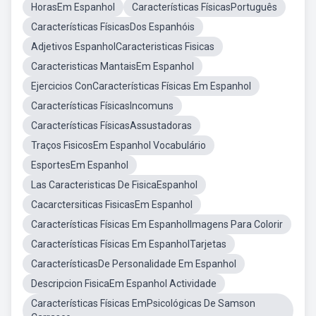
HorasEm Espanhol
Características FísicasPortuguês
Características FísicasDos Espanhóis
Adjetivos EspanholCaracteristicas Fisicas
Caracteristicas MantaisEm Espanhol
Ejercicios ConCaracterísticas Físicas Em Espanhol
Características FísicasIncomuns
Características FísicasAssustadoras
Traços FisicosEm Espanhol Vocabulário
EsportesEm Espanhol
Las Caracteristicas De FisicaEspanhol
Cacarctersiticas FisicasEm Espanhol
Características Físicas Em EspanholImagens Para Colorir
Características Físicas Em EspanholTarjetas
CaracterísticasDe Personalidade Em Espanhol
Descripcion FisicaEm Espanhol Actividade
Características Físicas EmPsicológicas De Samson