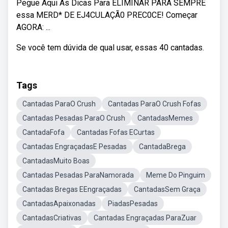
Pegue Aqui As Dicas Para ELIMINAR PARA SEMPRE
essa MERD* DE EJ4CULAÇÃ0 PREC0CE! Começar
AGORA: ...
Se você tem dúvida de qual usar, essas 40 cantadas.
Tags
Cantadas ParaO Crush
Cantadas ParaO Crush Fofas
Cantadas Pesadas ParaO Crush
CantadasMemes
CantadaFofa
Cantadas Fofas ECurtas
Cantadas EngraçadasE Pesadas
CantadaBrega
CantadasMuito Boas
Cantadas Pesadas ParaNamorada
Meme Do Pinguim
Cantadas Bregas EEngraçadas
CantadasSem Graça
CantadasApaixonadas
PiadasPesadas
CantadasCriativas
Cantadas Engraçadas ParaZuar