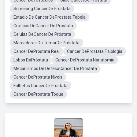
Cancer DeTesticulos
Slide CancerDe Prostata
Screening CancerDe Prostata
Estadio De Cancer DeProstata Tabela
Graficos DeCancer De Prostata
Celulas DeCancer De Próstata
Marcadores Do TumorDe Próstata
Cancer DeProstata Real
Cancer DeProstata Fisiologia
Lobos DaPróstata
Cancer DeProstata Nanatomia
Mecanismos De DefesaCâncer De Próstata
Cancer DeProstata Niveis
Folhetos CancerDe Prostata
Cancer DeProstata Toque