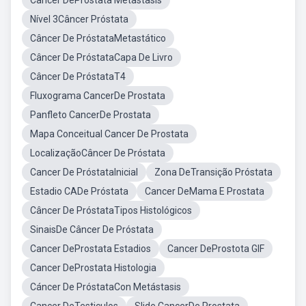
Cancer DeProstata Metastasis
Nível 3Câncer Próstata
Câncer De PróstataMetastático
Câncer De PróstataCapa De Livro
Câncer De PróstataT4
Fluxograma CancerDe Prostata
Panfleto CancerDe Prostata
Mapa Conceitual Cancer De Prostata
LocalizaçãoCâncer De Próstata
Cancer De PróstataInicial
Zona DeTransição Próstata
Estadio CADe Próstata
Cancer DeMama E Prostata
Câncer De PróstataTipos Histológicos
SinaisDe Câncer De Próstata
Cancer DeProstata Estadios
Cancer DeProstota GIF
Cancer DeProstata Histologia
Cáncer De PróstataCon Metástasis