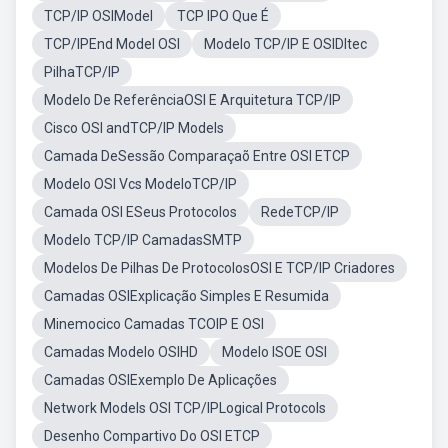
TCP/IP OSIModel
TCP IPO Que É
TCP/IPEnd Model OSI
Modelo TCP/IP E OSIDltec
PilhaTCP/IP
Modelo De ReferênciaOSI E Arquitetura TCP/IP
Cisco OSI andTCP/IP Models
Camada DeSessão Comparaçaõ Entre OSI ETCP
Modelo OSI Vcs ModeloTCP/IP
Camada OSI ESeus Protocolos
RedeTCP/IP
Modelo TCP/IP CamadasSMTP
Modelos De Pilhas De ProtocolosOSI E TCP/IP Criadores
Camadas OSIExplicação Simples E Resumida
Minemocico Camadas TCOIP E OSI
Camadas Modelo OSIHD
Modelo ISOE OSI
Camadas OSIExemplo De Aplicações
Network Models OSI TCP/IPLogical Protocols
Desenho Compartivo Do OSI ETCP