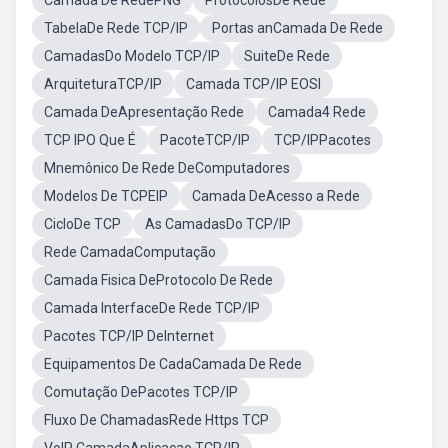
Camada De RedePNG
ProtocolosDe Rede
TabelaDe Rede TCP/IP
Portas anCamada De Rede
CamadasDo Modelo TCP/IP
SuiteDe Rede
ArquiteturaTCP/IP
Camada TCP/IP EOSI
Camada DeApresentação Rede
Camada4 Rede
TCP IPO Que É
PacoteTCP/IP
TCP/IPPacotes
Mnemônico De Rede DeComputadores
Modelos De TCPEIP
Camada DeAcesso a Rede
CicloDe TCP
As CamadasDo TCP/IP
Rede CamadaComputação
Camada Fisica DeProtocolo De Rede
Camada InterfaceDe Rede TCP/IP
Pacotes TCP/IP DeInternet
Equipamentos De CadaCamada De Rede
Comutação DePacotes TCP/IP
Fluxo De ChamadasRede Https TCP