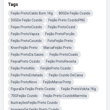
Tags
Feijão PretoCaldo Bom 1Kg
80GDe Feijão Cozido
50GDe Feijão Cozido
Feijão Preto CozidoPNG
Feijao ProntoCozido
Feijão PretoCozid
Feijão PretoVapza
Feijão PretoPorção
Feijão PretoCxozido
FotoFeijão Preto
KnorrFeijão Preto
MarcaFeijão Preto
Feijão PretoDa Gases
Feijão PretoCoado
FeijoaPreto Cozido
Feijão PretoReceita
Feijão PretoKilo
FerijãoPreto Cozido
Feijão PretoEnlatado
Feijão Cozido DeCaixa
Feijão PretoNovo
FeijãoMarca Pretp
FiguraDe Feijão Preto Cozido
Feijão PretoVokita 1Kg
70GFeijão Cozido
Feijão Preto CozidoMarmita
IlustraçõesFeijão Preto Cozido
ImagensDe Feijão Preto Cozido