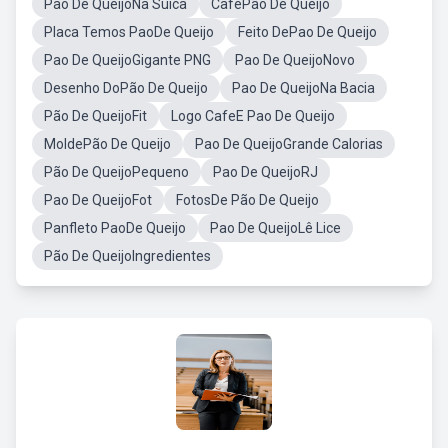
Pao De QueijoNa Suica
CaféPão De Queijo
Placa Temos PaoDe Queijo
Feito DePao De Queijo
Pao De QueijoGigante PNG
Pao De QueijoNovo
Desenho DoPão De Queijo
Pao De QueijoNa Bacia
Pão De QueijoFit
Logo CafeE Pao De Queijo
MoldePão De Queijo
Pao De QueijoGrande Calorias
Pão De QueijoPequeno
Pao De QueijoRJ
Pao De QueijoFot
FotosDe Pão De Queijo
Panfleto PaoDe Queijo
Pao De QueijoLê Lice
Pão De QueijoIngredientes