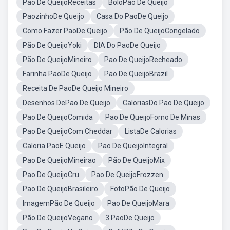
Pao De QueijoReceitas
BoloPão De Queijo
PaozinhoDe Queijo
Casa Do PaoDe Queijo
Como Fazer PaoDe Queijo
Pão De QueijoCongelado
Pão De QueijoYoki
DIA Do PaoDe Queijo
Pão De QueijoMineiro
Pao De QueijoRecheado
Farinha PaoDe Queijo
Pao De QueijoBrazil
Receita De PaoDe Queijo Mineiro
Desenhos DePao De Queijo
CaloriasDo Pao De Queijo
Pao De QueijoComida
Pao De QueijoForno De Minas
Pao De QueijoCom Cheddar
ListaDe Calorias
Caloria PaoE Queijo
Pao De QueijoIntegral
Pao De QueijoMineirao
Pão De QueijoMix
Pao De QueijoCru
Pao De QueijoFrozzen
Pao De QueijoBrasileiro
FotoPão De Queijo
ImagemPão De Queijo
Pao De QueijoMara
Pão De QueijoVegano
3 PaoDe Queijo