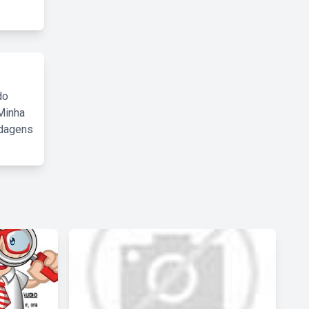
do
Minha
rdagens