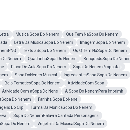
etra
MusicalSopa Do Nenem
Que Tem NaSopa Do Nenem
tada
Letra Da MúsicaSopa Do Neném
ImagemSopa Do Nenem
enemPNG
Texto aSopa Do Nenem
Oq Q Tem NaSopa Do Nenem
aDo Nenem
QuadrinhaSopa Do Nenem
BrinquedoSopa Do Nene
né
Plano De AulaSopa Do Nenem
Sopa Do NenemPropostas
enem
Sopa DoNenen Musical
IngredientesSopa Sopa Do Nenem
Bolo TematicoSopa Do Nenem
AtividadeCom Sopa
Atividade Com aSopa Do Nene
A Sopa Do NenemPara Imprimir
icaSopa Do Nenem
Farinha Sopa DoNene
gens Do Clip
Turma Da MônicaSopa Do Nenem
Eva
Sopa Do NenemPalavra Cantada Personagens
DaSopa Do Nenem
Vegetais Da MusicalSopa Do Nenem