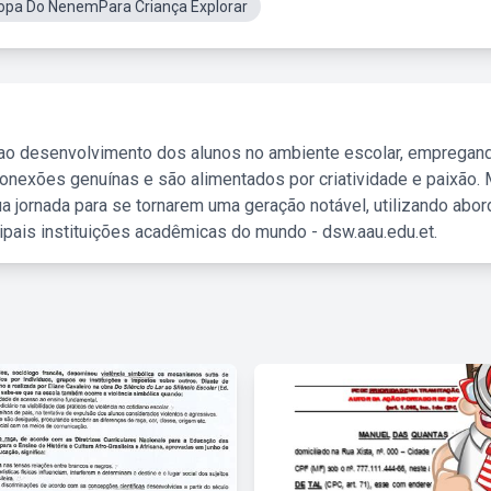
opa Do NenemPara Criança Explorar
 ao desenvolvimento dos alunos no ambiente escolar, empregan
nexões genuínas e são alimentados por criatividade e paixão. 
a jornada para se tornarem uma geração notável, utilizando abo
ipais instituições acadêmicas do mundo - dsw.aau.edu.et.