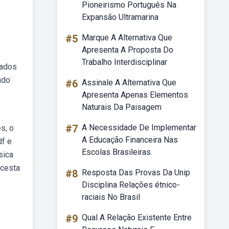
Pioneirismo Português Na
Expansão Ultramarina
#5
Marque A Alternativa Que
Apresenta A Proposta Do
Trabalho Interdisciplinar
zados
ado
#6
Assinale A Alternativa Que
Apresenta Apenas Elementos
Naturais Da Paisagem
#7
A Necessidade De Implementar
s, o
A Educação Financeira Nas
df e
Escolas Brasileiras
sica
 cesta
#8
Resposta Das Provas Da Unip
Disciplina Relações étnico-
raciais No Brasil
#9
Qual A Relação Existente Entre