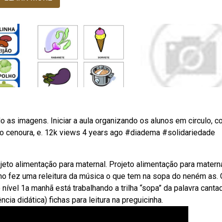
o as imagens. Iniciar a aula organizando os alunos em circulo, c
omo cenoura, e. 12k views 4 years ago #diadema #solidariedade
jeto alimentação para maternal. Projeto alimentação para materna
ino fez uma releitura da música o que tem na sopa do neném as.
ível 1a manhã está trabalhando a trilha “sopa” da palavra cantad
ia didática) fichas para leitura na preguicinha.