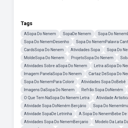
Tags
ASopa Do Nenem
SopaDe Nenem
Sopa Do NenemL
Sopa Do NenemDesenho
Sopa Do NenemPalavra Can
CardsSopa Do Nenem
Atividades Sopa
Sopa Do N
MoldeSopa Do Nenem
ProjetoSopa Do Nenem
Sob
Atividades Sobre aSopa Do Nenem
Letra aSopa Do Ne
Imagem PanelaSopa Do Nenem
Cartaz DeSopa Do N
Sopa Do NenemPara Colorir
Atividades Sopa DoBebê
Imagens DaSopa Do Nenem
Refrão Sopa DoNeném
O Que Tem NaSopa Do Nenem Letra
Atividade Artist
Atividade Sopa DoNeném Berçário
Sopa Do NenemIma
Atividade SopaDe Letrinha
A Sopa Do NenemBebe De 
Atividades Sopa Do NenemBerçario
Modelo Da Lata 