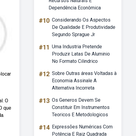
Recursos Naturais E
Dependência Econômica
#10
Considerando Os Aspectos
De Qualidade E Produtividade
Segundo Sprague Jr
#11
Uma Industria Pretende
Produzir Latas De Aluminio
No Formato Cilindrico
#12
Sobre Outras áreas Voltadas à
olocar
Economia Assinale A
Alternativa Incorreta
#13
Os Generos Devem Se
l. O
Constituir Em Instrumentos
 O que
Teoricos E Metodologicos
a.
#14
Expressões Numéricas Com
Potência E Raiz Quadrada