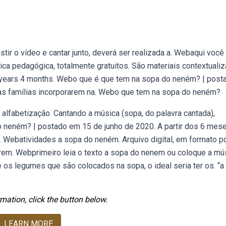
r o vídeo e cantar junto, deverá ser realizada a. Webaqui você
ica pedagógica, totalmente gratuitos. São materiais contextuali
 3 years 4 months. Webo que é que tem na sopa do neném? | post
 às famílias incorporarem na. Webo que tem na sopa do neném?
 alfabetização. Cantando a música (sopa, do palavra cantada),
o neném? | postado em 15 de junho de 2020. A partir dos 6 mese
. Webatividades a sopa do neném. Arquivo digital, em formato p
erem. Webprimeiro leia o texto a sopa do nenem ou coloque a mú
 os legumes que são colocados na sopa, o ideal seria ter os. “a
mation, click the button below.
LEARN MORE