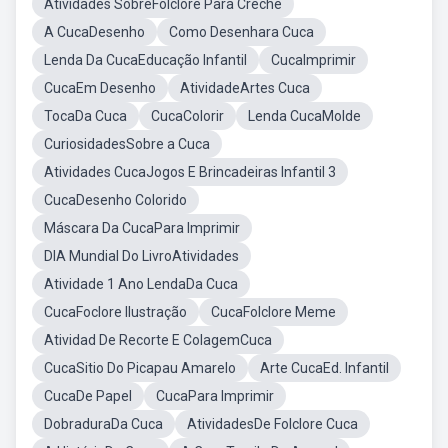
Atividades SobreFolclore Para Creche
A CucaDesenho
Como Desenhara Cuca
Lenda Da CucaEducação Infantil
CucaImprimir
CucaEm Desenho
AtividadeArtes Cuca
TocaDa Cuca
CucaColorir
Lenda CucaMolde
CuriosidadesSobre a Cuca
Atividades CucaJogos E Brincadeiras Infantil 3
CucaDesenho Colorido
Máscara Da CucaPara Imprimir
DIA Mundial Do LivroAtividades
Atividade 1 Ano LendaDa Cuca
CucaFoclore Ilustração
CucaFolclore Meme
Atividad De Recorte E ColagemCuca
CucaSitio Do Picapau Amarelo
Arte CucaEd. Infantil
CucaDe Papel
CucaPara Imprimir
DobraduraDa Cuca
AtividadesDe Folclore Cuca