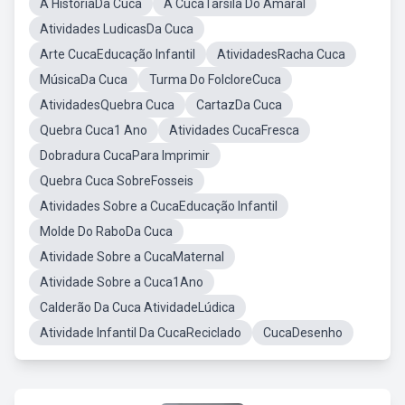
A HistóriaDa Cuca
A CucaTarsila Do Amaral
Atividades LudicasDa Cuca
Arte CucaEducação Infantil
AtividadesRacha Cuca
MúsicaDa Cuca
Turma Do FolcloreCuca
AtividadesQuebra Cuca
CartazDa Cuca
Quebra Cuca1 Ano
Atividades CucaFresca
Dobradura CucaPara Imprimir
Quebra Cuca SobreFosseis
Atividades Sobre a CucaEducação Infantil
Molde Do RaboDa Cuca
Atividade Sobre a CucaMaternal
Atividade Sobre a Cuca1Ano
Calderão Da Cuca AtividadeLúdica
Atividade Infantil Da CucaReciclado
CucaDesenho