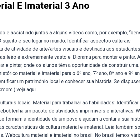
ial E Imaterial 3 Ano
o e assistindo juntos a alguns vídeos como, por exemplo, “ben
 O sujeito e seu lugar no mundo. Identificar aspectos culturais
a de atividade de arte/artes visuais é destinada aos estudante
rasileiro é extremamente vasto e. Diorama para montar e pintar. 
 e pintar, onde os alunos têm a oportunidade de construir uma.
stórico material e imaterial para o 6º ano, 7º ano, 8º ano e 9º a
ntificar um patrimônio local e conhecer sua história. Se dispuse
room ( veja aqui.
turais locais. Material para trabalhar as habilidades: Identificar
 Webobtenha um pacote de atividades imprimíveis e interativas. 
que formam a identidade de um povo e ajudam a contar a sua histó
 características da cultura material e imaterial. Leia também s
s. Webcultura material e imaterial no brasil. No brasil temos vár