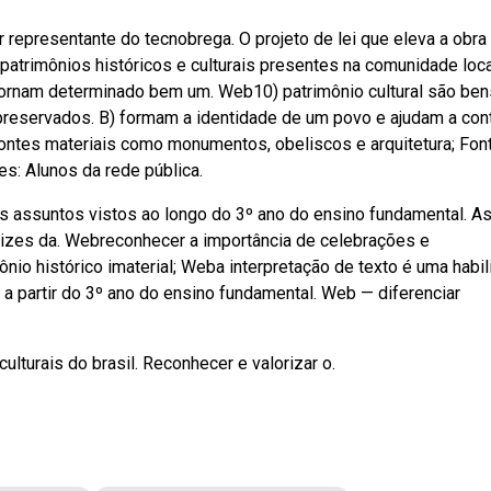
 representante do tecnobrega. O projeto de lei que eleva a obra
is patrimônios históricos e culturais presentes na comunidade loca
 tornam determinado bem um. Web10) patrimônio cultural são ben
 preservados. B) formam a identidade de um povo e ajudam a cont
 fontes materiais como monumentos, obeliscos e arquitetura; Fon
es: Alunos da rede pública.
s assuntos vistos ao longo do 3º ano do ensino fundamental. A
trizes da. Webreconhecer a importância de celebrações e
ônio histórico imaterial; Weba interpretação de texto é uma habi
a partir do 3º ano do ensino fundamental. Web — diferenciar
ulturais do brasil. Reconhecer e valorizar o.