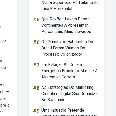
Numa Superfície Perfeitamente
Lisa E Horizontal
#5
Que Razões Levam Esses
Continentes A Apresentar
s
Percentuais Mais Elevados
s do
#6
Os Primitivos Habitantes Do
A
Brasil Foram Vítimas Do
Processo Colonizador
no
#7
Em Relação Ao Cenário
r de
Energético Brasileiro Marque A
Alternativa Correta
 os
#8
As Estrategias De Marketing
Web —
Cientifico Digital Sao Definidas
ria.
Se Baseando
obre o
#9
Uma Industria Pretende
ios