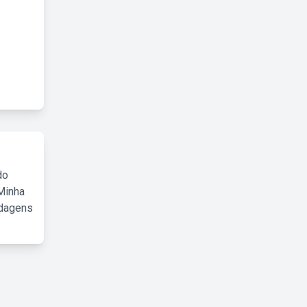
do
Minha
rdagens