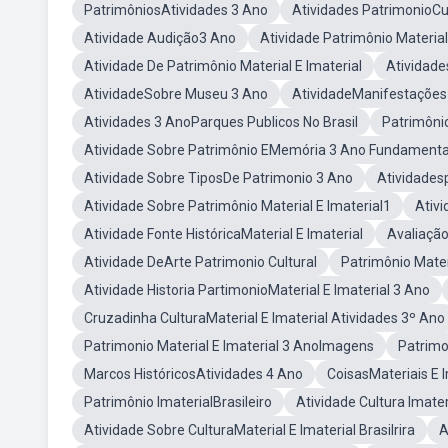
PatrimôniosAtividades 3 Ano
Atividades PatrimonioCu
Atividade Audição3 Ano
Atividade Patrimônio Material
Atividade De Patrimônio Material E Imaterial
Atividade
AtividadeSobre Museu 3 Ano
AtividadeManifestações 
Atividades 3 AnoParques Publicos No Brasil
Patrimônio
Atividade Sobre Patrimônio EMemória 3 Ano Fundamenta
Atividade Sobre TiposDe Patrimonio 3 Ano
Atividades
Atividade Sobre Patrimônio Material E Imaterial1
Ativi
Atividade Fonte HistóricaMaterial E Imaterial
Avaliaçã
Atividade DeArte Patrimonio Cultural
Patrimônio Mater
Atividade Historia PartimonioMaterial E Imaterial 3 Ano
Cruzadinha CulturaMaterial E Imaterial Atividades 3º Ano
Patrimonio Material E Imaterial 3 AnoImagens
Patrimo
Marcos HistóricosAtividades 4 Ano
CoisasMateriais E I
Patrimônio ImaterialBrasileiro
Atividade Cultura Imate
Atividade Sobre CulturaMaterial E Imaterial Brasilrira
A