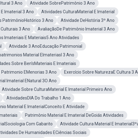
ltural 3 Ano
Atividade SobrePatrimônio 3 Ano
 E Imaterial 3 Ano
Atividades CulturaMaterial E Imaterial
s PatrimônioHistórico 3 Ano
Atividade DeHistória 3º Ano
Culturais 3 Ano
AvaliaçãoDe Patrimônio Imaterial 3 Ano
s Imateriais E Materiais5 Ano Atividades
l
Atividade 3 AnoEducação Patrimonial
patrimonios Material EImateriasl 3 Ano
dades Sobre Ben'sMateriais E Imateriais
o Patrimonio EMenorias 3 Ano
Exercício Sobre NaturezaE Cultura 3 
ial Imaterial ENatural 3O Ano
Atividade Sobre CulturaMaterial E Imaterial Primeiro Ano
AtividadesDIA Do Trabalho 1 Ano
nio Material E ImaterialConceito E Atividade
materiais
Patrimônio Material E Imaterial DeGoiás Atividades
rialSociologia Com Gabarito
Atividade Cultura Material E Imaterial3
tividades De Humanidades ECiências Sociais