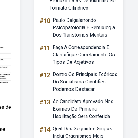
Produzir Latas De Aluminio No
Formato Cilindrico
#10
Paulo Dalgalarrondo
Psicopatologia E Semiologia
Dos Transtornos Mentais
#11
Faça A Correspondência E
Classifique Corretamente Os
Tipos De Adjetivos
#12
Dentre Os Principais Teóricos
Do Socialismo Científico
Podemos Destacar
#13
Ao Candidato Aprovado Nos
es de
Exames De Primeira
Habilitação Será Conferida
#14
Qual Dos Seguintes Grupos
nte
Inclui Organismos Mais