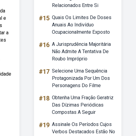
Relacionados Entre Si
 da
#15
Quais Os Limites De Doses
l e
Anuais Ao Indivíduo
s
Ocupacionalmente Exposto
ar a
tes
#16
A Jurisprudência Majoritária
Não Admite A Tentativa De
Roubo Impróprio
s
#17
Selecione Uma Sequência
lidade
Protagonizada Por Um Dos
Personagens Do Filme
#18
Obtenha Uma Fração Geratriz
Das Dízimas Periódicas
Compostas A Seguir
#19
Assinale Os Períodos Cujos
Verbos Destacados Estão No