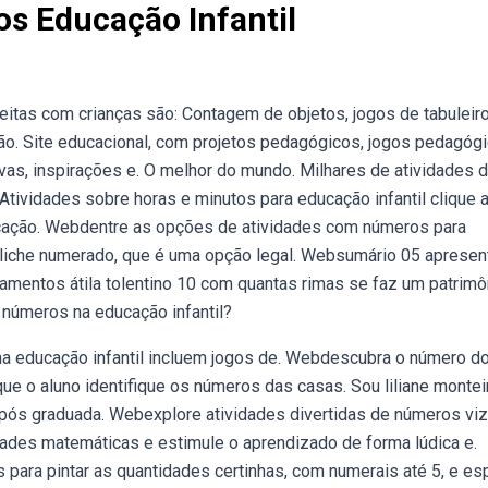
s Educação Infantil
tas com crianças são: Contagem de objetos, jogos de tabuleir
ão. Site educacional, com projetos pedagógicos, jogos pedagógi
tivas, inspirações e. O melhor do mundo. Milhares de atividades 
Atividades sobre horas e minutos para educação infantil clique 
ducação. Webdentre as opções de atividades com números para
 boliche numerado, que é uma opção legal. Websumário 05 aprese
amentos átila tolentino 10 com quantas rimas se faz um patrimô
 números na educação infantil?
na educação infantil incluem jogos de. Webdescubra o número d
ue o aluno identifique os números das casas. Sou liliane montei
e pós graduada. Webexplore atividades divertidas de números vi
idades matemáticas e estimule o aprendizado de forma lúdica e.
 para pintar as quantidades certinhas, com numerais até 5, e es