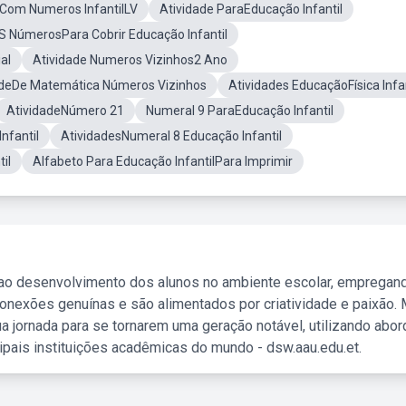
 Com Numeros InfantilLV
Atividade ParaEducação Infantil
S NúmerosPara Cobrir Educação Infantil
al
Atividade Numeros Vizinhos2 Ano
adeDe Matemática Números Vizinhos
Atividades EducaçãoFísica Infan
AtividadeNúmero 21
Numeral 9 ParaEducação Infantil
nfantil
AtividadesNumeral 8 Educação Infantil
il
Alfabeto Para Educação InfantilPara Imprimir
 ao desenvolvimento dos alunos no ambiente escolar, empregan
nexões genuínas e são alimentados por criatividade e paixão. 
a jornada para se tornarem uma geração notável, utilizando abo
ipais instituições acadêmicas do mundo - dsw.aau.edu.et.