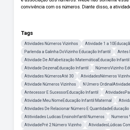
convivência com os números. Diante disso, a ativida
Tags
Atividades Números Vizinhos
Atividade 1 a 10Educação
Parlenda a Galinha DoVizinho Educação Infantil
Antes 
Atividade De Alfabetização MatemáticaEducação Infantil
Atividade DezenaEducação Infantil
NúmeroVizinho Edu
Atividades NúmerosAté 30
AtividadesNémeros Vizinh
Atividade Números Vizinhos
N Umero OrdinalAtividade
Antecessor E SucessorEducação Infantil
AtividadesP
Atividade Meu NomeEducação Infantil Maternal
Ativi
Atividades De Relacionar Número E QuantidadeEducação I
Atitividades Ludicas EnsinoInfantil Numeros
Numeros V
AtividadePré 2 Número Vizinho
AtividadesLúdicas C