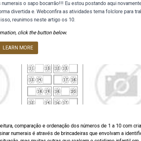
numerais o sapo bocarrão!!! Eu estou postando aqui novament
forma divertida e. Webconfira as atividades tema folclore para tra
 isso, reunimos neste artigo os 10.
mation, click the button below.
LEARN MORE
a leitura, comparação e ordenação dos números de 1 a 10 com cri
sinar numerais é através de brincadeiras que envolvam a identif
uação, mas muitas outras que realçam o cotidiano infantil em