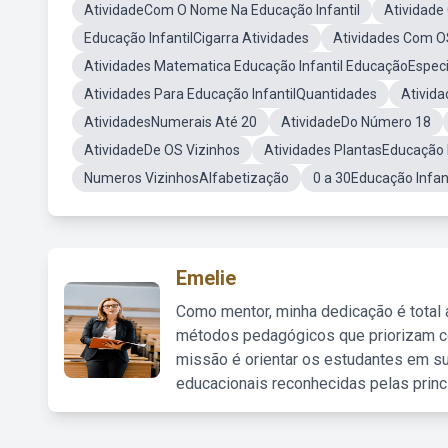
AtividadeCom O Nome Na Educação Infantil
Atividade
Educação InfantilCigarra Atividades
Atividades Com O
Atividades Matematica Educação Infantil EducaçãoEspeci
Atividades Para Educação InfantilQuantidades
Ativid
AtividadesNumerais Até 20
AtividadeDo Número 18
AtividadeDe OS Vizinhos
Atividades PlantasEducação I
Numeros VizinhosAlfabetização
0 a 30Educação Infant
Emelie
Como mentor, minha dedicação é total
métodos pedagógicos que priorizam co
missão é orientar os estudantes em su
educacionais reconhecidas pelas princ