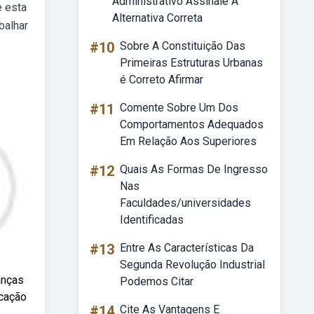
Administrativo Assinale A
e esta
Alternativa Correta
balhar
#10
Sobre A Constituição Das
Primeiras Estruturas Urbanas
é Correto Afirmar
#11
Comente Sobre Um Dos
Comportamentos Adequados
Em Relação Aos Superiores
#12
Quais As Formas De Ingresso
Nas
Faculdades/universidades
Identificadas
#13
Entre As Características Da
Segunda Revolução Industrial
anças
Podemos Citar
icação
#14
Cite As Vantagens E