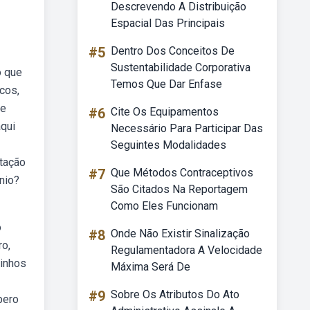
Descrevendo A Distribuição
Espacial Das Principais
#5
Dentro Dos Conceitos De
Sustentabilidade Corporativa
o que
Temos Que Dar Enfase
cos,
de
#6
Cite Os Equipamentos
aqui
Necessário Para Participar Das
Seguintes Modalidades
ntação
#7
Que Métodos Contraceptivos
nio?
São Citados Na Reportagem
Como Eles Funcionam
o
#8
Onde Não Existir Sinalização
ro,
Regulamentadora A Velocidade
zinhos
Máxima Será De
#9
Sobre Os Atributos Do Ato
pero