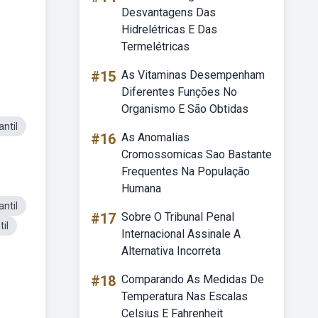
Desvantagens Das
Hidrelétricas E Das
Termelétricas
#15
As Vitaminas Desempenham
Diferentes Funções No
Organismo E São Obtidas
ntil
#16
As Anomalias
Cromossomicas Sao Bastante
Frequentes Na População
Humana
ntil
#17
Sobre O Tribunal Penal
il
Internacional Assinale A
Alternativa Incorreta
#18
Comparando As Medidas De
Temperatura Nas Escalas
Celsius E Fahrenheit