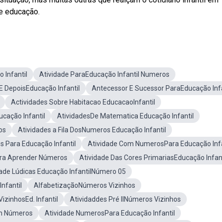
de educação.
 Infantil
Atividade ParaEducação Infantil Numeros
E DepoisEducação Infantil
Antecessor E Sucessor ParaEducação Infa
Actividades Sobre Habitacao EducacaoInfantil
cação Infantil
AtividadesDe Matematica Educação Infantil
os
Atividades a Fila DosNumeros Educação Infantil
s Para Educação Infantil
Atividade Com NumerosPara Educação Infa
ara Aprender Números
Atividade Das Cores PrimariasEducação Infant
dade Lúdicas Educação InfantilNúmero 05
nfantil
AlfabetizaçãoNúmeros Vizinhos
izinhosEd. Infantil
Atividaddes Pré IINúmeros Vizinhos
om Números
Atividade NumerosPara Educação Infantil