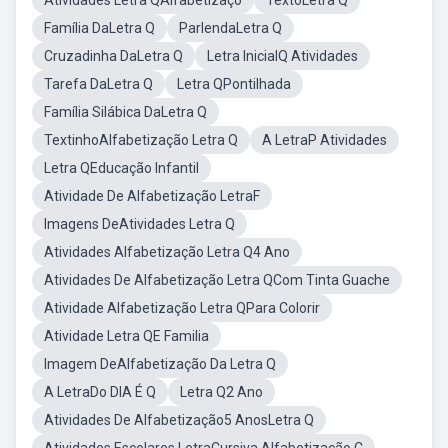
Atividades Letra QAlfabetizaçõ
TextoLetra Q
Família DaLetra Q
ParlendaLetra Q
Cruzadinha DaLetra Q
Letra InicialQ Atividades
Tarefa DaLetra Q
Letra QPontilhada
Família Silábica DaLetra Q
TextinhoAlfabetização Letra Q
A LetraP Atividades
Letra QEducação Infantil
Atividade De Alfabetização LetraF
Imagens DeAtividades Letra Q
Atividades Alfabetização Letra Q4 Ano
Atividades De Alfabetização Letra QCom Tinta Guache
Atividade Alfabetização Letra QPara Colorir
Atividade Letra QE Familia
Imagem DeAlfabetização Da Letra Q
A LetraDo DIA É Q
Letra Q2 Ano
Atividades De Alfabetização5 AnosLetra Q