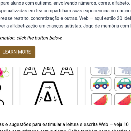
para alunos com autismo, envolvendo números, cores, alfabeto,
pecializadas em tea compartilham suas experiências no ensino
teresse restrito, concretização e outras. Web — aqui estão 20 ide
er a alfabetização em crianças autistas: Jogo de memória com l
mation, click the button below.
LEARN MORE
as e sugestões para estimular a leitura e escrita Web — veja 10