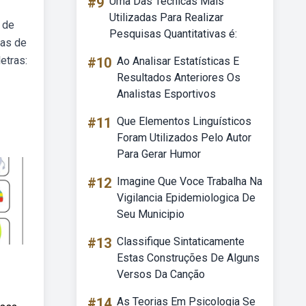
#9
Uma Das Técnicas Mais
Utilizadas Para Realizar
 de
Pesquisas Quantitativas é:
ias de
etras:
#10
Ao Analisar Estatísticas E
Resultados Anteriores Os
Analistas Esportivos
#11
Que Elementos Linguísticos
Foram Utilizados Pelo Autor
Para Gerar Humor
#12
Imagine Que Voce Trabalha Na
Vigilancia Epidemiologica De
Seu Municipio
#13
Classifique Sintaticamente
Estas Construções De Alguns
Versos Da Canção
#14
As Teorias Em Psicologia Se