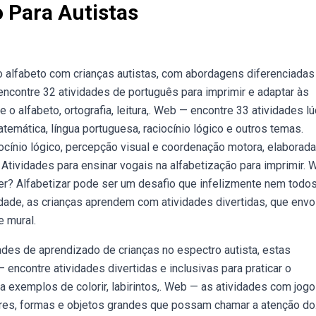
o Para Autistas
o alfabeto com crianças autistas, com abordagens diferenciadas
contre 32 atividades de português para imprimir e adaptar às
 alfabeto, ortografia, leitura,. Web — encontre 33 atividades l
emática, língua portuguesa, raciocínio lógico e outros temas.
ocínio lógico, percepção visual e coordenação motora, elaborad
Atividades para ensinar vogais na alfabetização para imprimir.
er? Alfabetizar pode ser um desafio que infelizmente nem todo
dade, as crianças aprendem com atividades divertidas, que env
e mural.
es de aprendizado de crianças no espectro autista, estas
encontre atividades divertidas e inclusivas para praticar o
ja exemplos de colorir, labirintos,. Web — as atividades com jog
ores, formas e objetos grandes que possam chamar a atenção do