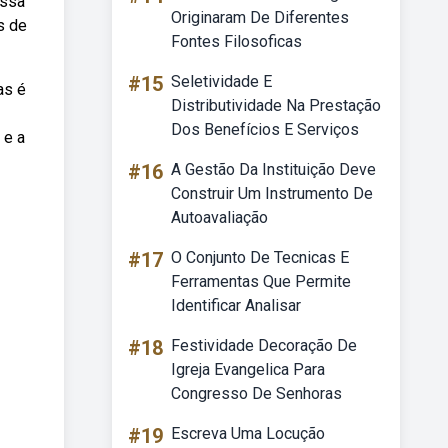
essa
Originaram De Diferentes
s de
Fontes Filosoficas
#15
Seletividade E
as é
Distributividade Na Prestação
Dos Benefícios E Serviços
 e a
#16
A Gestão Da Instituição Deve
Construir Um Instrumento De
Autoavaliação
#17
O Conjunto De Tecnicas E
Ferramentas Que Permite
Identificar Analisar
#18
Festividade Decoração De
Igreja Evangelica Para
Congresso De Senhoras
#19
Escreva Uma Locução