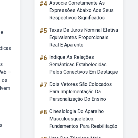
#4
Associe Corretamente As
Expressões Abaixo Aos Seus
Respectivos Significados
#5
Taxas De Juros Nominal Efetiva
 e
Equivalentes Proporcionais
Real E Aparente
údicas
#6
Indique As Relações
as
Semânticas Estabelecidas
Pelos Conectivos Em Destaque
 Web —
s os
#7
Dois Vetores São Colocados
olvem
Para Implementação Da
Personalização Do Ensino
#8
Cinesiologia Do Aparelho
Musculoesquelético:
os
Fundamentos Para Reabilitação
.