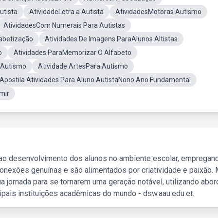
utista
AtividadeLetra a Autista
AtividadesMotoras Autismo
AtividadesCom Numerais Para Autistas
abetização
Atividades De Imagens ParaAlunos Altistas
o
Atividades ParaMemorizar O Alfabeto
 Autismo
Atividade ArtesPara Autismo
Apostila Atividades Para Aluno AutistaNono Ano Fundamental
mir
 ao desenvolvimento dos alunos no ambiente escolar, empregan
nexões genuínas e são alimentados por criatividade e paixão. 
a jornada para se tornarem uma geração notável, utilizando abo
ipais instituições acadêmicas do mundo - dsw.aau.edu.et.