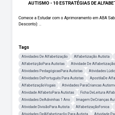
AUTISMO - 10 ESTRATÉGIAS DE ALFABET
Comece a Estudar com o Aprimoramento em ABA 
Desconto): ...
Tags
Atividades De Alfabetização
Alfabetização Autista
AlfabetizçãoPara Autistas
Atividade De Alfabetizaçã
Atividades PedagógicasPara Autistas
Atividades Lúdi
Atividades DePortuguês Para Autistas
ApostilaDe Alf
AlfabetizaçãoVogais
Atividades ParaCriancas Autism
Atividade AlfabetoPara Autistas
Ficha DeLeitura Alfa
Atividades DeAdivinhas 1 Ano
Imagem DeCrianças Aut
Atividade DivisãoPara Autista
AlfabetizaçãoFonica
Atividades DeAlfabetizaçõo Para Autista
Atividade Pa