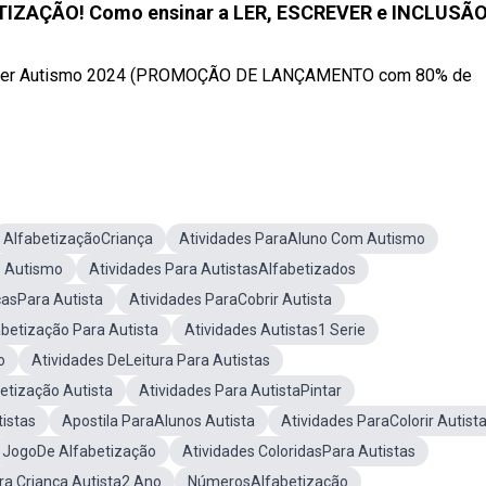
IZAÇÃO! Como ensinar a LER, ESCREVER e INCLUSÃ
Saber Autismo 2024 (PROMOÇÃO DE LANÇAMENTO com 80% de
AlfabetizaçãoCriança
Atividades ParaAluno Com Autismo
o Autismo
Atividades Para AutistasAlfabetizados
casPara Autista
Atividades ParaCobrir Autista
abetização Para Autista
Atividades Autistas1 Serie
o
Atividades DeLeitura Para Autistas
betização Autista
Atividades Para AutistaPintar
istas
Apostila ParaAlunos Autista
Atividades ParaColorir Autist
JogoDe Alfabetização
Atividades ColoridasPara Autistas
ra Criança Autista2 Ano
NúmerosAlfabetização