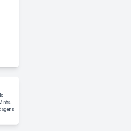
do
Minha
rdagens