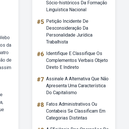
Sócio-históricos Da Formação
Linguística Nacional
#5
Petição Incidente De
Desconsideração Da
Personalidade Jurídica
 Webo
Trabalhista
cos da
uatro
#6
Identifique E Classifique Os
ção de
Complementos Verbais Objeto
Direto E Indireto
 assim
#7
Assinale A Alternativa Que Não
Apresenta Uma Característica
Do Capitalismo
de
a,
#8
Fatos Administrativos Ou
ue
Contabeis Se Classificam Em
Categorias Distintas