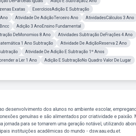
ição DeParcelas Iguais
Adiçõ E Subtração2 Ano
zenas Exatas
ExercíciosAdição E Subtração
 Ano
Atividade De AdiçãoTerceiro Ano
AtividadesCálculos 3 Ano
oBncc
Adição 3 AnoEnsino Fundamental
btração DeMonomios 8 Ano
Atividades Subtração DeFrações 4 Ano
Matemática 1 Ano Subtração
Atividade De AdiçãoReserva 2 Ano
Subtração
Atividade De Adição E Subtração 1º Anos
prender a Ler 1 Ano
Adição E SubtraçãoNo Quadro Valor De Lugar
 ao desenvolvimento dos alunos no ambiente escolar, empregan
nexões genuínas e são alimentados por criatividade e paixão. 
a jornada para se tornarem uma geração notável, utilizando abo
ipais instituições acadêmicas do mundo - dsw.aau.edu.et.