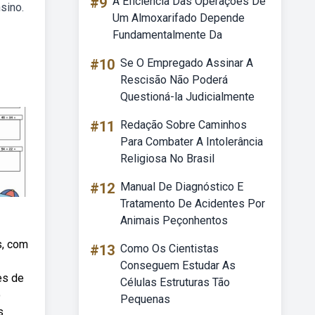
#9
A Eficiência Das Operações De
sino.
Um Almoxarifado Depende
Fundamentalmente Da
#10
Se O Empregado Assinar A
Rescisão Não Poderá
Questioná-la Judicialmente
#11
Redação Sobre Caminhos
Para Combater A Intolerância
Religiosa No Brasil
#12
Manual De Diagnóstico E
Tratamento De Acidentes Por
Animais Peçonhentos
s, com
#13
Como Os Cientistas
Conseguem Estudar As
es de
Células Estruturas Tão
o
Pequenas
s