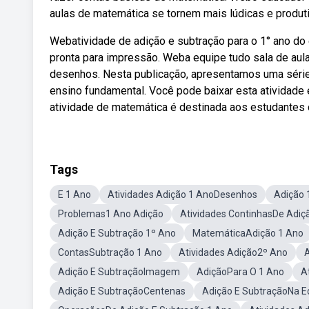
aulas de matemática se tornem mais lúdicas e produt
Webatividade de adição e subtração para o 1° ano do 
pronta para impressão. Weba equipe tudo sala de aul
desenhos. Nesta publicação, apresentamos uma série
ensino fundamental. Você pode baixar esta atividade 
atividade de matemática é destinada aos estudantes d
Tags
E 1 Ano
Atividades Adição 1 AnoDesenhos
Adição 
Problemas1 Ano Adição
Atividades ContinhasDe Adiç
Adição E Subtração 1º Ano
MatemáticaAdição 1 Ano
ContasSubtração 1 Ano
Atividades Adição2º Ano
A
Adição E SubtraçãoImagem
AdiçãoPara O 1 Ano
A
Adição E SubtraçãoCentenas
Adição E SubtraçãoNa Ed