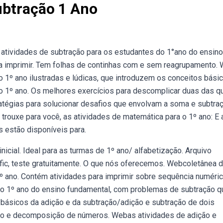
ubtração 1 Ano
 atividades de subtração para os estudantes do 1°ano do ensino
ra imprimir. Tem folhas de continhas com e sem reagrupamento.
o 1º ano ilustradas e lúdicas, que introduzem os conceitos bási
o 1º ano. Os melhores exercícios para descomplicar duas das q
atégias para solucionar desafios que envolvam a soma e subtra
e trouxe para você, as atividades de matemática para o 1º ano: E
 estão disponíveis para.
icial. Ideal para as turmas de 1º ano/ alfabetização. Arquivo
c, teste gratuitamente. O que nós oferecemos. Webcoletânea 
1º ano. Contém atividades para imprimir sobre sequência numéric
a o 1º ano do ensino fundamental, com problemas de subtração q
 básicos da adição e da subtração/adição e subtração de dois
 e decomposição de números. Webas atividades de adição e