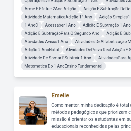
OperaçõesDe Adição E Subtração 1 Ano
Atividades Ad
Arme E Efetue 2Ano Adição
Adição E Subtração DeDe
Atividade MatematicaAdição 1º Ano
Adição Simples1
1 AnoC
Acessaber1 Ano
Adição E Subtração 1 An
Adição E SubtraçãoPara O Segundo Ano
Adição E Su
Atividades Avisos1 Ano
Atividades DeAlfabetização 
Adição 2 AnoNatal
Atividades DeProva Real Adição E 
Atividade De Somar ESubtrair 1 Ano
AtividadesPara A
Matematica Do 1 AnoEnsino Fundamental
Emelie
Como mentor, minha dedicação é total
métodos pedagógicos que priorizam co
missão é orientar os estudantes em su
educacionais reconhecidas pelas princ