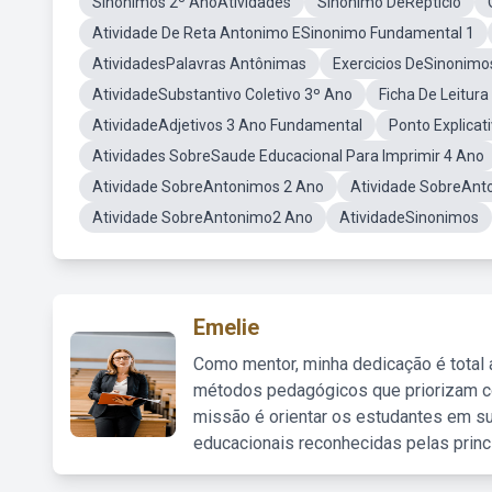
Sinonimos 2º AnoAtividades
Sinônimo DeReptício
Atividade De Reta Antonimo ESinonimo Fundamental 1
AtividadesPalavras Antônimas
Exercicios DeSinonimo
AtividadeSubstantivo Coletivo 3º Ano
Ficha De Leitur
AtividadeAdjetivos 3 Ano Fundamental
Ponto Explica
Atividades SobreSaude Educacional Para Imprimir 4 Ano
Atividade SobreAntonimos 2 Ano
Atividade SobreAnt
Atividade SobreAntonimo2 Ano
AtividadeSinonimos
Emelie
Como mentor, minha dedicação é total
métodos pedagógicos que priorizam co
missão é orientar os estudantes em su
educacionais reconhecidas pelas princ