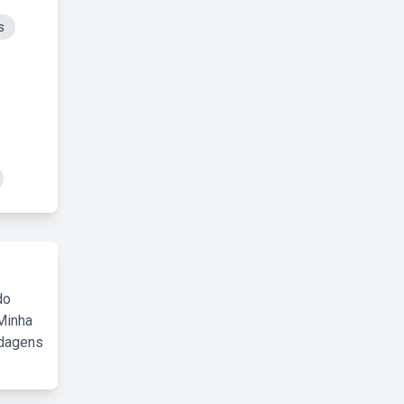
s
do
Minha
rdagens