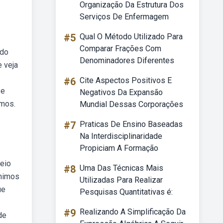
Organização Da Estrutura Dos
Serviços De Enfermagem
#5
Qual O Método Utilizado Para
Comparar Frações Com
ido
Denominadores Diferentes
 veja
#6
Cite Aspectos Positivos E
 e
Negativos Da Expansão
imos.
Mundial Dessas Corporações
#7
Praticas De Ensino Baseadas
Na Interdisciplinaridade
Propiciam A Formação
meio
#8
Uma Das Técnicas Mais
ônimos
Utilizadas Para Realizar
ue
Pesquisas Quantitativas é:
#9
Realizando A Simplificação Da
de