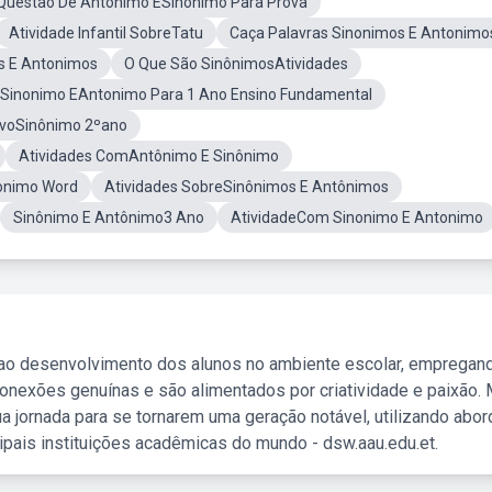
Questão De Antonimo ESinonimo Para Prova
Atividade Infantil SobreTatu
Caça Palavras Sinonimos E Antonimo
s E Antonimos
O Que São SinônimosAtividades
a Sinonimo EAntonimo Para 1 Ano Ensino Fundamental
tivoSinônimo 2ºano
Atividades ComAntônimo E Sinônimo
onimo Word
Atividades SobreSinônimos E Antônimos
Sinônimo E Antônimo3 Ano
AtividadeCom Sinonimo E Antonimo
 ao desenvolvimento dos alunos no ambiente escolar, empregan
nexões genuínas e são alimentados por criatividade e paixão. 
a jornada para se tornarem uma geração notável, utilizando abo
ipais instituições acadêmicas do mundo - dsw.aau.edu.et.