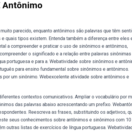
E Antônimo
 muito parecido, enquanto antônimos são palavras que têm sent
e quais tipos existem. Entenda também a diferença entre eles e
al a compreender e praticar o uso de sinônimos e antônimos,
ompreender o significado e a relação entre palavras sinônimas
gua portuguesa e para a. Webatividade sobre sinônimos e antôn
rtuguês para ensino fundamental sobre sinônimos e antônimos.
as por um sinônimo. Webexcelente atividade sobre antônimos e
iferentes contextos comunicativos. Ampliar o vocabulário por 
tônimos das palavras abaixo acrescentando um prefixo. Webant
respondentes. Reescreva as frases, substituindo os adjetivos, q
teste seus conhecimentos sobre antônimos e sinônimos com 10
m outras listas de exercícios de língua portuguesa. Webativida