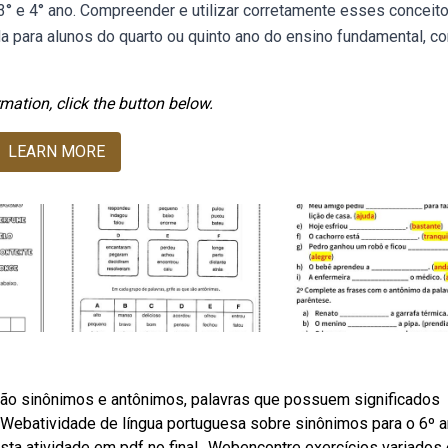
° e 4° ano. Compreender e utilizar corretamente esses conceit
a para alunos do quarto ou quinto ano do ensino fundamental, c
mation, click the button below.
LEARN MORE
são sinônimos e antônimos, palavras que possuem significados
 Webatividade de língua portuguesa sobre sinônimos para o 6º a
sta atividade em pdf no final,. Webencontre exercícios variados 