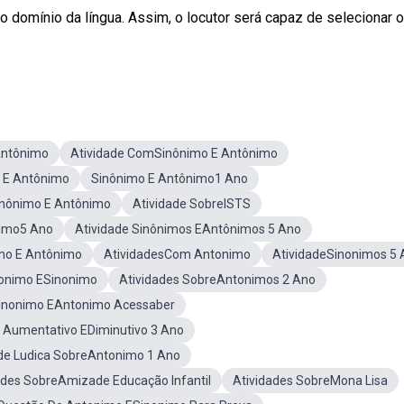
o domínio da língua. Assim, o locutor será capaz de selecionar o
Antônimo
Atividade ComSinônimo E Antônimo
 E Antônimo
Sinônimo E Antônimo1 Ano
inônimo E Antônimo
Atividade SobreISTS
nimo5 Ano
Atividade Sinônimos EAntônimos 5 Ano
mo E Antônimo
AtividadesCom Antonimo
AtividadeSinonimos 5
tonimo ESinonimo
Atividades SobreAntonimos 2 Ano
Sinonimo EAntonimo Acessaber
e Aumentativo EDiminutivo 3 Ano
ade Ludica SobreAntonimo 1 Ano
ades SobreAmizade Educação Infantil
Atividades SobreMona Lisa