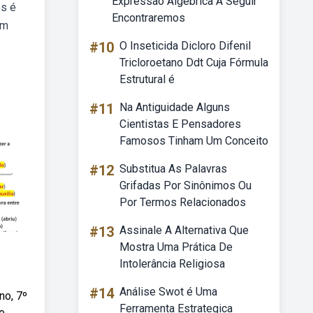
Expressão Algébrica A Seguir
os é
Encontraremos
om
#10
O Inseticida Dicloro Difenil
Tricloroetano Ddt Cuja Fórmula
Estrutural é
#11
Na Antiguidade Alguns
Cientistas E Pensadores
Famosos Tinham Um Conceito
#12
Substitua As Palavras
Grifadas Por Sinônimos Ou
Por Termos Relacionados
#13
Assinale A Alternativa Que
Mostra Uma Prática De
Intolerância Religiosa
#14
Análise Swot é Uma
no, 7º
Ferramenta Estrategica
e