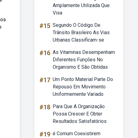
Amplamente Utilizada Que
Visa
os.
#15
Segundo O Código De
e
Trânsito Brasileiro As Vias
Urbanas Classificam-se
#16
As Vitaminas Desempenham
Diferentes Funções No
Organismo E São Obtidas
#17
Um Ponto Material Parte Do
Repouso Em Movimento
Uniformemente Variado
#18
Para Que A Organização
Possa Crescer E Obter
Resultados Satisfatórios
#19
é Comum Coexistirem