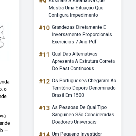
#9
Assinale A Alternativa Que
Mostra Uma Situação Que
Configura Impedimento
#10
Grandezas Diretamente E
Inversamente Proporcionais
Exercícios 7 Ano Pdf
#11
Qual Das Alternativas
Apresenta A Estrutura Correta
Do Past Continuous
#12
Os Portugueses Chegaram Ao
renda
Território Depois Denominado
o, o
Brasil Em 1500
ande
#13
As Pessoas De Qual Tipo
Sanguíneo São Consideradas
ová
Doadores Universais
rande
eb —
#14
Um Pequeno Investidor