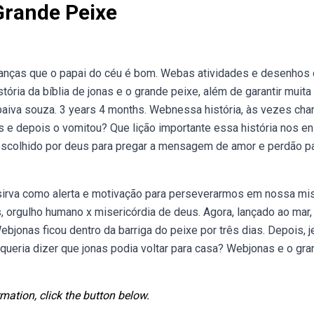
Grande Peixe
ianças que o papai do céu é bom. Webas atividades e desenhos
tória da bíblia de jonas e o grande peixe, além de garantir muita
 paiva souza. 3 years 4 months. Webnessa história, às vezes ch
nas e depois o vomitou? Que lição importante essa história nos e
scolhido por deus para pregar a mensagem de amor e perdão p
sirva como alerta e motivação para perseverarmos em nossa mi
, orgulho humano x misericórdia de deus. Agora, lançado ao mar,
ebjonas ficou dentro da barriga do peixe por três dias. Depois, 
 queria dizer que jonas podia voltar para casa? Webjonas e o gr
mation, click the button below.