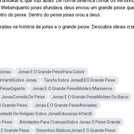
unidade 4, que traz aulas. De forma dinâmica contar os versinh
e. Webenquanto jonas afundava, deus enviou um grande peixe que
tro do peixe. Dentro do peixe jonas orou a deus.
adas na história de jonas e o grande peixe. Descubra ideias cria
 Jonas
Jonas E O Grande PeixePara Colorir
 InfantilSobre Jonas
Tarefa Sobre JonasEEO Grande Peixe
 PeixeGigante
Jonas E O Grande PeixeMolde's Marineiros
e JonasComida De Peixe
Jonas E O Grande PeixeMoldes Do Barco
O Grande Peixe
Jonas E O Grande PeixeAtiviades
ividade De Religiao Sobre JonasEducacao Infantil
 Peixe
Atividades Para CriançasSobre Jonas O Peixe Grande
 E Grande Peixe
Desenhos BiblicosJonas E O Grande Peixe