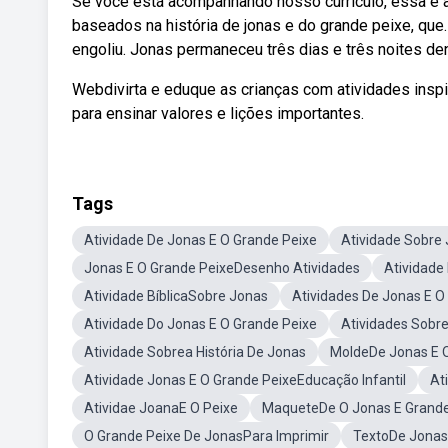
Se você está acompanhando nosso currículo, essa é a 
baseados na história de jonas e do grande peixe, qu
engoliu. Jonas permaneceu três dias e três noites den
Webdivirta e eduque as crianças com atividades inspir
para ensinar valores e lições importantes.
Tags
Atividade De Jonas E O Grande Peixe
Atividade Sobre
Jonas E O Grande PeixeDesenho Atividades
Atividade
Atividade BíblicaSobre Jonas
Atividades De Jonas E O
Atividade Do Jonas E O Grande Peixe
Atividades Sobr
Atividade Sobrea História De Jonas
MoldeDe Jonas E 
Atividade Jonas E O Grande PeixeEducação Infantil
At
Atividae JoanaE O Peixe
MaqueteDe O Jonas E Grande
O Grande Peixe De JonasPara Imprimir
TextoDe Jonas