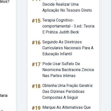
 deus?
Decide Realizar Uma
Aplicação No Tesouro Direto
#15
Terapia Cognitivo-
comportamental - 3.ed.: Teoria
E Prática Judith Beck
#16
Segundo As Diretrizes
Curriculares Nacionais Para A
Educação Infantil
#17
Pode Usar Sulfato De
Neomicina Bacitracina Zincica
Nas Partes íntimas
#18
Obtenha Uma Fração Geratriz
Das Dízimas Periódicas
taria
Compostas A Seguir
#19
Marque As Alternativas Que