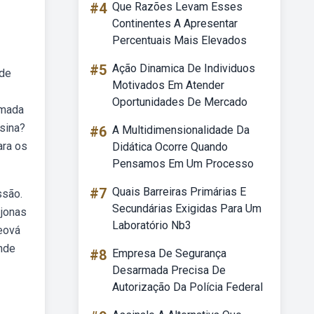
#4
Que Razões Levam Esses
Continentes A Apresentar
Percentuais Mais Elevados
#5
Ação Dinamica De Individuos
 de
Motivados Em Atender
Oportunidades De Mercado
amada
nsina?
#6
A Multidimensionalidade Da
ara os
Didática Ocorre Quando
Pensamos Em Um Processo
#7
Quais Barreiras Primárias E
ssão.
Secundárias Exigidas Para Um
 jonas
Laboratório Nb3
jeová
ande
#8
Empresa De Segurança
Desarmada Precisa De
Autorização Da Polícia Federal