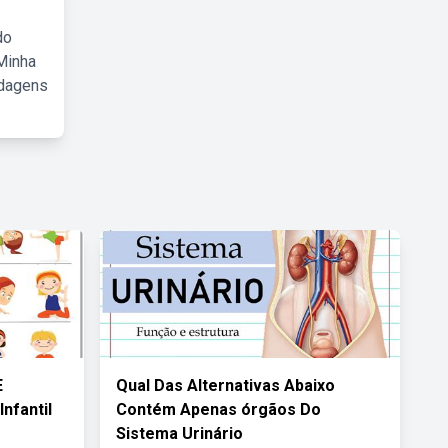
do
Minha
rdagens
E
Qual Das Alternativas Abaixo
nfantil
Contém Apenas órgãos Do
Sistema Urinário