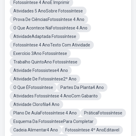
Fotossíntese 4 AnoE Imprimir
Atividades 5 AnoSobre Fotossíntese
Prova De CiênciasFotossíntese 4 Ano
O Que Acontece NaFotossíntese 4 Ano
AtividadeAdaptada Fotossíntese
Fotossíntese 4 AnoTexto Com Atividade
Exercício 3Ano Fotossíntese
Trabalho QuintoAno Fotossíntese
Atividade Fotossistese4 Ano
Atividade De Fotossíntese2º Ano
O Que ÉFotossíntese
Partes Da Planta4 Ano
Atividades Fotossíntese 4 AnoCom Gabarito
Atividade Clorofila4 Ano
Plano De AulaFotossíntese 4 Ano
PráticaFotossíntese
Esquema Da FotossíntesePara Completar
Cadeia Alimentar4 Ano
Fotossíntese 4º AnoEditavel