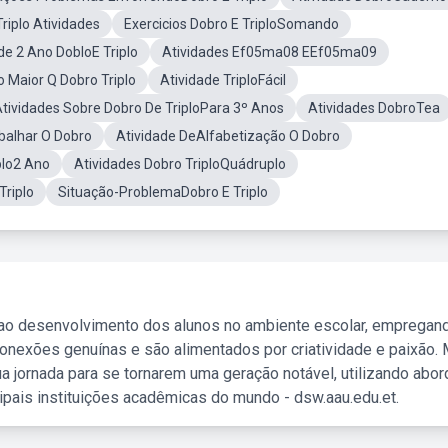
riplo Atividades
Exercicios Dobro E TriploSomando
de 2 Ano DobloE Triplo
Atividades Ef05ma08 EEf05ma09
 Maior Q Dobro Triplo
Atividade TriploFácil
tividades Sobre Dobro De TriploPara 3º Anos
Atividades DobroTea
balhar O Dobro
Atividade DeAlfabetização O Dobro
plo2 Ano
Atividades Dobro TriploQuádruplo
riplo
Situação-ProblemaDobro E Triplo
 ao desenvolvimento dos alunos no ambiente escolar, empregan
nexões genuínas e são alimentados por criatividade e paixão. 
a jornada para se tornarem uma geração notável, utilizando abo
ipais instituições acadêmicas do mundo - dsw.aau.edu.et.