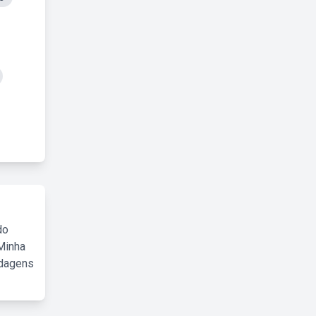
do
Minha
rdagens