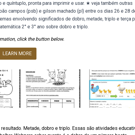
lo e quíntuplo, pronta para imprimir e usar. ★ veja também outras
joão campos (psb) e gilson machado (pl) entre os dias 26 e 28 d
mas envolvendo significados de dobro, metade, triplo e terça p
emática 2° e 3° ano sobre dobro e triplo.
mation, click the button below.
LEARN MORE
 resultado. Metade, dobro e triplo. Essas são atividades educat