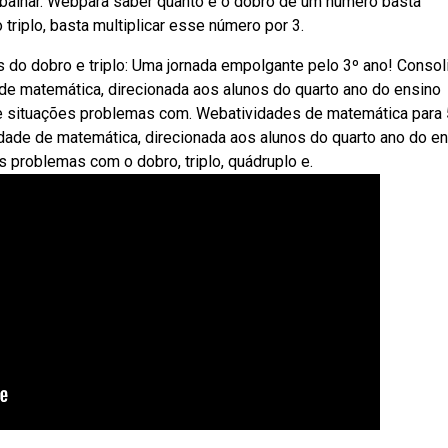
abalhar. Webpara saber quanto é o dobro de um número basta
 triplo, basta multiplicar esse número por 3.
do dobro e triplo: Uma jornada empolgante pelo 3º ano! Consoli
e matemática, direcionada aos alunos do quarto ano do ensino
e situações problemas com. Webatividades de matemática para 
vidade de matemática, direcionada aos alunos do quarto ano do e
problemas com o dobro, triplo, quádruplo e.