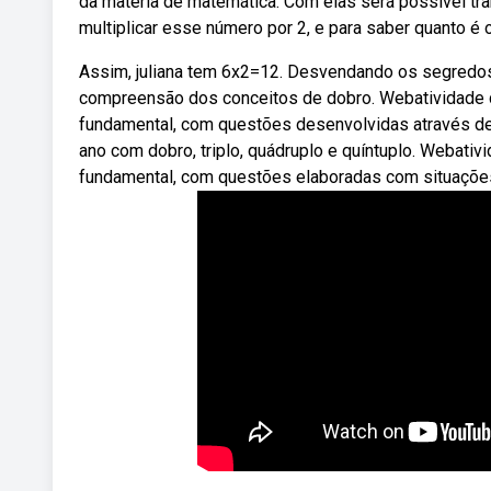
da matéria de matemática. Com elas será possível tr
multiplicar esse número por 2, e para saber quanto é o
Assim, juliana tem 6x2=12. Desvendando os segredos 
compreensão dos conceitos de dobro. Webatividade d
fundamental, com questões desenvolvidas através d
ano com dobro, triplo, quádruplo e quíntuplo. Webati
fundamental, com questões elaboradas com situações 