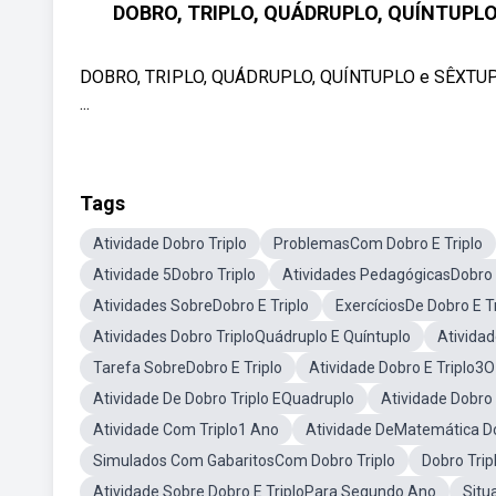
DOBRO, TRIPLO, QUÁDRUPLO, QUÍNTUPLO 
DOBRO, TRIPLO, QUÁDRUPLO, QUÍNTUPLO e SÊXTUPLO
...
Tags
Atividade Dobro Triplo
ProblemasCom Dobro E Triplo
Atividade 5Dobro Triplo
Atividades PedagógicasDobro E
Atividades SobreDobro E Triplo
ExercíciosDe Dobro E Tr
Atividades Dobro TriploQuádruplo E Quíntuplo
Ativida
Tarefa SobreDobro E Triplo
Atividade Dobro E Triplo3
Atividade De Dobro Triplo EQuadruplo
Atividade Dobro
Atividade Com Triplo1 Ano
Atividade DeMatemática D
Simulados Com GabaritosCom Dobro Triplo
Dobro Trip
Atividade Sobre Dobro E TriploPara Segundo Ano
Situ