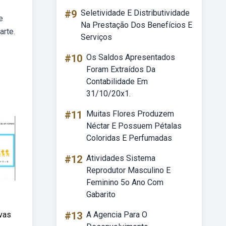
#9
Seletividade E Distributividade
e
Na Prestação Dos Benefícios E
arte.
Serviços
#10
Os Saldos Apresentados
Foram Extraídos Da
Contabilidade Em
31/10/20x1.
#11
Muitas Flores Produzem
Néctar E Possuem Pétalas
Coloridas E Perfumadas
#12
Atividades Sistema
Reprodutor Masculino E
Feminino 5o Ano Com
Gabarito
ivas
#13
A Agencia Para O