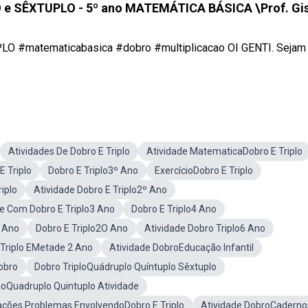
e SÊXTUPLO - 5º ano MATEMÁTICA BÁSICA \Prof. Gi
 #matematicabasica #dobro #multiplicacao OI GENTI. Sejam
Atividades De Dobro E Triplo
Atividade MatematicaDobro E Triplo
 Triplo
Dobro E Triplo3º Ano
ExercícioDobro E Triplo
iplo
Atividade Dobro E Triplo2º Ano
de Com Dobro E Triplo3 Ano
Dobro E Triplo4 Ano
O Ano
Dobro E Triplo2O Ano
Atividade Dobro Triplo6 Ano
 Triplo EMetade 2 Ano
Atividade DobroEducação Infantil
obro
Dobro TriploQuádruplo Quíntuplo Sêxtuplo
loQuadruplo Quintuplo Atividade
ações Problemas EnvolvendoDobro E Triplo
Atividade DobroCaderno