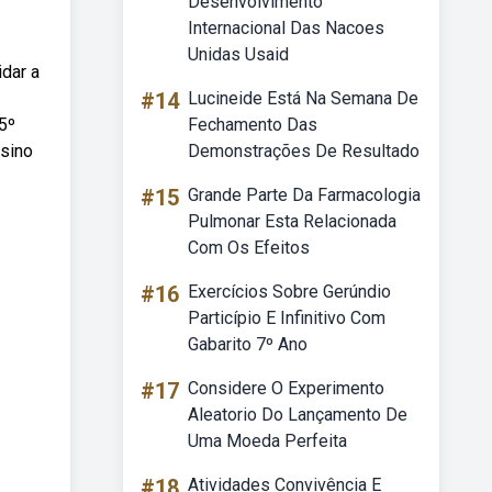
Desenvolvimento
Internacional Das Nacoes
Unidas Usaid
dar a
#14
Lucineide Está Na Semana De
5º
Fechamento Das
nsino
Demonstrações De Resultado
#15
Grande Parte Da Farmacologia
Pulmonar Esta Relacionada
Com Os Efeitos
#16
Exercícios Sobre Gerúndio
Particípio E Infinitivo Com
Gabarito 7º Ano
#17
Considere O Experimento
Aleatorio Do Lançamento De
Uma Moeda Perfeita
#18
Atividades Convivência E