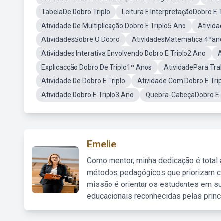
TabelaDe Dobro Triplo
Leitura E InterpretaçãoDobro E T
Atividade De Multiplicação Dobro E Triplo5 Ano
Ativida
AtividadesSobre O Dobro
AtividadesMatemática 4ºano
Atividades Interativa Envolvendo Dobro E Triplo2 Ano
A
Explicacção Dobro De Triplo1º Anos
AtividadePara Tra
Atividade De Dobro E Triplo
Atividade Com Dobro E Tri
Atividade Dobro E Triplo3 Ano
Quebra-CabeçaDobro E T
Emelie
Como mentor, minha dedicação é total
métodos pedagógicos que priorizam co
missão é orientar os estudantes em su
educacionais reconhecidas pelas princ