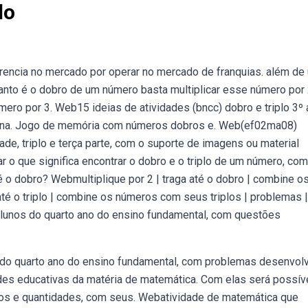
lo
rencia no mercado por operar no mercado de franquias. além de
anto é o dobro de um número basta multiplicar esse número por 
úmero por 3. Web15 ideias de atividades (bncc) dobro e triplo 3º 
tina. Jogo de memória com números dobros e. Web(ef02ma08)
de, triplo e terça parte, com o suporte de imagens ou material
r o que significa encontrar o dobro e o triplo de um número, com
é o dobro? Webmultiplique por 2 | traga até o dobro | combine o
até o triplo | combine os números com seus triplos | problemas |
alunos do quarto ano do ensino fundamental, com questões
 do quarto ano do ensino fundamental, com problemas desenvol
ades educativas da matéria de matemática. Com elas será possív
eros e quantidades, com seus. Webatividade de matemática que