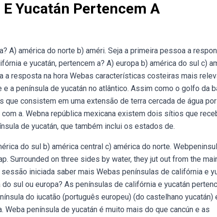
a E Yucatán Pertencem A
a? A) américa do norte b) améri. Seja a primeira pessoa a respo
fórnia e yucatán, pertencem a? A) europa b) américa do sul c) a
ba a resposta na hora Webas características costeiras mais rele
e a península de yucatán no atlântico. Assim como o golfo da b
 que consistem em uma extensão de terra cercada de água por
o com a. Webna república mexicana existem dois sítios que rec
ínsula de yucatán, que também inclui os estados de.
mérica do sul b) américa central c) américa do norte. Webpeninsu
. Surrounded on three sides by water, they jut out from the mai
 sessão iniciada saber mais Webas penínsulas de califórnia e y
 do sul ou europa? As penínsulas de califórnia e yucatán perten
enínsula do iucatão (português europeu) (do castelhano yucatán)
a. Weba península de yucatán é muito mais do que cancún e as