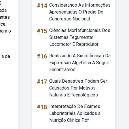
5
#14
Considerando As Informações
zada
Apresentadas O Prédio Do
antes
Congresso Nacional
lce,
#15
Ciências Morfofuncionais Dos
para o
Sistemas Tegumentar
Locomotor E Reprodutor
#16
Realizando A Simplificação Da
 a de
Expressão Algébrica A Seguir
Encontramos
#17
Quais Desastres Podem Ser
Causados Por Motivos
Naturais E Tecnológicos
#18
Interpretação De Exames
Laboratoriais Aplicados à
Nutrição Clínica Pdf