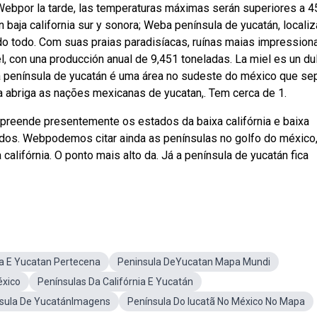
 Webpor la tarde, las temperaturas máximas serán superiores a 4
n baja california sur y sonora; Weba península de yucatán, locali
do todo. Com suas praias paradisíacas, ruínas maias impression
l, con una producción anual de 9,451 toneladas. La miel es un du
ba península de yucatán é uma área no sudeste do méxico que se
la abriga as nações mexicanas de yucatan,. Tem cerca de 1.
preende presentemente os estados da baixa califórnia e baixa
stados. Webpodemos citar ainda as penínsulas no golfo do méxico,
califórnia. O ponto mais alto da. Já a península de yucatán fica
ia E Yucatan Pertecena
Peninsula DeYucatan Mapa Mundi
éxico
Penínsulas Da Califórnia E Yucatán
sula De YucatánImagens
Península Do Iucatã No México No Mapa