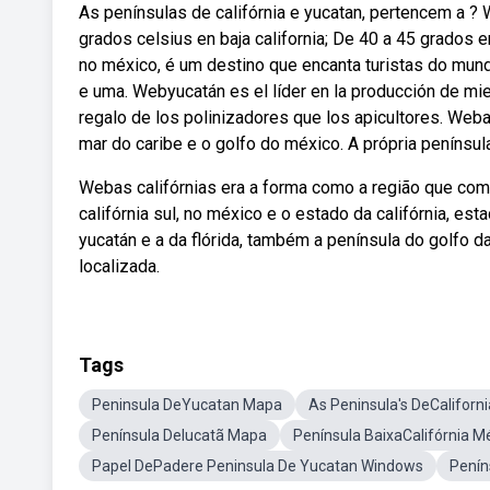
As penínsulas de califórnia e yucatan, pertencem a ?
grados celsius en baja california; De 40 a 45 grados e
no méxico, é um destino que encanta turistas do mun
e uma. Webyucatán es el líder en la producción de mie
regalo de los polinizadores que los apicultores. We
mar do caribe e o golfo do méxico. A própria penínsu
Webas califórnias era a forma como a região que com
califórnia sul, no méxico e o estado da califórnia, e
yucatán e a da flórida, também a península do golfo da 
localizada.
Tags
Peninsula DeYucatan Mapa
As Peninsula's DeCaliforn
Península DeIucatã Mapa
Península BaixaCalifórnia M
Papel DePadere Peninsula De Yucatan Windows
Penín