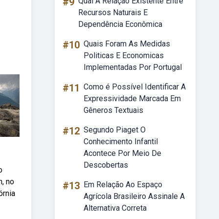
#9
Qual A Relação Existente Entre
Recursos Naturais E
Dependência Econômica
#10
Quais Foram As Medidas
Politicas E Economicas
Implementadas Por Portugal
#11
Como é Possível Identificar A
Expressividade Marcada Em
Gêneros Textuais
#12
Segundo Piaget O
Conhecimento Infantil
Acontece Por Meio De
Descobertas
o
n, no
#13
Em Relação Ao Espaço
órnia
Agrícola Brasileiro Assinale A
Alternativa Correta