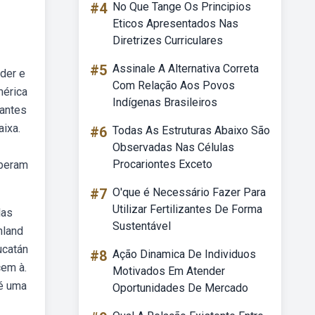
#4
No Que Tange Os Principios
Eticos Apresentados Nas
Diretrizes Curriculares
#5
Assinale A Alternativa Correta
nder e
Com Relação Aos Povos
mérica
Indígenas Brasileiros
vantes
aixa.
#6
Todas As Estruturas Abaixo São
Observadas Nas Células
Procariontes Exceto
eberam
#7
O'que é Necessário Fazer Para
Utilizar Fertilizantes De Forma
las
Sustentável
nland
ucatán
#8
Ação Dinamica De Individuos
cem à.
Motivados Em Atender
 é uma
Oportunidades De Mercado