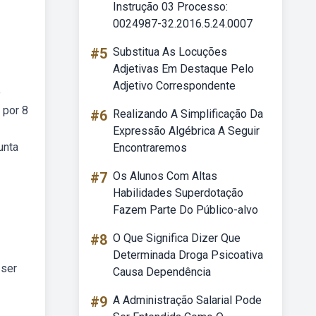
Instrução 03 Processo:
0024987-32.2016.5.24.0007
#5
Substitua As Locuções
Adjetivas Em Destaque Pelo
Adjetivo Correspondente
o
 por 8
#6
Realizando A Simplificação Da
Expressão Algébrica A Seguir
unta
Encontraremos
#7
Os Alunos Com Altas
Habilidades Superdotação
Fazem Parte Do Público-alvo
#8
O Que Significa Dizer Que
Determinada Droga Psicoativa
 ser
Causa Dependência
#9
A Administração Salarial Pode