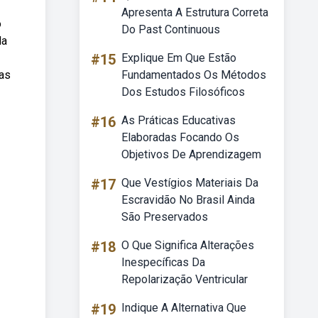
Apresenta A Estrutura Correta
o
Do Past Continuous
da
#15
Explique Em Que Estão
las
Fundamentados Os Métodos
Dos Estudos Filosóficos
#16
As Práticas Educativas
Elaboradas Focando Os
Objetivos De Aprendizagem
#17
Que Vestígios Materiais Da
Escravidão No Brasil Ainda
São Preservados
#18
O Que Significa Alterações
Inespecíficas Da
Repolarização Ventricular
#19
Indique A Alternativa Que