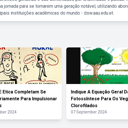
a jornada para se tornarem uma geração notável, utilizando abo
ipais instituições acadêmicas do mundo - dsw.aau.edu.et.
E Etica Completam Se
Indique A Equação Geral D
iamente Para Impulsionar
Fotossíntese Para Os Veg
s
Clorofilados
ber 2024
07 September 2024