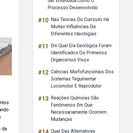
Ser Entendida Como O
Processo Desenvolvido
#10
Nas Teorias Do Currículo Há
Muitas Influências De
Diferentes Ideologias
#11
Em Qual Era Geológica Foram
Identificados Os Primeiros
Organismos Vivos
#12
Ciências Morfofuncionais Dos
Sistemas Tegumentar
Locomotor E Reprodutor
#13
Reações Químicas São
ntos
Fenômenos Em Que
ando
Necessariamente Ocorrem
.
Mudanças
s da
#14
Qual Das Alternativas