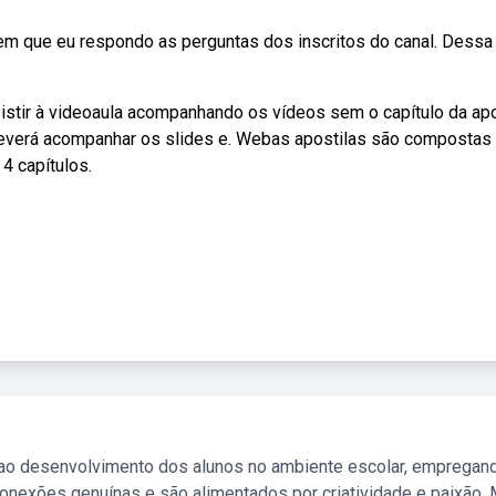
m que eu respondo as perguntas dos inscritos do canal. Dessa
istir à videoaula acompanhando os vídeos sem o capítulo da apo
deverá acompanhar os slides e. Webas apostilas são compostas
4 capítulos.
 ao desenvolvimento dos alunos no ambiente escolar, empregan
nexões genuínas e são alimentados por criatividade e paixão. 