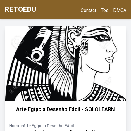
RETOEDU
Contact
Tos
DMCA
Arte Egípcia Desenho Fácil - SOLOLEARN
Home
>
Arte Egípcia Desenho Fácil