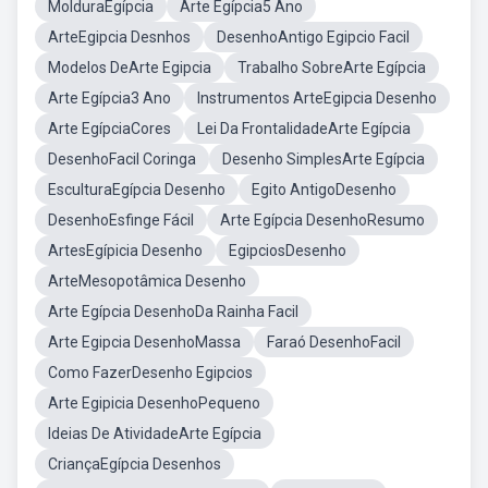
MolduraEgípcia
Arte Egípcia5 Ano
ArteEgipcia Desnhos
DesenhoAntigo Egipcio Facil
Modelos DeArte Egipcia
Trabalho SobreArte Egípcia
Arte Egípcia3 Ano
Instrumentos ArteEgipcia Desenho
Arte EgípciaCores
Lei Da FrontalidadeArte Egípcia
DesenhoFacil Coringa
Desenho SimplesArte Egípcia
EsculturaEgípcia Desenho
Egito AntigoDesenho
DesenhoEsfinge Fácil
Arte Egípcia DesenhoResumo
ArtesEgípicia Desenho
EgipciosDesenho
ArteMesopotâmica Desenho
Arte Egípcia DesenhoDa Rainha Facil
Arte Egipcia DesenhoMassa
Faraó DesenhoFacil
Como FazerDesenho Egipcios
Arte Egipicia DesenhoPequeno
Ideias De AtividadeArte Egípcia
CriançaEgípcia Desenhos