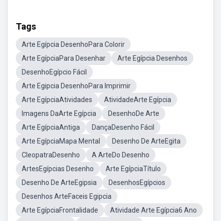
Tags
Arte Egípcia DesenhoPara Colorir
Arte EgípciaPara Desenhar
Arte Egípcia Desenhos
DesenhoEgípcio Fácil
Arte Egipcia DesenhoPara Imprimir
Arte EgípciaAtividades
AtividadeArte Egípcia
Imagens DaArte Egípcia
DesenhoDe Arte
Arte EgípciaAntiga
DançaDesenho Fácil
Arte EgípciaMapa Mental
Desenho De ArteEgita
CleopatraDesenho
A ArteDo Desenho
ArtesEgípcias Desenho
Arte EgípciaTítulo
Desenho De ArteEgipsia
DesenhosEgípcios
Desenhos ArteFaceis Egipcia
Arte EgípciaFrontalidade
Atividade Arte Egípcia6 Ano