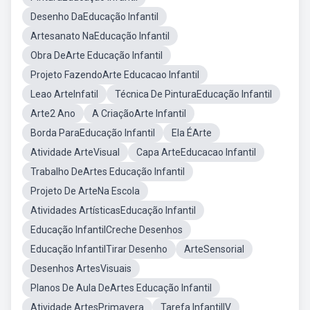
Desenho DaEducação Infantil
Artesanato NaEducação Infantil
Obra DeArte Educação Infantil
Projeto FazendoArte Educacao Infantil
Leao ArteInfatil
Técnica De PinturaEducação Infantil
Arte2 Ano
A CriaçãoArte Infantil
Borda ParaEducação Infantil
Ela ÉArte
Atividade ArteVisual
Capa ArteEducacao Infantil
Trabalho DeArtes Educação Infantil
Projeto De ArteNa Escola
Atividades ArtísticasEducação Infantil
Educação InfantilCreche Desenhos
Educação InfantilTirar Desenho
ArteSensorial
Desenhos ArtesVisuais
Planos De Aula DeArtes Educação Infantil
Atividade ArtesPrimavera
Tarefa InfantilIV