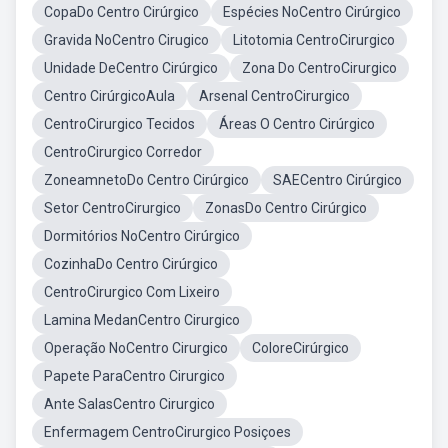
CopaDo Centro Cirúrgico
Espécies NoCentro Cirúrgico
Gravida NoCentro Cirugico
Litotomia CentroCirurgico
Unidade DeCentro Cirúrgico
Zona Do CentroCirurgico
Centro CirúrgicoAula
Arsenal CentroCirurgico
CentroCirurgico Tecidos
Áreas O Centro Cirúrgico
CentroCirurgico Corredor
ZoneamnetoDo Centro Cirúrgico
SAECentro Cirúrgico
Setor CentroCirurgico
ZonasDo Centro Cirúrgico
Dormitórios NoCentro Cirúrgico
CozinhaDo Centro Cirúrgico
CentroCirurgico Com Lixeiro
Lamina MedanCentro Cirurgico
Operação NoCentro Cirurgico
ColoreCirúrgico
Papete ParaCentro Cirurgico
Ante SalasCentro Cirurgico
Enfermagem CentroCirurgico Posiçoes