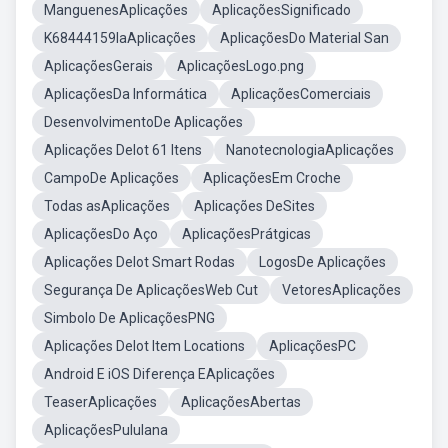
ManguenesAplicações
AplicaçõesSignificado
K68444159laAplicações
AplicaçõesDo Material San
AplicaçõesGerais
AplicaçõesLogo.png
AplicaçõesDa Informática
AplicaçõesComerciais
DesenvolvimentoDe Aplicações
Aplicações DeIot 61 Itens
NanotecnologiaAplicações
CampoDe Aplicações
AplicaçõesEm Croche
Todas asAplicações
Aplicações DeSites
AplicaçõesDo Aço
AplicaçõesPrátgicas
Aplicações DeIot Smart Rodas
LogosDe Aplicações
Segurança De AplicaçõesWeb Cut
VetoresAplicações
Simbolo De AplicaçõesPNG
Aplicações DeIot Item Locations
AplicaçõesPC
Android E iOS Diferença EAplicações
TeaserAplicações
AplicaçõesAbertas
AplicaçõesPululana