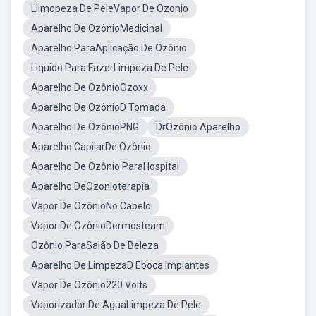
Llimopeza De PeleVapor De Ozonio
Aparelho De OzônioMedicinal
Aparelho ParaAplicação De Ozônio
Liquido Para FazerLimpeza De Pele
Aparelho De OzônioOzoxx
Aparelho De OzônioD Tomada
Aparelho De OzônioPNG
DrOzônio Aparelho
Aparelho CapilarDe Ozônio
Aparelho De Ozônio ParaHospital
Aparelho DeOzonioterapia
Vapor De OzônioNo Cabelo
Vapor De OzônioDermosteam
Ozônio ParaSalão De Beleza
Aparelho De LimpezaD Eboca Implantes
Vapor De Ozônio220 Volts
Vaporizador De AguaLimpeza De Pele