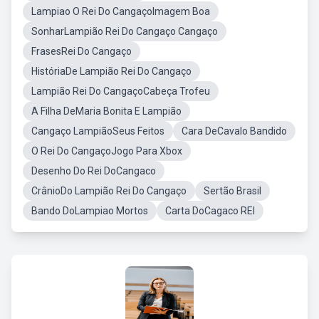
Lampiao O Rei Do CangaçoImagem Boa
SonharLampião Rei Do Cangaço Cangaço
FrasesRei Do Cangaço
HistóriaDe Lampião Rei Do Cangaço
Lampião Rei Do CangaçoCabeça Trofeu
A Filha DeMaria Bonita E Lampião
Cangaço LampiãoSeus Feitos
Cara DeCavalo Bandido
O Rei Do CangaçoJogo Para Xbox
Desenho Do Rei DoCangaco
CrânioDo Lampião Rei Do Cangaço
Sertão Brasil
Bando DoLampiao Mortos
Carta DoCagaco REI