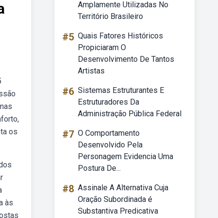
a
Amplamente Utilizadas No
Território Brasileiro
#5
Quais Fatores Históricos
Propiciaram O
Desenvolvimento De Tantos
Artistas
5
#6
Sistemas Estruturantes E
essão
Estruturadores Da
emas
Administração Pública Federal
forto,
ta os
#7
O Comportamento
Desenvolvido Pela
Personagem Evidencia Uma
 dos
Postura De...
r
#8
Assinale A Alternativa Cuja
a
Oração Subordinada é
a às
Substantiva Predicativa
postas