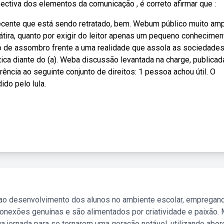
pectiva dos elementos da comunicação , é correto afirmar que :
recente que está sendo retratado, bem. Webum público muito am
átira, quanto por exigir do leitor apenas um pequeno conhecimen
o de assombro frente a uma realidade que assola as sociedade
ica diante do (a). Weba discussão levantada na charge, publicad
ência ao seguinte conjunto de direitos: 1 pessoa achou útil. O
do pelo lula.
 ao desenvolvimento dos alunos no ambiente escolar, empregan
nexões genuínas e são alimentados por criatividade e paixão. 
a jornada para se tornarem uma geração notável, utilizando abo