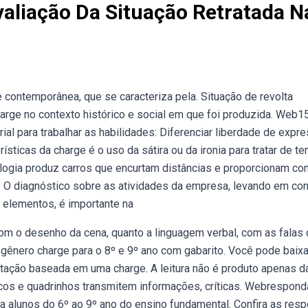
liação Da Situação Retratada N
contemporânea, que se caracteriza pela. Situação de revolta
harge no contexto histórico e social em que foi produzida. Web1
al para trabalhar as habilidades: Diferenciar liberdade de expr
sticas da charge é o uso da sátira ou da ironia para tratar de t
ologia produz carros que encurtam distâncias e proporcionam con
O diagnóstico sobre as atividades da empresa, levando em con
 elementos, é importante na
 com o desenho da cena, quanto a linguagem verbal, com as falas
gênero charge para o 8º e 9º ano com gabarito. Você pode baixa
ertação baseada em uma charge. A leitura não é produto apenas d
icos e quadrinhos transmitem informações, críticas. Webrespond
a alunos do 6º ao 9º ano do ensino fundamental. Confira as res