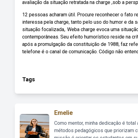
avaliação da situação retratada na charge ,sob a pers
12 pessoas acharam útil. Procure reconhecer o fato 
interessa pela charge, tanto pelo uso do humor e da s
situação focalizada,. Weba charge evoca uma situaçã
contemporâneas. Seu efeito humorístico reside na crít
após a promulgação da constituição de 1988, faz refer
telefone é o canal de comunicação. Código não entendi
Tags
Emelie
Como mentor, minha dedicação é total
métodos pedagógicos que priorizam co
missão é orientar os estudantes em su