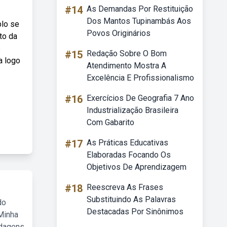
#14
As Demandas Por Restituição
Dos Mantos Tupinambás Aos
plo se
Povos Originários
to da
s
#15
Redação Sobre O Bom
a logo
Atendimento Mostra A
Excelência E Profissionalismo
#16
Exercícios De Geografia 7 Ano
Industrialização Brasileira
Com Gabarito
#17
As Práticas Educativas
Elaboradas Focando Os
Objetivos De Aprendizagem
#18
Reescreva As Frases
Substituindo As Palavras
do
Destacadas Por Sinônimos
Minha
rdagens