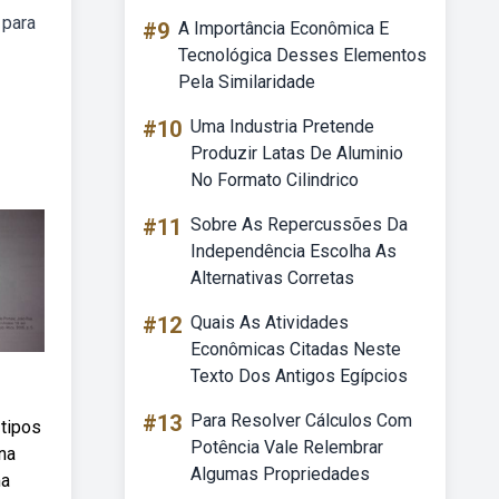
 para
#9
A Importância Econômica E
Tecnológica Desses Elementos
Pela Similaridade
#10
Uma Industria Pretende
Produzir Latas De Aluminio
No Formato Cilindrico
#11
Sobre As Repercussões Da
Independência Escolha As
Alternativas Corretas
#12
Quais As Atividades
Econômicas Citadas Neste
Texto Dos Antigos Egípcios
#13
Para Resolver Cálculos Com
 tipos
Potência Vale Relembrar
na
Algumas Propriedades
ma