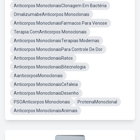
Anticorpos MonoclonaisClonagem Em Bactéria
OmalizumabeAnticorpos Monoclonais
Anticorpos MonoclonaisFarmacos Para Venose
Terapia ComAnticorpos Monoclonais
Anticorpos MonoclonaisTerapias Modernas
Anticorpos MonoclonaisPara Controle De Dor
Anticorpos MonoclonaisRatos
Anticorpos MonoclonaisBitecnologia
AanticorposMonoclonais
Anticorpos MonoclonaisCefaleia
Anticorpos MonoclonaisDesenho
PSOAnticorpos Monoclonais
ProteinaMonoclonal
Anticorpos MonoclonaisAnimais