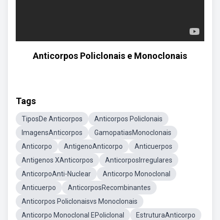
Anticorpos Policlonais e Monoclonais
Tags
TiposDe Anticorpos
Anticorpos Policlonais
ImagensAnticorpos
GamopatiasMonoclonais
Anticorpo
AntigenoAnticorpo
Anticuerpos
Antigenos XAnticorpos
AnticorposIrregulares
AnticorpoAnti-Nuclear
Anticorpo Monoclonal
Anticuerpo
AnticorposRecombinantes
Anticorpos Policlonaisvs Monoclonais
Anticorpo Monoclonal EPoliclonal
EstruturaAnticorpo