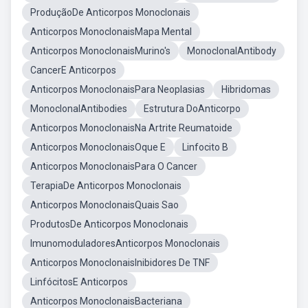
ProduçãoDe Anticorpos Monoclonais
Anticorpos MonoclonaisMapa Mental
Anticorpos MonoclonaisMurino's
MonoclonalAntibody
CancerE Anticorpos
Anticorpos MonoclonaisPara Neoplasias
Hibridomas
MonoclonalAntibodies
Estrutura DoAnticorpo
Anticorpos MonoclonaisNa Artrite Reumatoide
Anticorpos MonoclonaisOque E
Linfocito B
Anticorpos MonoclonaisPara O Cancer
TerapiaDe Anticorpos Monoclonais
Anticorpos MonoclonaisQuais Sao
ProdutosDe Anticorpos Monoclonais
ImunomoduladoresAnticorpos Monoclonais
Anticorpos MonoclonaisInibidores De TNF
LinfócitosE Anticorpos
Anticorpos MonoclonaisBacteriana