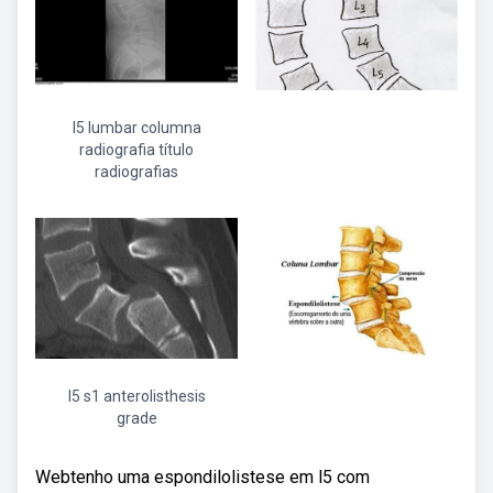
l5 lumbar columna
radiografia título
radiografias
l5 s1 anterolisthesis
grade
Webtenho uma espondilolistese em l5 com