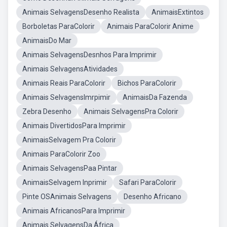
Animais SelvagensDesenho Realista
AnimaisExtintos
Borboletas ParaColorir
Animais ParaColorir Anime
AnimaisDo Mar
Animais SelvagensDesnhos Para Imprimir
Animais SelvagensAtividades
Animais Reais ParaColorir
Bichos ParaColorir
Animais SelvagensImrpimir
AnimaisDa Fazenda
Zebra Desenho
Animais SelvagensPra Colorir
Animais DivertidosPara Imprimir
AnimaisSelvagem Pra Colorir
Animais ParaColorir Zoo
Animais SelvagensPaa Pintar
AnimaisSelvagem Inprimir
Safari ParaColorir
Pinte OSAnimais Selvagens
Desenho Africano
Animais AfricanosPara Imprimir
Animais SelvagensDa África