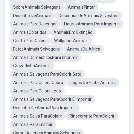
SobreAnimais Selvagens
AnimaisPintar
Desenho DeAnimais
Desenhos DeAnimais Silvestres
Animais ParaDesenhar
FigurasAnimais Para Imprimir
AnimaisColoridos
AnimaisEm Extinção
Girafa ParaColorir
WallpaperAnimais
FotosAnimais Selvagens
AnimaisDa Africa
Animais DomesticosPara Imprimir
CruzadinhaAnimais
Animais Selvagens ParaColorir Gato
Animais ParaColorir Cobra
Jogos De PintarAnimais
Animais ParaColorir Leao
Animais Selvagens ParaColorir E Imprimir
Desenho De AnimalPara Imprimir
Animais Selva ParaColorir
Rinoceronte ParaColorir
Animais ParaEnsinar
Como DesenharAnimais Selvagens