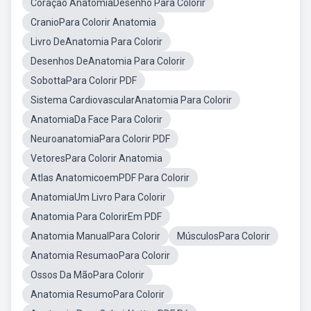
Coração AnatomiaDesenho Para Colorir
CranioPara Colorir Anatomia
Livro DeAnatomia Para Colorir
Desenhos DeAnatomia Para Colorir
SobottaPara Colorir PDF
Sistema CardiovascularAnatomia Para Colorir
AnatomiaDa Face Para Colorir
NeuroanatomiaPara Colorir PDF
VetoresPara Colorir Anatomia
Atlas AnatomicoemPDF Para Colorir
AnatomiaUm Livro Para Colorir
Anatomia Para ColorirEm PDF
Anatomia ManualPara Colorir
MúsculosPara Colorir
Anatomia ResumaoPara Colorir
Ossos Da MãoPara Colorir
Anatomia ResumoPara Colorir