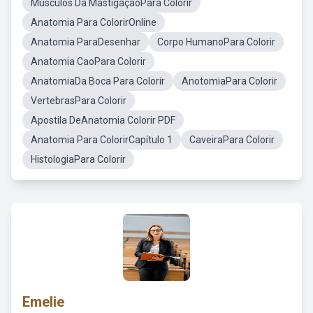
Músculos Da MastigaçãoPara Colorir
Anatomia Para ColorirOnline
Anatomia ParaDesenhar
Corpo HumanoPara Colorir
Anatomia CaoPara Colorir
AnatomiaDa Boca Para Colorir
AnotomiaPara Colorir
VertebrasPara Colorir
Apostila DeAnatomia Colorir PDF
Anatomia Para ColorirCapítulo 1
CaveiraPara Colorir
HistologiaPara Colorir
Emelie