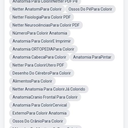
Anatomia Para ColorirNetter PDF Pé
Netter AnatomiPara Colorir
Ossos Do PéPara Colorir
Netter FisiologiaPara Colorir PDF
Netter NeurociênciasPara Colorir PDF
NúmeroPara Colorir Anatomia
Anatomia Para ColorirE Imprimir
Anatomia ORTOPEDIAPara Colorir
Anatomia CabecaPara Colorir
Anatomia ParaPintar
Netter Para ColorirUtero PDF
Desenho Do CérebroPara Colorir
AlimentosPara Colorir
Netter Anatomia Para ColorirJá Colorido
AnatomiaCranio Frontal Para Colorir
Anatomia Para ColorirCervical
ExternoPara Colorir Anatomia
Ossos Do CrânioPara Colorir