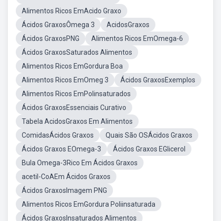
Alimentos Ricos EmAcido Graxo
Ácidos GraxosÔmega 3
AcidosGraxos
Ácidos GraxosPNG
Alimentos Ricos EmOmega-6
Ácidos GraxosSaturados Alimentos
Alimentos Ricos EmGordura Boa
Alimentos Ricos EmOmeg 3
Ácidos GraxosExemplos
Alimentos Ricos EmPolinsaturados
Ácidos GraxosEssenciais Curativo
Tabela AcidosGraxos Em Alimentos
ComidasÁcidos Graxos
Quais São OSÁcidos Graxos
Ácidos Graxos EOmega-3
Ácidos Graxos EGlicerol
Bula Omega-3Rico Em Ácidos Graxos
acetil-CoAEm Ácidos Graxos
Ácidos GraxosImagem PNG
Alimentos Ricos EmGordura Poliinsaturada
Ácidos GraxosInsaturados Alimentos