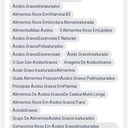
Ácidos GraxosInstaurados
Alimentos Ricos EmVitamina B5
Alimentos Ricos EmGordura Monoinsaturada
AlimentosMais Ácidos
3 Alimentos Ricos EmLipidios
Ácidos GraxosEssenciais E Naturais
Ácidos GraxosPolisaturados
Ácidos GraxosEsswenciais
Ácido GraxoInsaturado
O Que Sao AcidosGraxos
Imagens De AcidosGraxos
Ácido Graso InsaturadosAlimentos
Quais Alimentos PossuemÁcidos Graxos Poliinsaturados
Principais Ácidos Graxos EmPlantas
Alimentos De Ácidos GraxosDe Cadeia Muito Longa
Alimentos Ricos Em Ácidos GraxosTrans
ÁciodsGraxos
Grupo De AlimentosAcidos Graxos Isaturados
Compostos Ricos Em Ácidos GraxosInsaturados