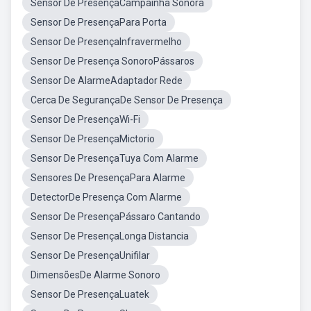
Sensor De PresençaCampainha Sonora
Sensor De PresençaPara Porta
Sensor De PresençaInfravermelho
Sensor De Presença SonoroPássaros
Sensor De AlarmeAdaptador Rede
Cerca De SegurançaDe Sensor De Presença
Sensor De PresençaWi-Fi
Sensor De PresençaMictorio
Sensor De PresençaTuya Com Alarme
Sensores De PresençaPara Alarme
DetectorDe Presença Com Alarme
Sensor De PresençaPássaro Cantando
Sensor De PresençaLonga Distancia
Sensor De PresençaUnifilar
DimensõesDe Alarme Sonoro
Sensor De PresençaLuatek